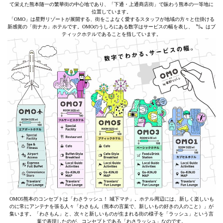
て栄えた熊本随一の繁華街の中心地であり、「下通・上通商店街」で賑わう熊本の一等地に
位置しています。
「OMO」は星野リゾートが展開する、街をこよなく愛するスタッフが地域の方々と仕掛ける
新感覚の「街ナカ」ホテルです。OMOのうしろにある数字はサービスの幅を表し、〝5〟はブ
ティックホテルであることを指しています。
OMO5熊本のコンセプトは「わさラッシュ！ 城下マチ」。ホテル周辺には、新しく楽しいも
のに常にアンテナを張る人々「わさもん（熊本の言葉で、新しいもの好きの人のこと）」が
集います。「わさもん」と、次々と新しいものが生まれる街の様子を「ラッシュ」という言
葉で表現したのが、コンセプトである「わさラッシュ」なのです。