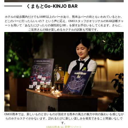
くまもとGo-KINJO BAR
ホテルの徒歩圏内だけでも100軒以上のバーがあり、熊本はバーの街ともいわれているとか。
どこのバーに行ったらいいの？ という声に応え、OMOスタッフがオリジナルのBAR診断チャ
ートを用いて「あなたにぴったりの個性的な1軒」を探すお手伝いをしてくれます。さらに、
ご近所さんの味が楽しめるカクテルの試飲も可能です。
OMO5熊本では、新しいものと古いものが混在する熊本の風土の魅力や街の賑わいを感じなが
らのホテルステイがかないます。訪れるたびに新しい楽しみを発見できること間違いなしで
す。
OMO5熊本 by 星野リゾート