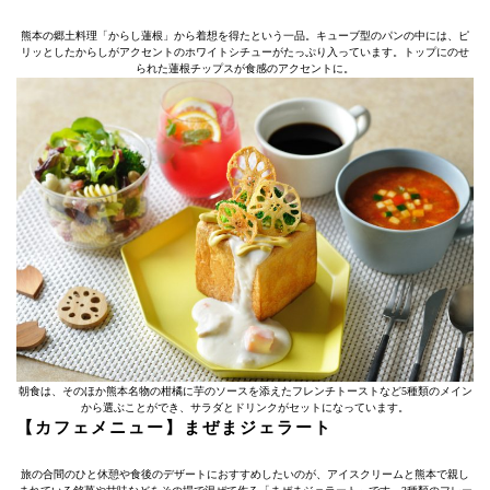
熊本の郷土料理「からし蓮根」から着想を得たという一品。キューブ型のパンの中には、ピ
リッとしたからしがアクセントのホワイトシチューがたっぷり入っています。トップにのせ
られた蓮根チップスが食感のアクセントに。
朝食は、そのほか熊本名物の柑橘に芋のソースを添えたフレンチトーストなど5種類のメイン
から選ぶことができ、サラダとドリンクがセットになっています。
【カフェメニュー】まぜまジェラート
旅の合間のひと休憩や食後のデザートにおすすめしたいのが、アイスクリームと熊本で親し