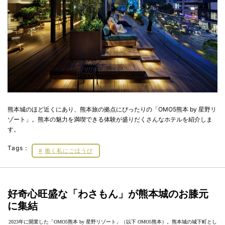
熊本城のほど近くにあり、熊本旅の拠点にぴったりの「OMO5熊本 by 星野リ
ゾート」。熊本の魅力を満喫できる体験が盛りだくさんなホテルを紹介しま
す。
Tags：
働く私にごほうび
好奇心旺盛な「わさもん」が熊本城のお膝元
に集結
2023年に開業した「OMO5熊本 by 星野リゾート」（以下 OMO5熊本）。熊本城の城下町とし