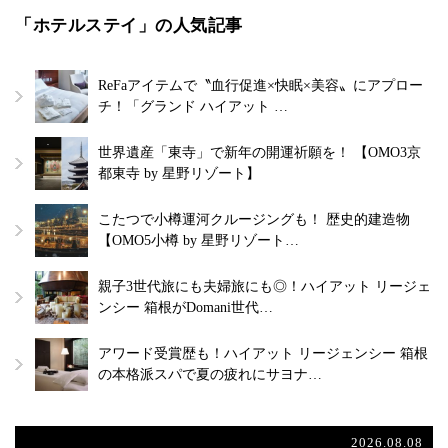
「ホテルステイ」の人気記事
ReFaアイテムで〝血行促進×快眠×美容〟にアプロー
チ！「グランド ハイアット …
世界遺産「東寺」で新年の開運祈願を！ 【OMO3京
都東寺 by 星野リゾート】
こたつで小樽運河クルージングも！ 歴史的建造物
【OMO5小樽 by 星野リゾート…
親子3世代旅にも夫婦旅にも◎！ハイアット リージェ
ンシー 箱根がDomani世代…
アワード受賞歴も！ハイアット リージェンシー 箱根
の本格派スパで夏の疲れにサヨナ…
2026.08.08