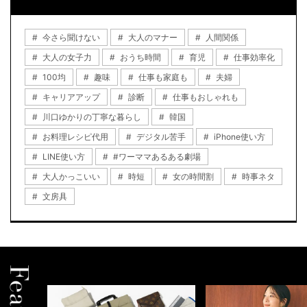
今さら聞けない
大人のマナー
人間関係
大人の女子力
おうち時間
育児
仕事効率化
100均
趣味
仕事も家庭も
夫婦
キャリアアップ
診断
仕事もおしゃれも
川口ゆかりの丁寧な暮らし
韓国
お料理レシピ代用
デジタル苦手
iPhone使い方
LINE使い方
#ワーママあるある劇場
大人かっこいい
時短
女の時間割
時事ネタ
文房具