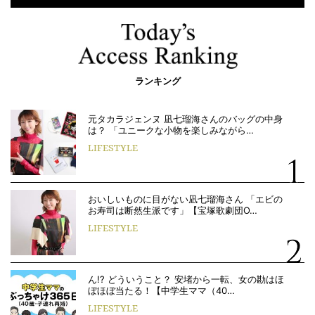
ランキング
元タカラジェンヌ 凪七瑠海さんのバッグの中身
は？ 「ユニークな小物を楽しみながら…
LIFESTYLE
おいしいものに目がない凪七瑠海さん 「エビの
お寿司は断然生派です」【宝塚歌劇団O…
LIFESTYLE
ん!? どういうこと？ 安堵から一転、女の勘はほ
ぼほぼ当たる！【中学生ママ（40…
LIFESTYLE