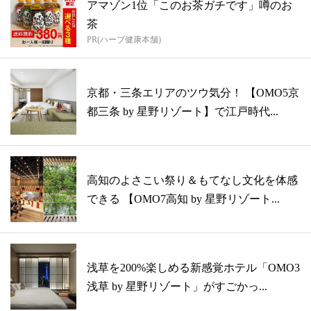
アマゾン1位「このお茶ガチです」噂のお
茶
PR(ハーブ健康本舗)
京都・三条エリアのツウ気分！ 【OMO5京
都三条 by 星野リゾート】で江戸時代...
高知のよさこい祭り＆もてなし文化を体感
できる 【OMO7高知 by 星野リゾート...
浅草を200%楽しめる新感覚ホテル「OMO3
浅草 by 星野リゾート」がすごかっ...