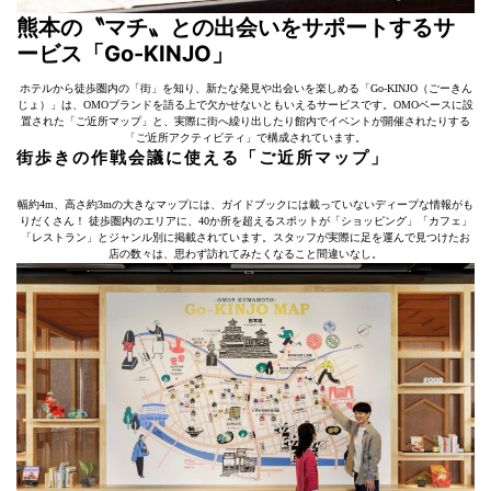
熊本の〝マチ〟との出会いをサポートするサ
ービス「Go-KINJO」
ホテルから徒歩圏内の「街」を知り、新たな発見や出会いを楽しめる「Go-KINJO（ごーきん
じょ）」は、OMOブランドを語る上で欠かせないともいえるサービスです。OMOベースに設
置された「ご近所マップ」と、実際に街へ繰り出したり館内でイベントが開催されたりする
「ご近所アクティビティ」で構成されています。
街歩きの作戦会議に使える「ご近所マップ」
幅約4m、高さ約3mの大きなマップには、ガイドブックには載っていないディープな情報がも
りだくさん！ 徒歩圏内のエリアに、40か所を超えるスポットが「ショッピング」「カフェ」
「レストラン」とジャンル別に掲載されています。スタッフが実際に足を運んで見つけたお
店の数々は、思わず訪れてみたくなること間違いなし。