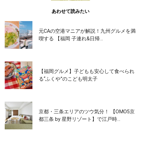
あわせて読みたい
元CAの空港マニアが解説！九州グルメを満
喫する 【福岡 子連れ&日帰…
【福岡グルメ】子どもも安心して食べられ
る“ふくや”のこども明太子
京都・三条エリアのツウ気分！ 【OMO5京
都三条 by 星野リゾート】で江戸時…