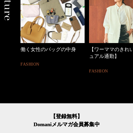
中身
【ワーママのきれいめカジ
優木まおみさん「
ュアル通勤】
割。」
FASHION
LIFESTYLE
【登録無料】
Domaniメルマガ会員募集中