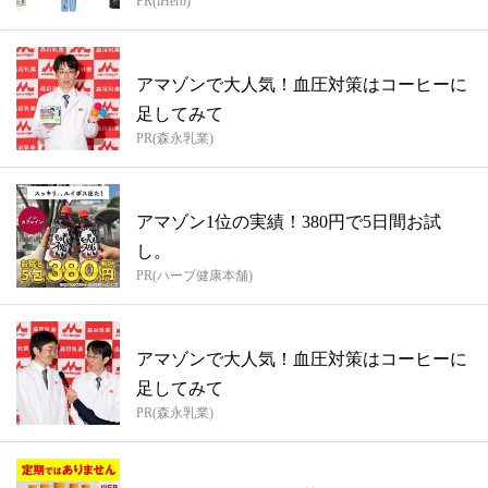
PR(iHerb)
アマゾンで大人気！血圧対策はコーヒーに
足してみて
PR(森永乳業)
アマゾン1位の実績！380円で5日間お試
し。
PR(ハーブ健康本舗)
アマゾンで大人気！血圧対策はコーヒーに
足してみて
PR(森永乳業)