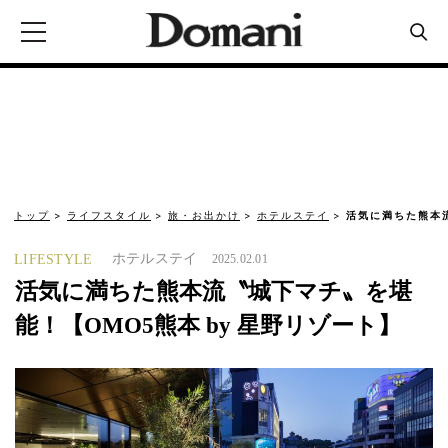
トップ
ライフスタイル
旅・お出かけ
ホテルステイ
活気に満ちた熊本流
ホテルステイ
LIFESTYLE
2025.02.01
活気に満ちた熊本流〝城下マチ〟を堪
能！【OMO5熊本 by 星野リゾート】