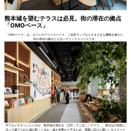
熊本城を望むテラスは必見。街の滞在の拠点
「OMOベース」
「OMOベース」は、カフェやフリースペース、ご近所マップなどさまざまな機能を備えた、
街の滞在の拠点となるパブリックスペースです。
中でもイチオシしたいのが、熊本城を望める「凸凹（でこぼこ）テラス」。茶臼山の地形に
沿って建てられた城の郭（くるわ：城を攻撃から守るため、周囲に設けた囲い）をイメージ