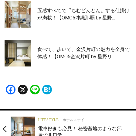
五感すべてで〝ちむどんどん〟する仕掛け
が満載！【OMO5沖縄那覇 by 星野…
食べて、歩いて、金沢片町の魅力を全身で
体感！【OMO5金沢片町 by 星野リ…
Facebook
X
Line
Hatena
LIFESTYLE
ホテルステイ
電車好きも必見！ 秘密基地のような部
屋で非日常…