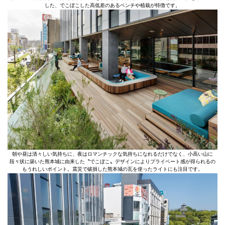
した、でこぼこした高低差のあるベンチや植栽が特徴です。
朝や昼は清々しい気持ちに、夜はロマンチックな気持ちになれるだけでなく、小高い山に
段々状に築いた熊本城に由来した〝でこぼこ〟デザインによりプライベート感が得られるの
もうれしいポイント。震災で破損した熊本城の瓦を使ったライトにも注目です。