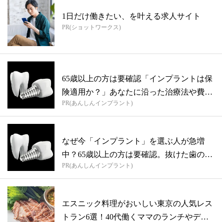
1日だけ働きたい、を叶える求人サイト
PR(ショットワークス)
65歳以上の方は要確認「インプラントは保
険適用か？」あなたに沿った治療法や費用
PR(あんしんインプラント)
を...
なぜ今「インプラント」を選ぶ人が急増
中？65歳以上の方は要確認。抜けた歯の放
PR(あんしんインプラント)
置は...
エスニック料理がおいしい東京の人気レス
トラン6選！40代働くママのランチやディ