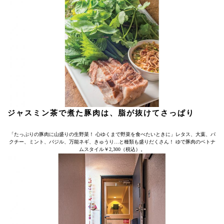
ジャスミン茶で煮た豚肉は、脂が抜けてさっぱり
「たっぷりの豚肉に山盛りの生野菜！ 心ゆくまで野菜を食べたいときに」レタス、大葉、パ
クチー、ミント、バジル、万能ネギ、きゅうり…と種類も盛りだくさん！ ゆで豚肉のベトナ
ムスタイル￥2,300（税込）。