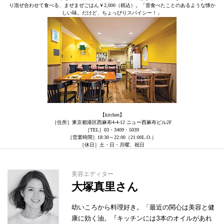
り混ぜ合わせて食べる、まぜまぜごはん￥2,000（税込）。「昔食べたことのあるような懐か
しい味。だけど、ちょっぴりスパイシー！」
【kitchen】
［住所］東京都港区西麻布4-4-12 ニュー西麻布ビル2F
［TEL］03・3409・5039
［営業時間］18:30～22:00（21:00L.O.）
［休日］土・日・月曜、祝日
美容エディター
大塚真里さん
幼いころから料理好き。「最近の関心は美容と健
康に効く油。『キッチンには3本のオイルがあれ