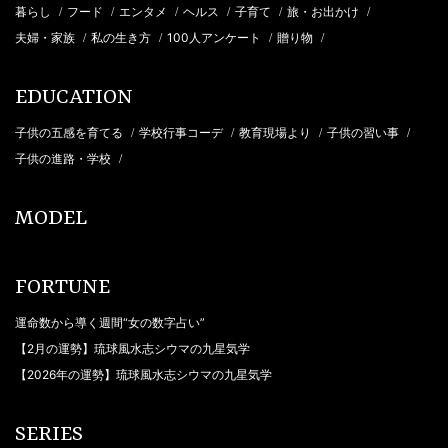
暮らし
フード
エンタメ
ヘルス
子育て
旅・お出かけ
/
/
/
/
/
/
夫婦・家族
私の生き方
100人アンケート
贈り物
/
/
/
/
EDUCATION
子供の五感を育てる
学校行事コーデ
教育現場より
子供の習い事
/
/
/
/
子供の進路・学校
/
MODEL
FORTUNE
運命数から導く週間“女の数字占い”
【2月の運勢】琉球風水志シウマの九星気学
【2026年の運勢】琉球風水志シウマの九星気学
SERIES