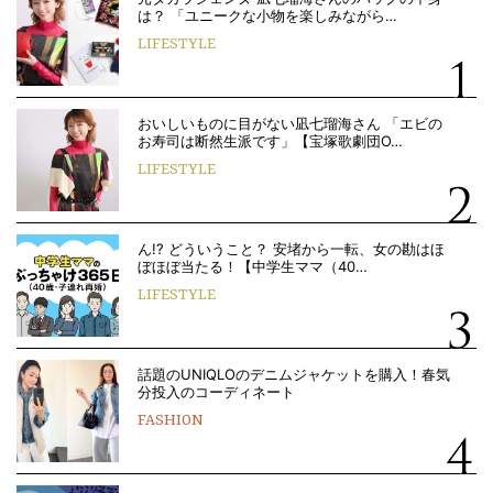
は？ 「ユニークな小物を楽しみながら…
LIFESTYLE
おいしいものに目がない凪七瑠海さん 「エビの
お寿司は断然生派です」【宝塚歌劇団O…
LIFESTYLE
ん!? どういうこと？ 安堵から一転、女の勘はほ
ぼほぼ当たる！【中学生ママ（40…
LIFESTYLE
話題のUNIQLOのデニムジャケットを購入！春気
分投入のコーディネート
FASHION