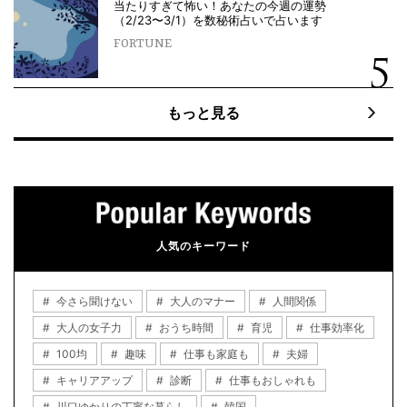
当たりすぎて怖い！あなたの今週の運勢
（2/23〜3/1）を数秘術占いで占います
FORTUNE
もっと見る
人気のキーワード
今さら聞けない
大人のマナー
人間関係
大人の女子力
おうち時間
育児
仕事効率化
100均
趣味
仕事も家庭も
夫婦
キャリアアップ
診断
仕事もおしゃれも
川口ゆかりの丁寧な暮らし
韓国