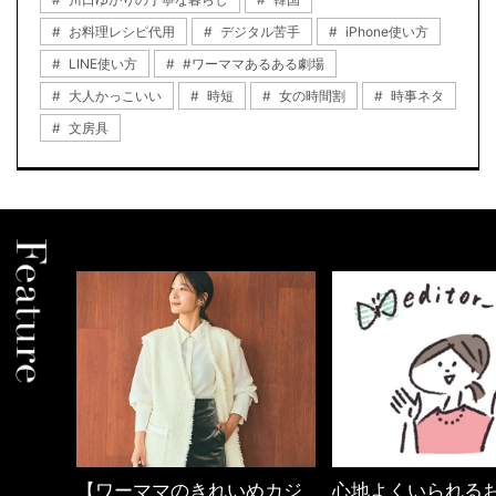
お料理レシピ代用
デジタル苦手
iPhone使い方
LINE使い方
#ワーママあるある劇場
大人かっこいい
時短
女の時間割
時事ネタ
文房具
めカジ
心地よくいられるおしゃれ
働く女性のバッグ