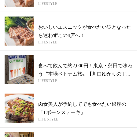
LIFESTYLE
ナ...
おいしいエスニックが食べたい♡となった
ら迷わずこの4店へ！
LIFESTYLE
食べて飲んで約2,000円！東京・蒲田で味わ
う〝本場ベトナム旅〟【川口ゆかりの丁...
LIFESTYLE
肉食美人が予約してでも食べたい銀座の
「Tボーンステーキ」
LIFE STYLE