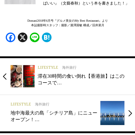
ばいい』（文藝春秋）という本を書きました！」
Domani2018年6月号『グルメ美女のMy Best Restaurant』より
本誌撮影時スタッフ：撮影／瀧澤国敏 構成／旧井菜月
Facebook
X
Line
Hatena
LIFESTYLE
海外旅行
滞在30時間の食い倒れ【香港旅】はこの
コースで…
LIFESTYLE
海外旅行
地中海最大の島「シチリア島」にニュー
オープン！…