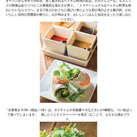
オープンから今年で16年目、長く愛されるベトナム料理の名店。どのメニューも、エスニッ
クの刺激はありつつどこか家庭的な温かさが漂う。「トラディショナルなベトナム料理を味
わいたいならココへ。まるで友人のおうちに遊びに来たような居心地のよさも魅力的。かわ
いらしい店内の雰囲気や飾りに、心が和みます。おいしいごはんと会話をまったり楽しみた
いときに」
「生春巻き￥500（税込／1本）は、ヌクチャムや豆板醬マヨなどタレが4種類も。つい欲ばっ
て食べてしまいます」 蒸したミニライスペーパーを巻きこむことで、もちもち感をプラ
ス。