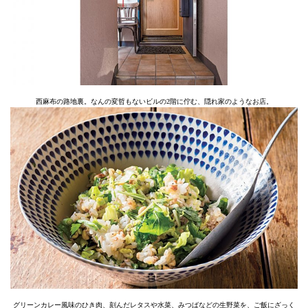
西麻布の路地裏。なんの変哲もないビルの2階に佇む、隠れ家のようなお店。
グリーンカレー風味のひき肉、刻んだレタスや水菜、みつばなどの生野菜を、ご飯にざっく