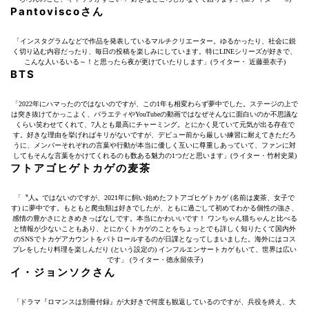
Pantoviscoさん
「インスタグラムなどで作品を発表しているマルチクリエーター。ゆるかったり、社会に鋭
く切り込む内容だったり、毎日の投稿を楽しみにしています。特にLINEシリーズが好きで、
こんな人いるいる～！と思ったら夜が更けていたりします」(ライター・ 近藤亜衣子)
BTS
「2022年にハマったのではないのですが、この1年も相変わらず夢中でした。ステージの上で
は突き抜けてかっこよく、バラエティやYouTubeの動画ではなぜそんなに面白いのか不思議な
くらい笑わせてくれて、7人とも最高にチャーミング。とにかく見ていて元気が出る存在で
す。好きな理由を挙げればキリがないですが、デビュー前から厳しい練習に耐えてきただろ
うに、メンバーそれぞれの言葉や行動が本当に優しく互いに尊重しあっていて、ファンに対
してもそんな言葉をかけてくれるのも数ある魅力の1つだと思います」(ライター・竹村史菜)
フトアゴヒゲトカゲの麦茶
「〝人〟ではないのですが、2021年に飼い始めたフトアゴヒゲトカゲ (名前は麦茶、女子で
す) に夢中です。もともと爬虫類は好きでしたが、ともに過ごして初めてわかる個性の強さ、
感情の豊かさにときめきっぱなしです。本当にかわいいです！ ワンちゃん猫ちゃんと比べる
と情報が少ないこともあり、とにかくトカゲのことをちょっとでも詳しく知りたくて国内外
のSNSでトカゲアカウントをパトロールするのが日課となってしまいました。海外にはコス
プレをしたり料理を楽しんだり (という設定の) インフルエンサートカゲもいて、世界は広い
です」 (ライター・徳永留依子)
イ・ジョンソクさん
「ドラマ『ロマンスは別冊付録』が大好きで何度も観返しているのですが、兵役を終え、大