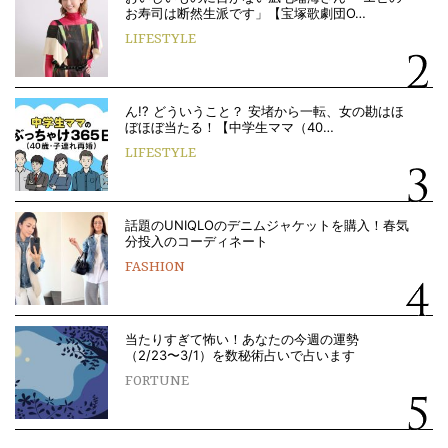
お寿司は断然生派です」【宝塚歌劇団O…
LIFESTYLE
ん!? どういうこと？ 安堵から一転、女の勘はほ
ぼほぼ当たる！【中学生ママ（40…
LIFESTYLE
話題のUNIQLOのデニムジャケットを購入！春気
分投入のコーディネート
FASHION
当たりすぎて怖い！あなたの今週の運勢
（2/23〜3/1）を数秘術占いで占います
FORTUNE