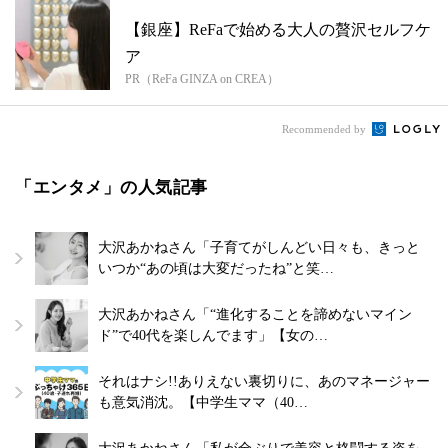
【銀座】ReFaで始める大人の贅沢セルフケ
ア
PR（ReFa GINZA on CREA）
Recommended by
「エンタメ」の人気記事
大沢あかねさん「子育てがしんどい日々も、きっと
いつか“あの頃は大変だったね”と笑…
大沢あかねさん「“進化することを諦めないマイン
ド”で40代を楽しんでます」【女の…
それはナシ!!ありえない裏切りに、あのマネージャー
も意気消沈。【中学生ママ（40…