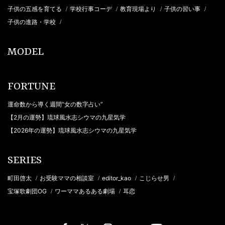
子供の五感を育てる
学校行事コーデ
教育現場より
子供の習い事
/
/
/
/
子供の進路・学校
/
MODEL
FORTUNE
運命数から導く週間“女の数字占い”
【2月の運勢】琉球風水志シウマの九星気学
【2026年の運勢】琉球風水志シウマの九星気学
SERIES
町田啓太
お受験ママの相談室
editor_kao
こじらせ男
/
/
/
/
宝塚歌劇団OG
ワーママあるある劇場
耳恋
/
/