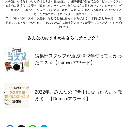
人の魅力も持ち合わせた彼はますます魅力的に…。除隊後初の作品である『ビッグマウス』
も本当に素晴らしく夢中で観ました。そんな中、昨年の12月に行われたファンミーティング
で、俳優としてはもちろん人としての魅力を改めて実感し、これからも応援し続けたい！と
思った次第です」（エディター・岡野亜紀子）
アイドルや作家、スポーツ選手、そしてともに暮らすトカゲまで。日常に楽しみや彩り、休
息をくれるありがたい存在……そんな2022年に編集部スタッフが夢中になった人 (とトカゲ)
でした！
みんなのおすすめをさらにチェック！
編集部スタッフが選ぶ2022年使ってよかっ
たコスメ【Domaniアワード】
2022年、みんなの〝夢中になった人〟を教
えて！【Domaniアワード】