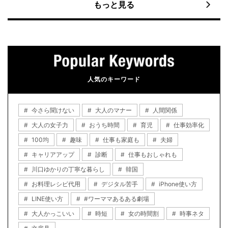
もっと見る
人気のキーワード
今さら聞けない
大人のマナー
人間関係
大人の女子力
おうち時間
育児
仕事効率化
100均
趣味
仕事も家庭も
夫婦
キャリアアップ
診断
仕事もおしゃれも
川口ゆかりの丁寧な暮らし
韓国
お料理レシピ代用
デジタル苦手
iPhone使い方
LINE使い方
#ワーママあるある劇場
大人かっこいい
時短
女の時間割
時事ネタ