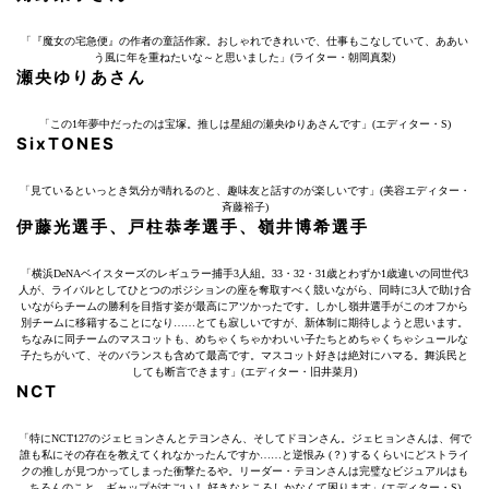
「『魔女の宅急便』の作者の童話作家。おしゃれできれいで、仕事もこなしていて、ああい
う風に年を重ねたいな～と思いました」(ライター・朝岡真梨)
瀬央ゆりあさん
「この1年夢中だったのは宝塚。推しは星組の瀬央ゆりあさんです」(エディター・S)
SixTONES
「見ているといっとき気分が晴れるのと、趣味友と話すのが楽しいです」(美容エディター・
斉藤裕子)
伊藤光選手、戸柱恭孝選手、嶺井博希選手
「横浜DeNAベイスターズのレギュラー捕手3人組。33・32・31歳とわずか1歳違いの同世代3
人が、ライバルとしてひとつのポジションの座を奪取すべく競いながら、同時に3人で助け合
いながらチームの勝利を目指す姿が最高にアツかったです。しかし嶺井選手がこのオフから
別チームに移籍することになり……とても寂しいですが、新体制に期待しようと思います。
ちなみに同チームのマスコットも、めちゃくちゃかわいい子たちとめちゃくちゃシュールな
子たちがいて、そのバランスも含めて最高です。マスコット好きは絶対にハマる。舞浜民と
しても断言できます」(エディター・旧井菜月)
NCT
「特にNCT127のジェヒョンさんとテヨンさん、そしてドヨンさん。ジェヒョンさんは、何で
誰も私にその存在を教えてくれなかったんですか……と逆恨み (？) するくらいにどストライ
クの推しが見つかってしまった衝撃たるや。リーダー・テヨンさんは完璧なビジュアルはも
ちろんのこと、ギャップがすごい！ 好きなところしかなくて困ります」(エディター・S)