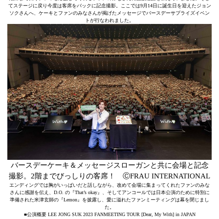
てステージに戻り今度は客席をバックに記念撮影。ここでは9月14日に誕生日を迎えたジョン
ソクさんへ、ケーキとファンのみなさんが掲げたメッセージでバースデーサプライズイベン
トが行なわれました。
バースデーケーキ＆メッセージスローガンと共に会場と記念
撮影。2階までびっしりの客席！ ⒸFRAU INTERNATIONAL
エンディングでは胸がいっぱいだと話しながら、改めて会場に集まってくれたファンのみな
さんに感謝を伝え、D.O. の『That’s okay』、そしてアンコールでは日本公演のために特別に
準備された米津玄師の『Lemon』を披露し、愛に溢れたファンミーティングは幕を閉じまし
た。
■公演概要 LEE JONG SUK 2023 FANMEETING TOUR [Dear, My With] in JAPAN