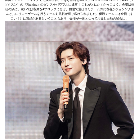
ソクスン）の『Fighting』のダンスをパワフルに披露！ これがとにかくかっこよく、会場は熱
狂の渦に。続いては客席を4ブロックに分け、抽選で選ばれたチームの代表者がジョンソクさ
んと共にリレーゲームを行うチーム対抗戦が繰り広げられました。優勝チームには全員（す
ごい！）に賞品があるということもあり、会場が一体となって応援し白熱の試合に。