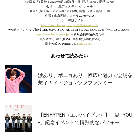
[大阪公演] 日時：2023年9月18日(月・祝) 開場 16:00 / 開演 17:00
会場：大阪フェスティバルホール
[東京公演] 日時：2023年9月21日(木) 開場 17:30 / 開演 18:30
会場：東京国際フォーラム ホールA
イベント特設サイト
https://www.lee-jongsuk.jp/2023_dearmywith
■公式ファンクラブ情報 LEE JONG SUK JAPAN OFFICIAL FANCLUB「With JS JAPAN」
https://www.lee-jongsuk.jp/
※新規会員申込み受付中
※入会金1,100円(税込) / 年会費5,500円(税込)
日本公式 X(Twitter)：@
jongsukjapan
あわせて読みたい
涙あり、ポニョあり、幅広い魅力で会場を
魅了！イ・ジョンソクファンミー…
【ENHYPEN（エンハイプン）】「結 -YOU
-」記念イベントで情熱的なパフォー…