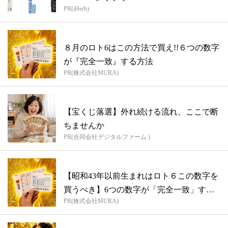
PR(iHerb)
８月のロト6はこの方法で買え!!６つの数字
が『完全一致』する方法
PR(株式会社MURA)
【宝くじ落選】外れ続ける流れ、ここで断
ちませんか
PR(合同会社デジタルファーム )
【昭和43年以前生まれはロト６この数字を
買うべき】6つの数字が「完全一致」する
PR(株式会社MURA)
方...