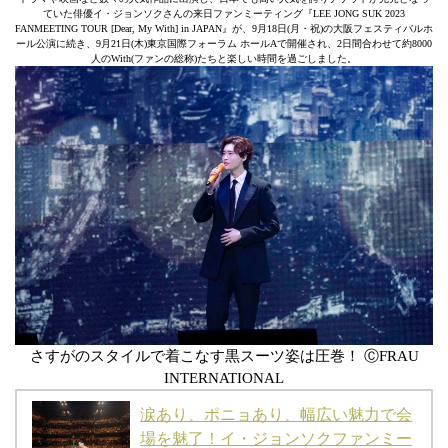
ていた俳優イ・ジョンソクさんの来日ファンミーティング『LEE JONG SUK 2023
FANMEETING TOUR [Dear, My With] in JAPAN』が、9月18日(月・祝)の大阪フェスティバルホ
ール公演に続き、9月21日(木)東京国際フォーラム ホールAで開催され、2日間合わせて約8000
人のWith(ファンの総称)たちと楽しい時間を過ごしました。
さすがのスタイルで着こなす黒スーツ姿は圧巻！ ⒸFRAU
INTERNATIONAL
涙あり、ポニョあり、幅広い魅力で会
場を魅了！イ・ジョンソクファンミー