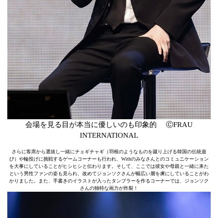
会場を見る目が本当に優しいのも印象的 ⒸFRAU
INTERNATIONAL
さらに客席から選抜し一緒にチェギチャギ（羽根のようなものを蹴り上げる韓国の伝統遊
び）や輪投げに挑戦するゲームコーナーも行われ、Withのみなさんとのコミュニケーション
を大事にしていることがヒシヒシと伝わります。そして、ここでは彼女や母親と一緒に来た
という男性ファンの姿も見られ、改めてジョンソクさんが幅広い層を虜にしていることがわ
かりました。また、手書きのイラストが入ったタンブラーを作るコーナーでは、ジョンソク
さんの独特な画力が炸裂！