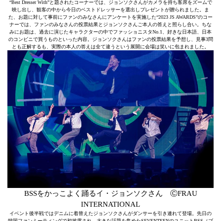
“Best Dresser With”と題されたコーナーでは、ジョンソクさんがカメラを持ち客席をズームで
映し出し、観客の中から今日のベストドレッサーを選出しプレゼントが贈られました。ま
た、お題に対して事前にファンのみなさんにアンケートを実施した“2023 JS AWARDS”のコー
ナーでは、ファンのみなさんの投票結果とジョンソクさんご本人の答えと照らし合い。ちな
みにお題は、過去に演じたキャラクターの中でファッショニスタNo.1、好きな日本語、日本
のコンビニで買うものといった内容。ジョンソクさんはファンの投票結果を予想し、見事3問
とも正解するも、実際の本人の答えは全て違うという展開に会場は笑いに包まれました。
BSSをかっこよく踊るイ・ジョンソクさん ⒸFRAU
INTERNATIONAL
イベント後半戦ではデニムに着替えたジョンソクさんがダンサーを引き連れて登場。先日の
韓国ファンミーティングで初披露され、大きな話題を集めたSEVENTEENのユニットBSS（ブ