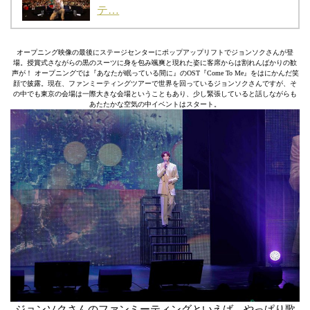
テ…
オープニング映像の最後にステージセンターにポップアップリフトでジョンソクさんが登
場。授賞式さながらの黒のスーツに身を包み颯爽と現れた姿に客席からは割れんばかりの歓
声が！ オープニングでは『あなたが眠っている間に』のOST『Come To Me』をはにかんだ笑
顔で披露。現在、ファンミーティングツアーで世界を回っているジョンソクさんですが、そ
の中でも東京の会場は一際大きな会場ということもあり、少し緊張していると話しながらも
あたたかな空気の中イベントはスタート。
ジョンソクさんのファンミーティングといえば、やっぱり歌