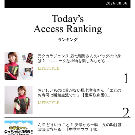
2026.08.06
ランキング
元タカラジェンヌ 凪七瑠海さんのバッグの中身
は？ 「ユニークな小物を楽しみながら…
LIFESTYLE
おいしいものに目がない凪七瑠海さん 「エビの
お寿司は断然生派です」【宝塚歌劇団O…
LIFESTYLE
ん!? どういうこと？ 安堵から一転、女の勘はほ
ぼほぼ当たる！【中学生ママ（40…