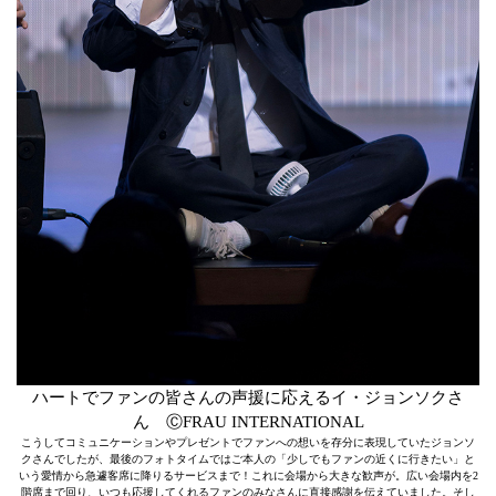
ハートでファンの皆さんの声援に応えるイ・ジョンソクさ
ん ⒸFRAU INTERNATIONAL
こうしてコミュニケーションやプレゼントでファンへの想いを存分に表現していたジョンソ
クさんでしたが、最後のフォトタイムではご本人の「少しでもファンの近くに行きたい」と
いう愛情から急遽客席に降りるサービスまで！これに会場から大きな歓声が。広い会場内を2
階席まで回り、いつも応援してくれるファンのみなさんに直接感謝を伝えていました。そし