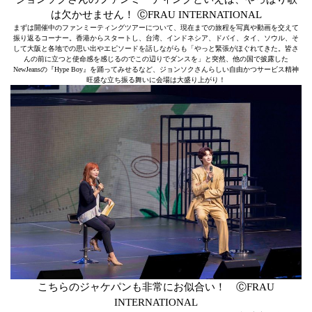
は欠かせません！ ⒸFRAU INTERNATIONAL
まずは開催中のファンミーティングツアーについて、現在までの旅程を写真や動画を交えて
振り返るコーナー。香港からスタートし、台湾、インドネシア、ドバイ、タイ、ソウル、そ
して大阪と各地での思い出やエピソードを話しながらも「やっと緊張がほぐれてきた。皆さ
んの前に立つと使命感を感じるのでこの辺りでダンスを」と突然、他の国で披露した
NewJeansの『Hype Boy』を踊ってみせるなど、ジョンソクさんらしい自由かつサービス精神
旺盛な立ち振る舞いに会場は大盛り上がり！
こちらのジャケパンも非常にお似合い！ ⒸFRAU
INTERNATIONAL