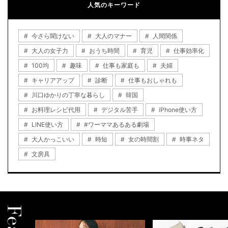
人気のキーワード
今さら聞けない
大人のマナー
人間関係
大人の女子力
おうち時間
育児
仕事効率化
100均
趣味
仕事も家庭も
夫婦
キャリアアップ
診断
仕事もおしゃれも
川口ゆかりの丁寧な暮らし
韓国
お料理レシピ代用
デジタル苦手
iPhone使い方
LINE使い方
#ワーママあるある劇場
大人かっこいい
時短
女の時間割
時事ネタ
文房具