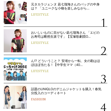
元タカラジェンヌ 凪七瑠海さんのバッグの中身
は？ 「ユニークな小物を楽しみながら…
LIFESTYLE
おいしいものに目がない凪七瑠海さん 「エビの
お寿司は断然生派です」【宝塚歌劇団O…
LIFESTYLE
ん!? どういうこと？ 安堵から一転、女の勘はほ
ぼほぼ当たる！【中学生ママ（40…
LIFESTYLE
話題のUNIQLOのデニムジャケットを購入！春気
分投入のコーディネート
FASHION