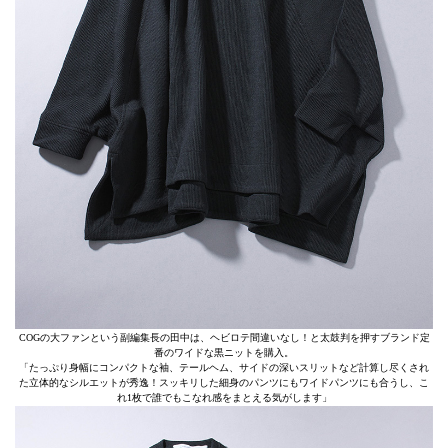
COGの大ファンという副編集長の田中は、ヘビロテ間違いなし！と太鼓判を押すブランド定
番のワイドな黒ニットを購入。
「たっぷり身幅にコンパクトな袖、テールヘム、サイドの深いスリットなど計算し尽くされ
た立体的なシルエットが秀逸！スッキリした細身のパンツにもワイドパンツにも合うし、こ
れ1枚で誰でもこなれ感をまとえる気がします」