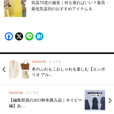
気温15度の服装｜何を着ればいい？最高・
最低気温別のおすすめアイテム＆…
Facebook
X
Line
Hatena
FASHION
トップス
冬のふわもこおしゃれを楽しむ【エンポ
リオ アル…
FASHION
トップス
【編集部員の2023秋冬購入品｜ネイビー
編】あ…