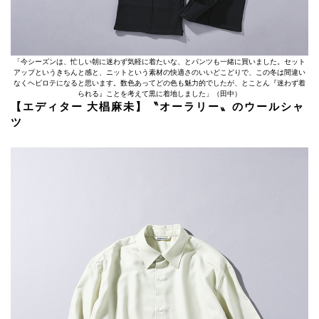
「今シーズンは、忙しい朝に迷わず気軽に着たいな、とパンツも一緒に買いました。セット
アップというきちんと感と、ニットという素材の快適さのいいどこどりで、この冬は間違い
なくヘビロテになると思います。数色あってどの色も魅力的でしたが、とことん『迷わず着
られる』ことを考えて黒に着地しました」（田中）
【エディター 大椙麻未】〝オーラリー〟のウールシャ
ツ