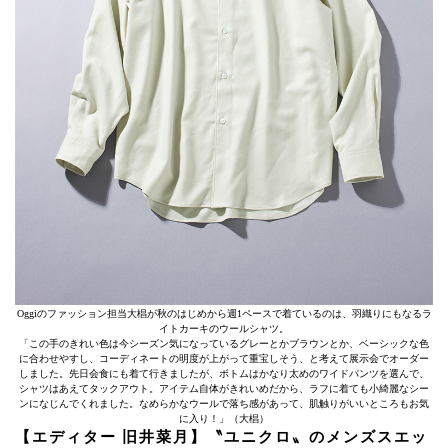
Oggiのファッション担当大椙が秋のはじめから週1ペースで着ているのは、羽織りにもなるラ
イトカーキのウールシャツ。
「この手のきれい色は今シーズン気になっているグレーとかブラウンとか、ベーシックな色
に合わせやすし、コーディネートの明度が上がって重宝しそう、と考えて展示会でオーダー
しました。先日会食にも着て行きましたが、ボトムはかなり太めのワイドパンツを選んで、
シャツはあえてタックアウト。アイテム自体がきれいめだから、ラフに着ても小綺麗なシー
ンになじんでくれました。なめらかなウールで落ち感があって、肌触りがいいところもお気
に入り！」（大椙）
【エディター 旧井菜月】〝ユニクロ〟のメンズスエッ