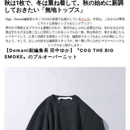
秋は1枚で、冬は重ね着して。秋の始めに新調
しておきたい「無地トップス」
Oggi・Domani編集部スタッフのALL私物でお届けしている
本企画
。今回は、これからの季節
にマストな長袖トップスをピックアップ！
華やかで着映えるブラウスも素敵だけれど、毎日のおしゃれに必要なのは、合わせるものを
選ばずさまざまな着こなしに対応してくれるシンプルな一枚。秋は単品で、寒さを感じたら
レイヤードして…と長く活躍する無地トップスを、編集部スタッフもおしゃれの軸にしてい
るよう。そこで、おしゃれ好きな編集部スタッフが、秋一番に手に入れたマイベーシックな
トップスをご紹介します！
【Domani副編集長 田中ゆか】〝COG THE BIG
SMOKE〟のプルオーバーニット