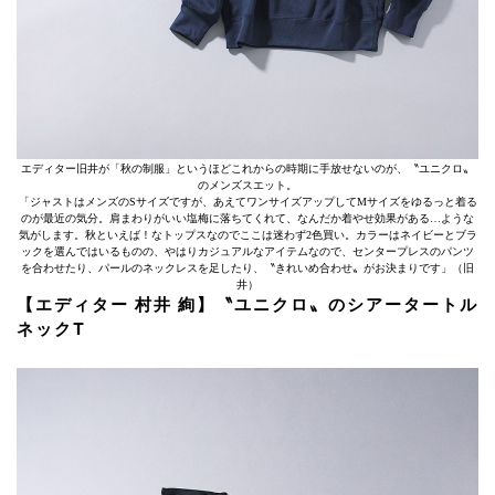
エディター旧井が「秋の制服」というほどこれからの時期に手放せないのが、〝ユニクロ〟
のメンズスエット。
「ジャストはメンズのSサイズですが、あえてワンサイズアップしてMサイズをゆるっと着る
のが最近の気分。肩まわりがいい塩梅に落ちてくれて、なんだか着やせ効果がある…ような
気がします。秋といえば！なトップスなのでここは迷わず2色買い。カラーはネイビーとブラ
ックを選んではいるものの、やはりカジュアルなアイテムなので、センタープレスのパンツ
を合わせたり、パールのネックレスを足したり、〝きれいめ合わせ〟がお決まりです」（旧
井）
【エディター 村井 絢】〝ユニクロ〟のシアータートル
ネックT