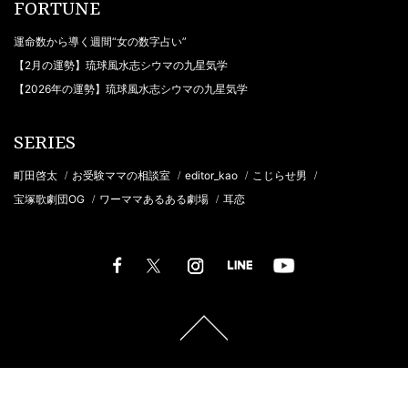
FORTUNE
運命数から導く週間“女の数字占い”
【2月の運勢】琉球風水志シウマの九星気学
【2026年の運勢】琉球風水志シウマの九星気学
SERIES
町田啓太
お受験ママの相談室
editor_kao
こじらせ男
/
/
/
/
宝塚歌劇団OG
ワーママあるある劇場
耳恋
/
/