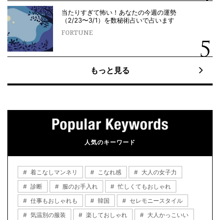
当たりすぎて怖い！あなたの今週の運勢
（2/23〜3/1）を数秘術占いで占います
FORTUNE
もっと見る
人気のキーワード
着こなしマンネリ
こなれ感
大人の女子力
診断
服のお手入れ
忙しくてもおしゃれ
仕事もおしゃれも
韓国
セレモニースタイル
気温別の服装
楽しておしゃれ
大人かっこいい