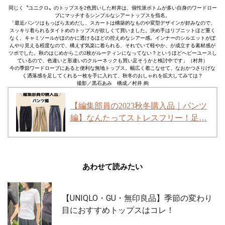
同じく〝ユニクロ〟のトップスを2色買いした村井は、個性派ボトムが多い自身のワードロー
ブにマッチするシンプルなシアートップスを指名。
「最近パンツはもっぱら太めだし、スカートは構築的なものや変型デザインが好みなので、
スッキリ着られるタイトめのトップスが欲しくて買いました。決め手はリブニットほど重く
なく、キャミソールがほのかに透けるほどの控えめなシアー感。インナーのシルエットがぼ
んやり見える程度なので、構えず気楽に着られる、それでいて軽やか、が成立する素材感が
ツボでした。秋のはじめからこの2枚がルーティンになってない？というほどヘビーユースし
ているので、色違いと形違いのクルーネックも買い足そうかと検討中です」（村井）
今の季節ワードローブにあると便利な無地トップス。幅広く着こなせて、なおかつさりげな
く洒落感を足してくれる一枚を手に入れて、秋冬のおしゃれを拡大してみては？
撮影／黒石あみ 構成／村井 絢
【編集部員の2023秋冬購入品｜パンツ
編】なんたってストレスフリー！足…
あわせて読みたい
【UNIQLO・GU・無印良品】季節の変わり
目におすすめトップスはコレ！