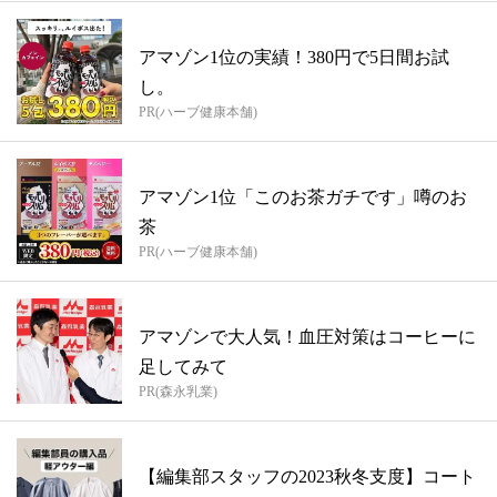
アマゾン1位の実績！380円で5日間お試
し。
PR(ハーブ健康本舗)
アマゾン1位「このお茶ガチです」噂のお
茶
PR(ハーブ健康本舗)
アマゾンで大人気！血圧対策はコーヒーに
足してみて
PR(森永乳業)
【編集部スタッフの2023秋冬支度】コート