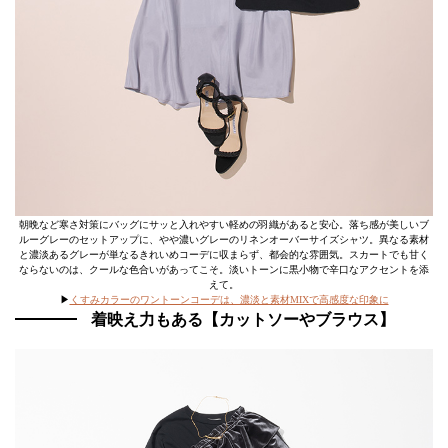
朝晩など寒さ対策にバッグにサッと入れやすい軽めの羽織があると安心。落ち感が美しいブ
ルーグレーのセットアップに、やや濃いグレーのリネンオーバーサイズシャツ。異なる素材
と濃淡あるグレーが単なるきれいめコーデに収まらず、都会的な雰囲気。スカートでも甘く
ならないのは、クールな色合いがあってこそ。淡いトーンに黒小物で辛口なアクセントを添
えて。
▶
くすみカラーのワントーンコーデは、濃淡と素材MIXで高感度な印象に
着映え力もある【カットソーやブラウス】