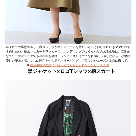
ネイビーや黒は被るし、自分らしさが出るアイテムを着たいというおしゃれ好きママにおす
すめしたい、技ありなカーキワンピース。ボンディングのようなハリのある生地に、立体的
なスリーブがシックでも存在感を発揮。ワンピースだけでこなれ感たっぷりだから、小物は
優しい印象と着こなしに軽さを生むアイボリーバッグ、ブラウンシューズと上品に徹して。
▶︎
授業参観や面談に！控えめでもおしゃれなワンピース４選
黒ジャケット×ロゴTシャツ×柄スカート