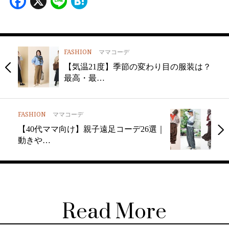
Facebook
X
Line
Hatena
FASHION
ママコーデ
【気温21度】季節の変わり目の服装は？
最高・最…
FASHION
ママコーデ
【40代ママ向け】親子遠足コーデ26選｜
動きや…
Read More