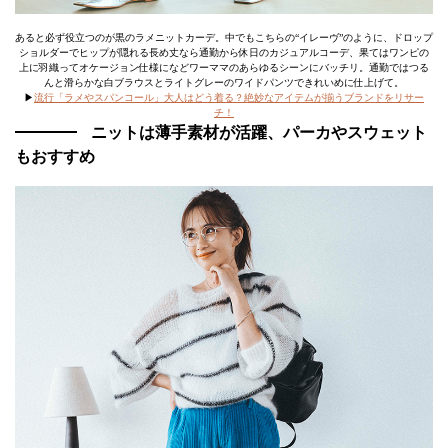
あると必ず役立つのが黒のラメニットカーデ。中でもこちらの“イレーヴ”のように、ドロップ
ショルダーでヒップが隠れる長め丈なら通勤から休日のカジュアルコーデ、果てはワンピの
上に羽織ってオケージョン仕様になどワーママのあらゆるシーンにバッチリ。通勤ではつる
んと滑らかな白ブラウスとライトグレーのワイドパンツできれいめに仕上げて。
▶
流行「ラメやスパンコール」大人はどう着る？絶妙なアイテムが揃うブランドをリサー
チ！
ニットは薄手素材が活躍、パーカやスウェット
もおすすめ