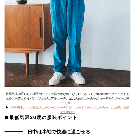
最高気温20度らしい薄手のニットで軽やかな着こなしに。ざっくり編みのボーダーニットや
太めコーデュロイパンツのカジュアルコーデ。足元の白スニーカーがコーデをクリーンに導
いてくれる。
▶
【2024年秋ママの最新スニーカー】ローテクの「コートソールスニーカー」が通勤にも使
えて便利！
■最低気温20度の服装ポイント
日中は半袖で快適に過ごせる