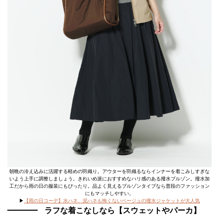
朝晩の冷え込みに活躍する軽めの羽織り。アウターを羽織るならインナーを着こみしすぎな
いよう上手に調整しましょう。きれいめ派におすすめなハリ感のある撥水ブルゾン。撥水加
工だから雨の日の服装にもぴったり。品よく見えるブルゾンタイプなら普段のファッション
にもマッチしやすい。
▶
【雨の日コーデ】水ハネ、泥ハネも怖くないベージュの撥水ジャケットが大人気
ラフな着こなしなら【スウェットやパーカ】