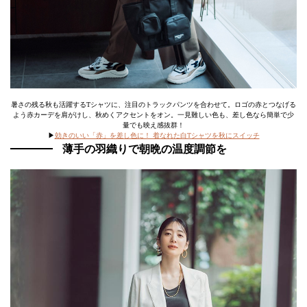
暑さの残る秋も活躍するTシャツに、注目のトラックパンツを合わせて。ロゴの赤とつなげる
よう赤カーデを肩がけし、秋めくアクセントをオン。一見難しい色も、差し色なら簡単で少
量でも映え感抜群！
▶
効きのいい「赤」を差し色に！ 着なれた白Tシャツを秋にスイッチ
薄手の羽織りで朝晩の温度調節を