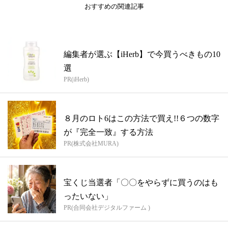
おすすめの関連記事
編集者が選ぶ【iHerb】で今買うべきもの10
選
PR(iHerb)
８月のロト6はこの方法で買え!!６つの数字
が『完全一致』する方法
PR(株式会社MURA)
宝くじ当選者「〇〇をやらずに買うのはも
ったいない」
PR(合同会社デジタルファーム )