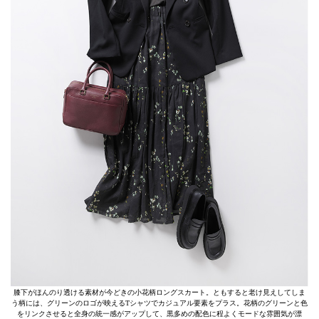
膝下がほんのり透ける素材が今どきの小花柄ロングスカート。ともすると老け見えしてしま
う柄には、グリーンのロゴが映えるTシャツでカジュアル要素をプラス。花柄のグリーンと色
をリンクさせると全身の統一感がアップして、黒多めの配色に程よくモードな雰囲気が漂