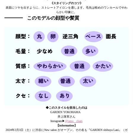
《スタイリングのコツ》
表面にツヤを出すように、ストレートアイロンを通します。毛先は軽めのワンカールでやわ
らかい印象に。
このモデルの顔型や髪質
◆このスタイルを担当したのは
GARDEN YOKOHAMA
井上珠実さん
Instagram▶︎
@tama__cham
【information】
2024年2月3日（土）に渋谷にNew salon がオープン。その名も『GARDEN shibuya Lani』（ガ