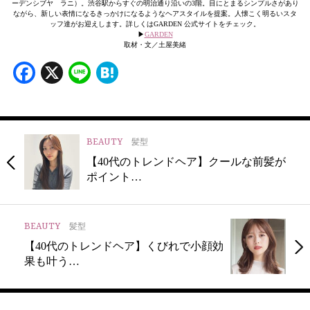
ーデンシブヤ ラニ）。渋谷駅からすぐの明治通り沿いの3階。目にとまるシンプルさがあり
ながら、新しい表情になるきっかけになるようなヘアスタイルを提案。人懐こく明るいスタ
ッフ達がお迎えします。詳しくはGARDEN 公式サイトをチェック。
▶︎
GARDEN
取材・文／土屋美緒
Facebook
X
Line
Hatena
BEAUTY
髪型
【40代のトレンドヘア】クールな前髪が
ポイント…
BEAUTY
髪型
【40代のトレンドヘア】くびれで小顔効
果も叶う…