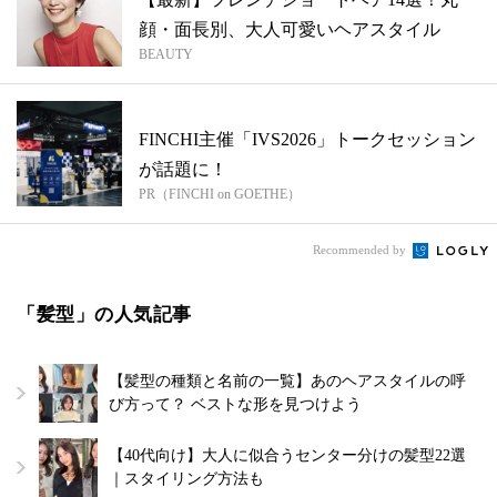
顔・面長別、大人可愛いヘアスタイル
BEAUTY
FINCHI主催「IVS2026」トークセッション
が話題に！
PR（FINCHI on GOETHE）
Recommended by
「髪型」の人気記事
【髪型の種類と名前の一覧】あのヘアスタイルの呼
び方って？ ベストな形を見つけよう
【40代向け】大人に似合うセンター分けの髪型22選
｜スタイリング方法も