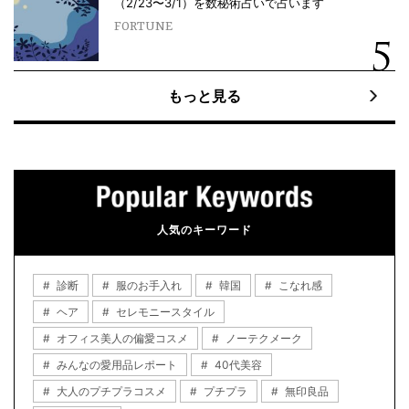
（2/23〜3/1）を数秘術占いで占います
FORTUNE
もっと見る
人気のキーワード
診断
服のお手入れ
韓国
こなれ感
ヘア
セレモニースタイル
オフィス美人の偏愛コスメ
ノーテクメーク
みんなの愛用品レポート
40代美容
大人のプチプラコスメ
プチプラ
無印良品