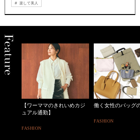
楽して美人
めカジ
働く女性のバッグの中身
心地よくいられる
とは
FASHION
FASHION