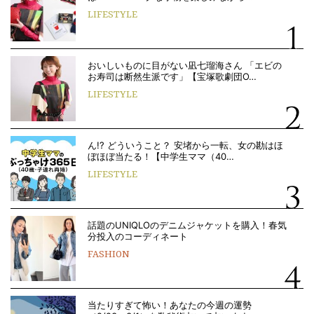
LIFESTYLE
おいしいものに目がない凪七瑠海さん 「エビの
お寿司は断然生派です」【宝塚歌劇団O…
LIFESTYLE
ん!? どういうこと？ 安堵から一転、女の勘はほ
ぼほぼ当たる！【中学生ママ（40…
LIFESTYLE
話題のUNIQLOのデニムジャケットを購入！春気
分投入のコーディネート
FASHION
当たりすぎて怖い！あなたの今週の運勢