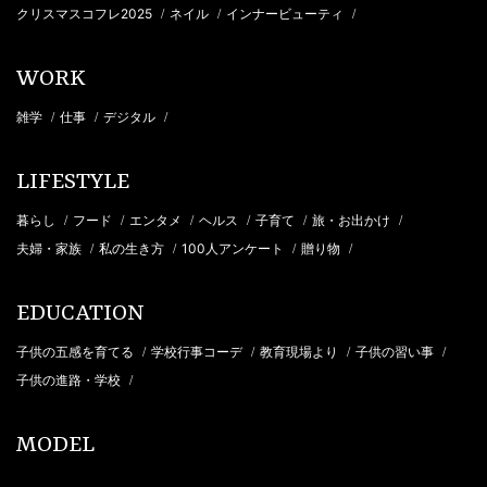
クリスマスコフレ2025
ネイル
インナービューティ
/
/
/
WORK
雑学
仕事
デジタル
/
/
/
LIFESTYLE
暮らし
フード
エンタメ
ヘルス
子育て
旅・お出かけ
/
/
/
/
/
/
夫婦・家族
私の生き方
100人アンケート
贈り物
/
/
/
/
EDUCATION
子供の五感を育てる
学校行事コーデ
教育現場より
子供の習い事
/
/
/
/
子供の進路・学校
/
MODEL