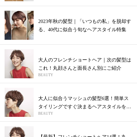
2023年秋の髪型｜「いつもの私」を脱却す
る、40代に似合う旬なヘアスタイル特集
大人のフレンチショートヘア｜次の髪型は
これ！丸顔さんと面長さん別にご紹介
BEAUTY
大人に似合うマッシュの髪型6選！簡単ス
タイリングですぐ決まるヘアスタイルをご
BEAUTY
紹介
【最新】フレンチショートヘア14選！丸