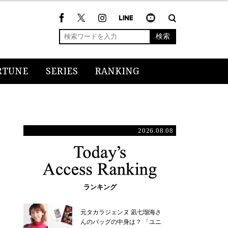
検索
RTUNE
SERIES
RANKING
2026.08.08
ランキング
元タカラジェンヌ 凪七瑠海さ
んのバッグの中身は？ 「ユニ