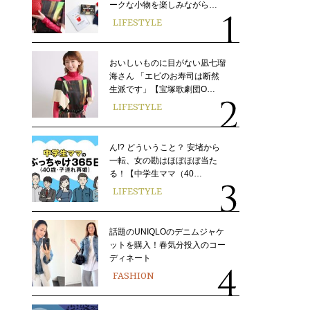
ークな小物を楽しみながら…
LIFESTYLE
おいしいものに目がない凪七瑠
海さん 「エビのお寿司は断然
生派です」【宝塚歌劇団O…
LIFESTYLE
ん!? どういうこと？ 安堵から
一転、女の勘はほぼほぼ当た
る！【中学生ママ（40…
LIFESTYLE
話題のUNIQLOのデニムジャケ
ットを購入！春気分投入のコー
ディネート
FASHION