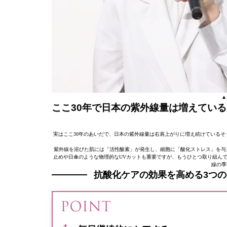
▲
ここ30年で日本の紫外線量は増えている
実はここ30年のあいだで、日本の紫外線量は右肩上がりに増え続けているそ
紫外線を浴びた肌には「活性酸素」が発生し、細胞に「酸化ストレス」を与
止めや日傘のような物理的なUVカットも重要ですが、もうひとつ取り組ん
線の季
抗酸化ケアの効果を高める3つ