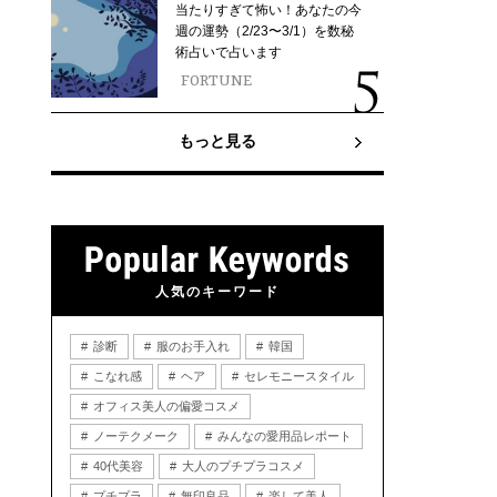
当たりすぎて怖い！あなたの今
週の運勢（2/23〜3/1）を数秘
術占いで占います
FORTUNE
もっと見る
人気のキーワード
診断
服のお手入れ
韓国
こなれ感
ヘア
セレモニースタイル
オフィス美人の偏愛コスメ
ノーテクメーク
みんなの愛用品レポート
40代美容
大人のプチプラコスメ
プチプラ
無印良品
楽して美人