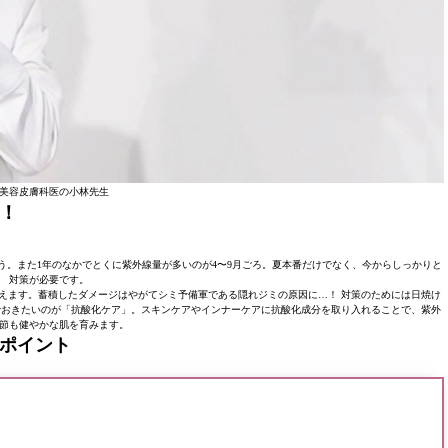
美容皮膚科医の小林先生
！
う。また1年のなかでとくに紫外線量が多いのが4〜9月ごろ。夏本番だけでなく、今からしっかりと
対策が必要です。
えます。蓄積したダメージはやがてシミ予備軍である隠れジミの原因に…！ 対策のためには日焼け
でおきたいのが「抗酸化ケア」。スキンケアやインナーケアに抗酸化成分を取り入れることで、紫外
節も健やかな肌を育みます。
のポイント