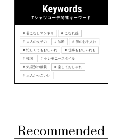
Tシャツコーデ関連キーワード
着こなしマンネリ
こなれ感
大人の女子力
診断
服のお手入れ
忙しくてもおしゃれ
仕事もおしゃれも
韓国
セレモニースタイル
気温別の服装
楽しておしゃれ
大人かっこいい
Recommended