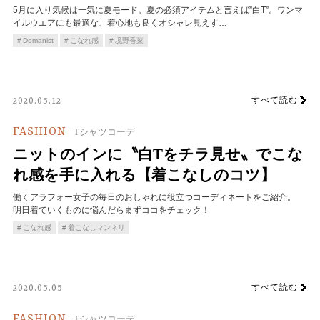
5月に入り気候は一気に夏モード。夏の必須アイテムと言えば”白T”。ワンマ
イルウエアにも最適な、着心地も良くオシャレ見えす…
Domanist
こなれ感
境野香菜
すべて読む
2020.05.12
FASHION
Tシャツコーデ
ニットのインに〝白Tをチラ見せ〟でこな
れ感を手に入れる【着こなしのコツ】
働くアラフォー女子の毎日のおしゃれに役立つコーディネートをご紹介。
明日着ていくものに悩んだらまずココをチェック！
こなれ感
着こなしマンネリ
すべて読む
2020.05.05
FASHION
Tシャツコーデ