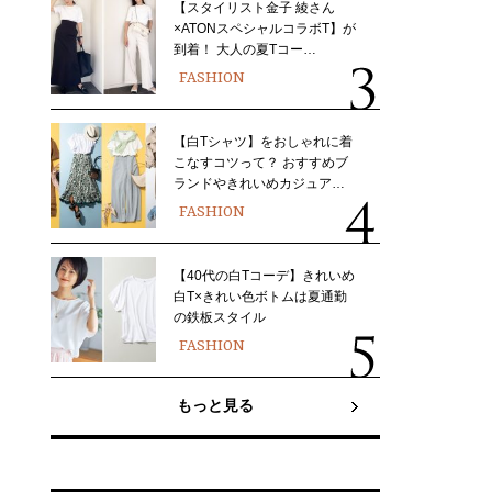
【スタイリスト金子 綾さん
×ATONスペシャルコラボT】が
到着！ 大人の夏Tコー…
FASHION
【白Tシャツ】をおしゃれに着
こなすコツって？ おすすめブ
ランドやきれいめカジュア…
FASHION
【40代の白Tコーデ】きれいめ
白T×きれい色ボトムは夏通勤
の鉄板スタイル
FASHION
もっと見る