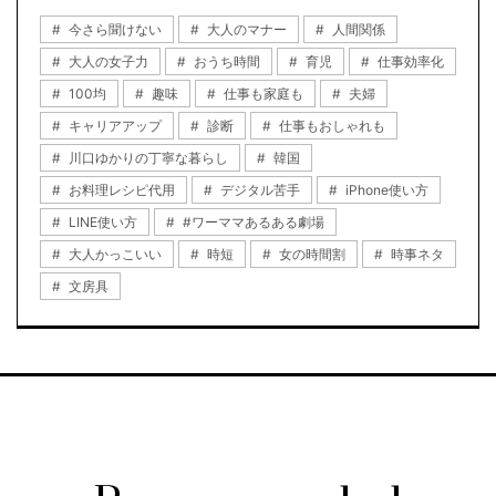
今さら聞けない
大人のマナー
人間関係
大人の女子力
おうち時間
育児
仕事効率化
100均
趣味
仕事も家庭も
夫婦
キャリアアップ
診断
仕事もおしゃれも
川口ゆかりの丁寧な暮らし
韓国
お料理レシピ代用
デジタル苦手
iPhone使い方
LINE使い方
#ワーママあるある劇場
大人かっこいい
時短
女の時間割
時事ネタ
文房具