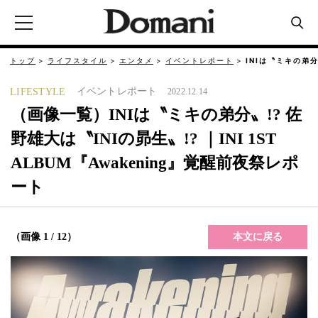
トップ
ライフスタイル
エンタメ
イベントレポート
INIは〝ミキの弟分
イベントレポート
LIFESTYLE
2022.12.14
（画像一覧）INIは〝ミキの弟分〟!? 佐
野雄大は〝INIの昴生〟!? ｜INI 1ST
ALBUM『Awakening』覚醒前夜祭レポ
ート
本文に戻る
（画像 1 / 12）