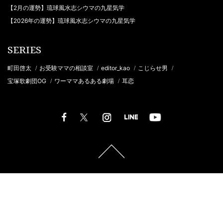
【2月の運勢】琉球風水志シウマの九星気学
【2026年の運勢】琉球風水志シウマの九星気学
SERIES
町田啓太
お受験ママの相談室
editor_kao
こじらせ男
/
/
/
/
宝塚歌劇団OG
ワーママあるある劇場
耳恋
/
/