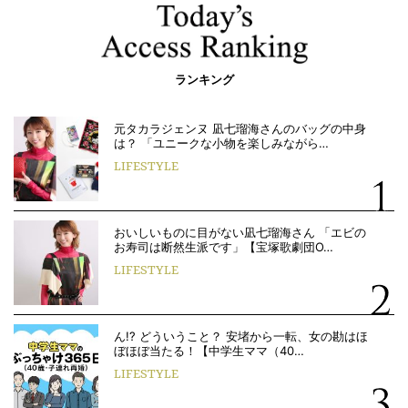
ランキング
元タカラジェンヌ 凪七瑠海さんのバッグの中身
は？ 「ユニークな小物を楽しみながら…
LIFESTYLE
おいしいものに目がない凪七瑠海さん 「エビの
お寿司は断然生派です」【宝塚歌劇団O…
LIFESTYLE
ん!? どういうこと？ 安堵から一転、女の勘はほ
ぼほぼ当たる！【中学生ママ（40…
LIFESTYLE