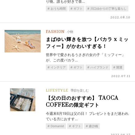
り物。誰もが好きで喜…
おうち時間
ギフト
川口ゆかりの丁寧な暮らし
2022.08.10
FASHION
小物
まばゆい輝きを放つ【バカラ x ミッ
フィー】がかわいすぎる！
世界中で愛されるうさぎの女の子「ミッフィー」
が、この度バカラ…
インテリア
ギフト
ハイブランド
開運
2022.07.11
LIFESTYLE
季節を楽しむ
【父の日のおすすめ】 TAOCA
COFFEEの限定ギフト
今週末6月19日は父の日！ プレゼントをまだ迷われ
ている方におすす…
Domanist
ギフト
森沙織