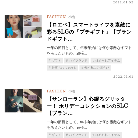
2022.01.02
FASHION
小物
【ロエベ】スマートライフを素敵に
彩るSLGの「プチギフト」【ブラン
ドギフト…
一年の節目として、年末年始には何か素敵なギフト
を考えたいもの。頑張…
ギフト
ハイブランド
ほめられアイテム
仕事もおしゃれも
働く私にごほうび
2022.01.01
FASHION
小物
【サンローラン】心躍るグリッタ
ー！ ホリデーコレクションのSLG
【ブラン…
一年の節目として、年末年始には何か素敵なギフト
を考えたいもの。頑張…
ギフト
ハイブランド
ほめられアイテム