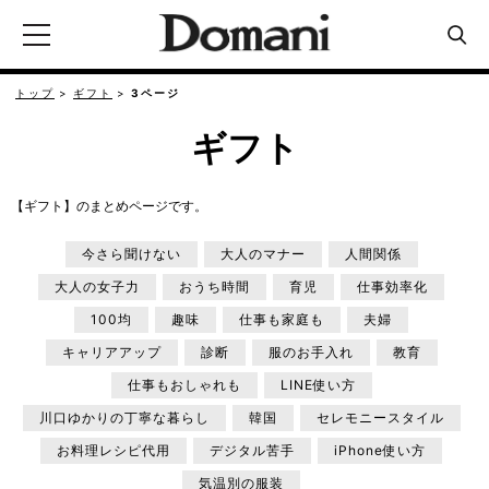
トップ
ギフト
3ページ
ギフト
【ギフト】のまとめページです。
今さら聞けない
大人のマナー
人間関係
大人の女子力
おうち時間
育児
仕事効率化
100均
趣味
仕事も家庭も
夫婦
キャリアアップ
診断
服のお手入れ
教育
仕事もおしゃれも
LINE使い方
川口ゆかりの丁寧な暮らし
韓国
セレモニースタイル
お料理レシピ代用
デジタル苦手
iPhone使い方
気温別の服装