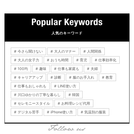
人気のキーワード
今さら聞けない
大人のマナー
人間関係
大人の女子力
おうち時間
育児
仕事効率化
100均
趣味
仕事も家庭も
夫婦
キャリアアップ
診断
服のお手入れ
教育
仕事もおしゃれも
LINE使い方
川口ゆかりの丁寧な暮らし
韓国
セレモニースタイル
お料理レシピ代用
デジタル苦手
iPhone使い方
気温別の服装