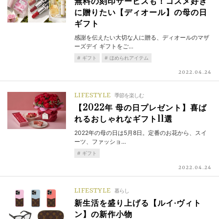
無料の刻印サービスも！コスメ好き
に贈りたい【ディオール】の母の日
ギフト
感謝を伝えたい大切な人に贈る、ディオールのマザ
ーズデイ ギフトをご…
ギフト
ほめられアイテム
2022.04.24
LIFESTYLE
季節を楽しむ
【2022年 母の日プレゼント】喜ば
れるおしゃれなギフト11選
2022年の母の日は5月8日。定番のお花から、スイ
ーツ、ファッショ…
ギフト
2022.04.24
LIFESTYLE
暮らし
新生活を盛り上げる【ルイ·ヴィト
ン】の新作小物