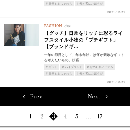
仕事もおしゃれも
働く私にごほうび
2021.12.29
FASHION
小物
【グッチ】日常をリッチに彩るライ
フスタイル小物の「プチギフト」
【ブランドギ…
一年の節目として、年末年始には何か素敵なギフト
を考えたいもの。頑張…
ギフト
ハイブランド
ほめられアイテム
仕事もおしゃれも
働く私にごほうび
2021.12.29
Prev
Next
1
2
3
4
5
…
17