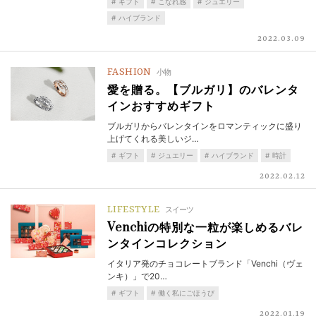
ギフト
こなれ感
ジュエリー
ハイブランド
2022.03.09
FASHION
小物
愛を贈る。【ブルガリ】のバレンタ
インおすすめギフト
ブルガリからバレンタインをロマンティックに盛り
上げてくれる美しいジ…
ギフト
ジュエリー
ハイブランド
時計
2022.02.12
LIFESTYLE
スイーツ
Venchiの特別な一粒が楽しめるバレ
ンタインコレクション
イタリア発のチョコレートブランド「Venchi（ヴェ
ンキ）」で20…
ギフト
働く私にごほうび
2022.01.19