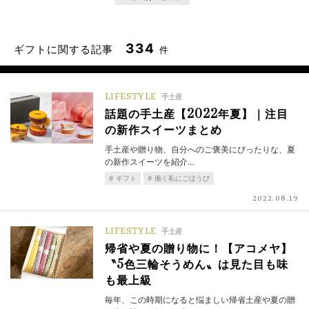
334
ギフトに関する記事
件
LIFESTYLE
手土産
話題の手土産【2022年夏】｜注目
の新作スイーツまとめ
手土産や贈り物、自分へのご褒美にぴったりな、夏
の新作スイーツを紹介…
ギフト
働く私にごほうび
2022.08.19
LIFESTYLE
手土産
帰省や夏の贈り物に！【アコメヤ】
〝5色三輪そうめん〟は見た目も味
も最上級
毎年、この時期になると悩ましい帰省土産や夏の贈