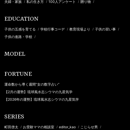
夫婦・家族
私の生き方
100人アンケート
贈り物
/
/
/
/
EDUCATION
子供の五感を育てる
学校行事コーデ
教育現場より
子供の習い事
/
/
/
/
子供の進路・学校
/
MODEL
FORTUNE
運命数から導く週間“女の数字占い”
【2月の運勢】琉球風水志シウマの九星気学
【2026年の運勢】琉球風水志シウマの九星気学
SERIES
町田啓太
お受験ママの相談室
editor_kao
こじらせ男
/
/
/
/