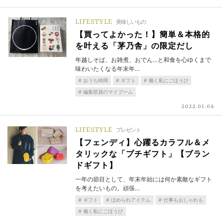
LIFESTYLE
美味しいもの
【買ってよかった！】簡単＆本格的
を叶える「茅乃舎」の限定だし
年越しそば、お雑煮、おでん…と和食を心ゆくまで
味わいたくなる年末年…
おうち時間
ギフト
働く私にごほうび
編集部員のマイブーム
2022.01.04
LIFESTYLE
プレゼント
【フェンディ】心躍るカラフル＆メ
タリックな「プチギフト」【ブラン
ドギフト】
一年の節目として、年末年始には何か素敵なギフト
を考えたいもの。頑張…
ギフト
ほめられアイテム
仕事もおしゃれも
働く私にごほうび