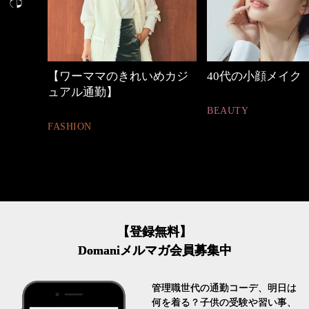
【ワーママのきれいめカジ
40代の小顔メイク
ュアル通勤】
BEAUTY
ASHION
【登録無料】
Domaniメルマガ会員募集中
管理職世代の通勤コーデ、明日は
何を着る？子供の受験や習い事、