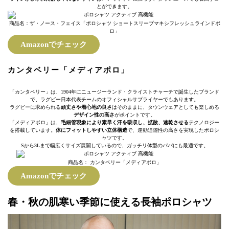
とができます。
商品名：ザ・ノース・フェイス「ポロシャツ ショートスリーブマキシフレッシュラインドポ
ロ」
Amazonでチェック
カンタベリー「メディアポロ」
「カンタベリー」は、1904年にニュージーランド・クライストチャーチで誕生したブランド
で、ラグビー日本代表チームのオフィシャルサプライヤーでもあります。
ラグビーに求められる
頑丈さや着心地の良さ
はそのままに、タウンウェアとしても楽しめる
デザイン性の高さ
がポイントです。
「メディアポロ」は、
毛細管現象により素早く汗を吸収し、拡散、速乾させる
テクノロジー
を搭載しています。
体にフィットしやすい立体構造
で、運動追随性の高さを実現したポロシ
ャツです。
Sから3Lまで幅広くサイズ展開しているので、ガッチリ体型のパパにも最適です。
商品名： カンタベリー「メディアポロ」
Amazonでチェック
春・秋の肌寒い季節に使える長袖ポロシャツ