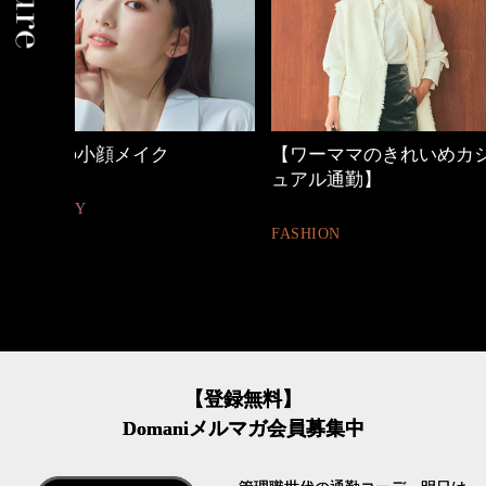
【ワーママのきれいめカジ
優木まおみさん「
ュアル通勤】
割。」
FASHION
LIFESTYLE
【登録無料】
Domaniメルマガ会員募集中