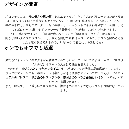
デザインが豊富
ポロシャツには、
袖の長さや襟の形、シルエット
など、たくさんのバリエーションがありま
す。何枚持っていても重宝するアイテムなので、贈ったら喜ばれることも多いでしょう。
袖の長さには、最もスタンダードな「半袖」と、ジャケットにも合わせやすい「長袖」、そ
してポロシャツ1枚でもドレッシーな「五分袖」「七分袖」の3タイプがあります。
そして襟のデザインも、「開きが浅いタイプ」と「開きが深いタイプ」があります。
開きが深いタイプのポロシャツは、胸元を開けて着ればカジュアルに、ボタンを留めるとき
ちんと感を演出できるので、2パターンの着こなしを楽しめます。
オンでもオフでも活躍
夏でもワイシャツにネクタイが定番スタイルでしたが、クールビズにより、カジュアルスタ
イルのビジネスマンを見かける機会も増えました。
そのため、
ビジネスといったオンタイム
でも、ポロシャツの活躍の場は広がっています。
さらにオフシーンでも、ポロシャツは着回しがきく便利なアイテムです。例えば、
セミカジ
ュアルのドレスコードがあるレストランや、襟付きのシャツが必須というシーン
でも、ポロ
シャツが着用できます。
また、服装マナーに厳しいゴルフ場でも、襟付きのポロシャツならラウンド可能になってい
ます。