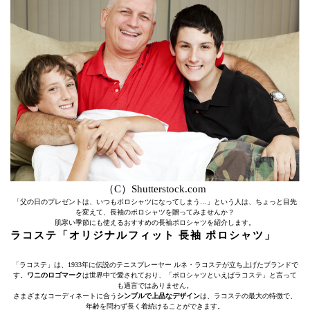
（C）Shutterstock.com
「父の日のプレゼントは、いつもポロシャツになってしまう…」という人は、ちょっと目先
を変えて、長袖のポロシャツを贈ってみませんか？
肌寒い季節にも使えるおすすめの長袖ポロシャツを紹介します。
ラコステ「オリジナルフィット 長袖 ポロシャツ」
「ラコステ」は、1933年に伝説のテニスプレーヤー ルネ・ラコステが立ち上げたブランドで
す。
ワニのロゴマーク
は世界中で愛されており、「ポロシャツといえばラコステ」と言って
も過言ではありません。
さまざまなコーディネートに合う
シンプルで上品なデザイン
は、ラコステの最大の特徴で、
年齢を問わず長く着続けることができます。