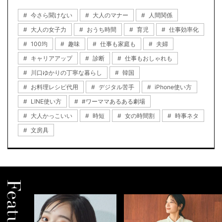
今さら聞けない
大人のマナー
人間関係
大人の女子力
おうち時間
育児
仕事効率化
100均
趣味
仕事も家庭も
夫婦
キャリアアップ
診断
仕事もおしゃれも
川口ゆかりの丁寧な暮らし
韓国
お料理レシピ代用
デジタル苦手
iPhone使い方
LINE使い方
#ワーママあるある劇場
大人かっこいい
時短
女の時間割
時事ネタ
文房具