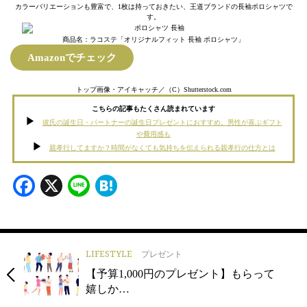
カラーバリエーションも豊富で、1枚は持っておきたい、王道ブランドの長袖ポロシャツで
す。
商品名：ラコステ「オリジナルフィット 長袖 ポロシャツ」
Amazonでチェック
トップ画像・アイキャッチ／（C）Shutterstock.com
こちらの記事もたくさん読まれています
彼氏の誕生日・パートナーの誕生日プレゼントにおすすめ。男性が喜ぶギフト
や費用感も
親孝行してますか？時間がなくても気持ちを伝えられる親孝行の仕方とは
Facebook
X
Line
Hatena
LIFESTYLE
プレゼント
【予算1,000円のプレゼント】もらって
嬉しか…