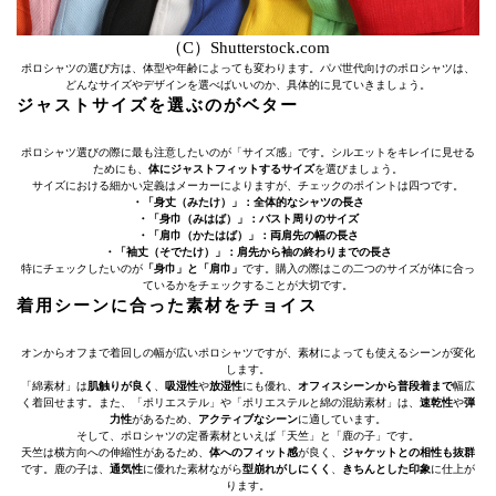
（C）Shutterstock.com
ポロシャツの選び方は、体型や年齢によっても変わります。パパ世代向けのポロシャツは、
どんなサイズやデザインを選べばいいのか、具体的に見ていきましょう。
ジャストサイズを選ぶのがベター
ポロシャツ選びの際に最も注意したいのが「サイズ感」です。シルエットをキレイに見せる
ためにも、
体にジャストフィットするサイズ
を選びましょう。
サイズにおける細かい定義はメーカーによりますが、チェックのポイントは四つです。
・「身丈（みたけ）」：全体的なシャツの長さ
・「身巾（みはば）」：バスト周りのサイズ
・「肩巾（かたはば）」：両肩先の幅の長さ
・「袖丈（そでたけ）」：肩先から袖の終わりまでの長さ
特にチェックしたいのが
「身巾」と「肩巾」
です。購入の際はこの二つのサイズが体に合っ
ているかをチェックすることが大切です。
着用シーンに合った素材をチョイス
オンからオフまで着回しの幅が広いポロシャツですが、素材によっても使えるシーンが変化
します。
「綿素材」は
肌触りが良く
、
吸湿性
や
放湿性
にも優れ、
オフィスシーンから普段着まで
幅広
く着回せます。また、「ポリエステル」や「ポリエステルと綿の混紡素材」は、
速乾性
や
弾
力性
があるため、
アクティブなシーン
に適しています。
そして、ポロシャツの定番素材といえば「天竺」と「鹿の子」です。
天竺は横方向への伸縮性があるため、
体へのフィット感
が良く、
ジャケットとの相性も抜群
です。鹿の子は、
通気性
に優れた素材ながら
型崩れがしにくく
、
きちんとした印象
に仕上が
ります。