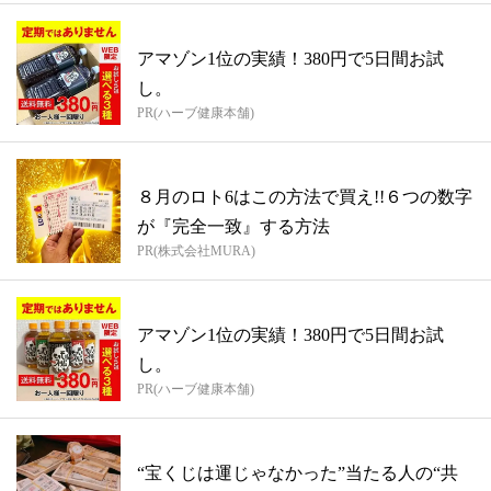
アマゾン1位の実績！380円で5日間お試
し。
PR(ハーブ健康本舗)
８月のロト6はこの方法で買え!!６つの数字
が『完全一致』する方法
PR(株式会社MURA)
アマゾン1位の実績！380円で5日間お試
し。
PR(ハーブ健康本舗)
“宝くじは運じゃなかった”当たる人の“共