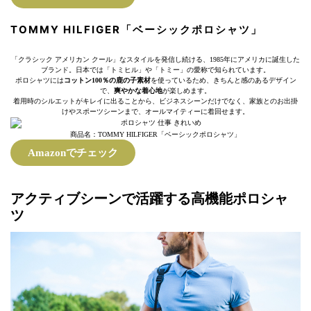
TOMMY HILFIGER「ベーシックポロシャツ」
「クラシック アメリカン クール」なスタイルを発信し続ける、1985年にアメリカに誕生した
ブランド。日本では「トミヒル」や「トミー」の愛称で知られています。
ポロシャツには
コットン100％の鹿の子素材
を使っているため、きちんと感のあるデザイン
で、
爽やかな着心地
が楽しめます。
着用時のシルエットがキレイに出ることから、ビジネスシーンだけでなく、家族とのお出掛
けやスポーツシーンまで、オールマイティーに着回せます。
商品名：TOMMY HILFIGER「ベーシックポロシャツ」
Amazonでチェック
アクティブシーンで活躍する高機能ポロシャ
ツ