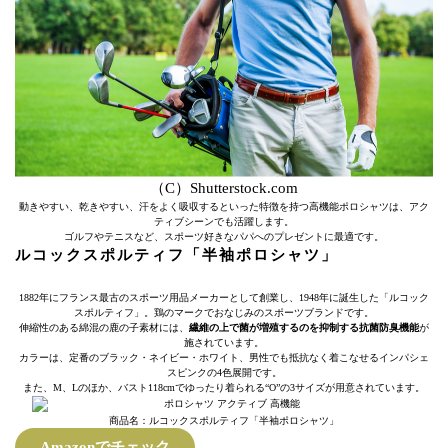
（C）Shutterstock.com
動きやすい、乾きやすい、汗をよく吸収するといった特徴を持つ高機能ポロシャツは、アク
ティブシーンでも活躍します。
ゴルフやテニスなど、スポーツ好きなパパへのプレゼントに最適です。
ルコックスポルティフ「半袖ポロシャツ」
1882年にフランス最古のスポーツ用品メーカーとして創業し、1948年に誕生した「ルコック
スポルティフ」。鶏のマークでおなじみのスポーツブランドです。
伸縮性のある綿混の鹿の子素材には、
繊維の上で菌が増殖するのを抑制する抗菌防臭機能
が
施されています。
カラーは、定番のブラック・ネイビー・ホワイト、男性でも抵抗なく着こなせるインパシェ
スピンクの4色展開です。
また、M、Lのほか、バスト118cmでゆったり着られる“O”の3サイズが用意されています。
商品名：ルコックスポルティフ「半袖ポロシャツ」
Amazonでチェック