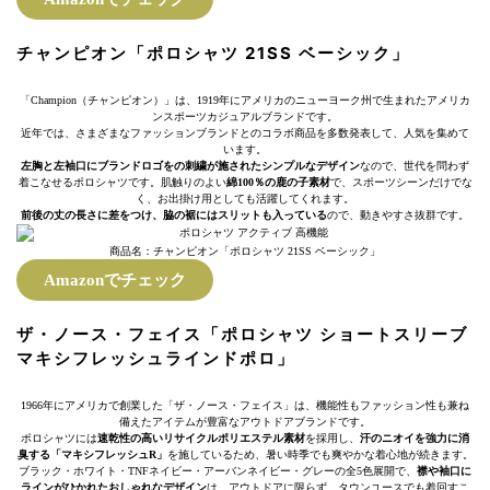
チャンピオン「ポロシャツ 21SS ベーシック」
「Champion（チャンピオン）」は、1919年にアメリカのニューヨーク州で生まれたアメリカ
ンスポーツカジュアルブランドです。
近年では、さまざまなファッションブランドとのコラボ商品を多数発表して、人気を集めて
います。
左胸と左袖口にブランドロゴをの刺繍が施されたシンプルなデザイン
なので、世代を問わず
着こなせるポロシャツです。肌触りのよい
綿100％の鹿の子素材
で、スポーツシーンだけでな
く、お出掛け用としても活躍してくれます。
前後の丈の長さに差をつけ、脇の裾にはスリットも入っている
ので、動きやすさ抜群です。
商品名：チャンピオン「ポロシャツ 21SS ベーシック」
Amazonでチェック
ザ・ノース・フェイス「ポロシャツ ショートスリーブ
マキシフレッシュラインドポロ」
1966年にアメリカで創業した「ザ・ノース・フェイス」は、機能性もファッション性も兼ね
備えたアイテムが豊富なアウトドアブランドです。
ポロシャツには
速乾性の高いリサイクルポリエステル素材
を採用し、
汗のニオイを強力に消
臭する「マキシフレッシュR」
を施しているため、暑い時季でも爽やかな着心地が続きます。
ブラック・ホワイト・TNFネイビー・アーバンネイビー・グレーの全5色展開で、
襟や袖口に
ラインがひかれたおしゃれなデザイン
は、アウトドアに限らず、タウンユースでも着回すこ