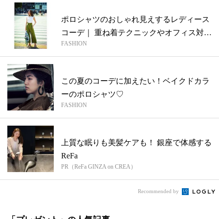
ポロシャツのおしゃれ見えするレディース
コーデ｜ 重ね着テクニックやオフィス対応
FASHION
の...
この夏のコーデに加えたい！ベイクドカラ
ーのポロシャツ♡
FASHION
上質な眠りも美髪ケアも！ 銀座で体感する
ReFa
PR（ReFa GINZA on CREA）
Recommended by