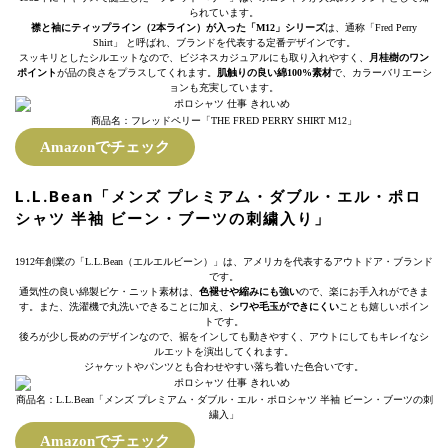
られています。
襟と袖にティップライン（2本ライン）が入った「M12」シリーズ
は、通称「Fred Perry
Shirt」 と呼ばれ、ブランドを代表する定番デザインです。
スッキリとしたシルエットなので、ビジネスカジュアルにも取り入れやすく、
月桂樹のワン
ポイント
が品の良さをプラスしてくれます。
肌触りの良い綿100%素材
で、カラーバリエーシ
ョンも充実しています。
商品名：フレッドペリー「THE FRED PERRY SHIRT M12」
Amazonでチェック
L.L.Bean「メンズ プレミアム・ダブル・エル・ポロ
シャツ 半袖 ビーン・ブーツの刺繍入り」
1912年創業の「L.L.Bean（エルエルビーン）」は、アメリカを代表するアウトドア・ブランド
です。
通気性の良い綿製ピケ・ニット素材は、
色褪せや縮みにも強い
ので、楽にお手入れができま
す。また、洗濯機で丸洗いできることに加え、
シワや毛玉ができにくい
ことも嬉しいポイン
トです。
後ろが少し長めのデザインなので、裾をインしても動きやすく、アウトにしてもキレイなシ
ルエットを演出してくれます。
ジャケットやパンツとも合わせやすい落ち着いた色合いです。
商品名：L.L.Bean「メンズ プレミアム・ダブル・エル・ポロシャツ 半袖 ビーン・ブーツの刺
繍入」
Amazonでチェック