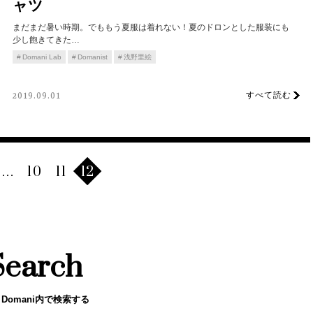
ャツ
まだまだ暑い時期。でももう夏服は着れない！夏のドロンとした服装にも
少し飽きてきた…
Domani Lab
Domanist
浅野里絵
すべて読む
2019.09.01
…
10
11
12
Search
 Domani内で検索する