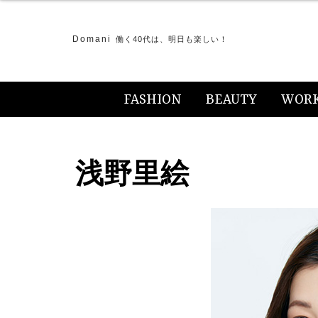
Domani
働く40代は、明日も楽しい！
FASHION
BEAUTY
WOR
浅野里絵