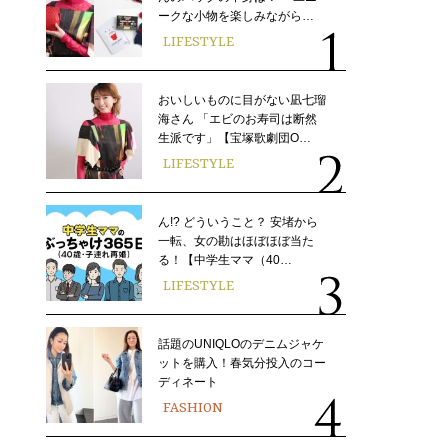
ークな小物を楽しみながら…
LIFESTYLE
おいしいものに目がない凪七瑠
海さん 「エビのお寿司は断然
生派です」【宝塚歌劇団O…
LIFESTYLE
ん!? どういうこと？ 安堵から
一転、女の勘はほぼほぼ当た
る！【中学生ママ（40…
LIFESTYLE
話題のUNIQLOのデニムジャケ
ットを購入！春気分投入のコー
ディネート
FASHION