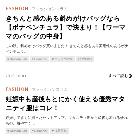
FASHION
ファッションコラム
きちんと感のある斜めがけバッグなら
【ボナベンチュラ】で決まり！【ワーマ
マのバッグの中身】
この秋、斜めかけバッグ買いました！ きちんと感もあり実用性のあるボナ
ベンチュラ…
Domani Lab
Domanist
バッグの中身
浅野里絵
すべて読む
2019.10.01
FASHION
ファッションコラム
妊娠中も産後もとにかく使える優秀マタ
ニティ服はコレ！
妊娠してすぐに買ったセットアップ。マタニティ期から産後も着れる優れ
もの。着やすく…
Domani Lab
Domanist
浅野里絵