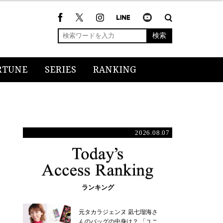
検索
RTUNE
SERIES
RANKING
2026.08.07
ランキング
元タカラジェンヌ 凪七瑠海さ
んのバッグの中身は？ 「ユニ