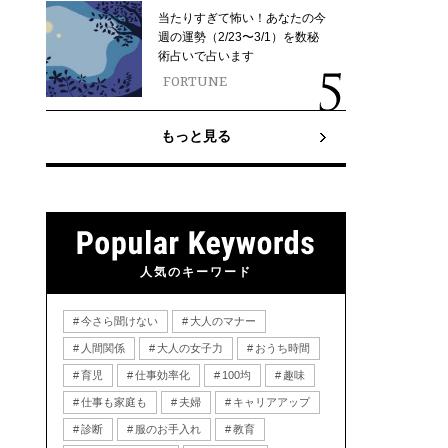
当たりすぎて怖い！あなたの今
週の運勢（2/23〜3/1）を数秘
術占いで占います
FORTUNE
もっと見る
人気のキーワード
今さら聞けない
大人のマナー
人間関係
大人の女子力
おうち時間
育児
仕事効率化
100均
趣味
仕事も家庭も
夫婦
キャリアアップ
診断
服のお手入れ
教育