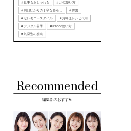
仕事もおしゃれも
LINE使い方
川口ゆかりの丁寧な暮らし
韓国
セレモニースタイル
お料理レシピ代用
デジタル苦手
iPhone使い方
気温別の服装
Recommended
編集部のおすすめ