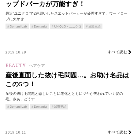
ップドパーカが万能すぎ！
最近”ユニクロ”で2色買いしたスエットパーカーが優秀すぎて、ワードロー
ブに欠かせ…
Domani Lab
Domanist
UNIQLO・ユニクロ
浅野里絵
すべて読む
2019.10.29
BEAUTY
ヘアケア
産後直面した抜け毛問題…。お助け名品は
この5つ！
産後の抜け毛問題と悲しいことに老化とともにツヤが失われていく髪の
毛。さあ、どうす…
Domani Lab
Domanist
浅野里絵
すべて読む
2019.10.11