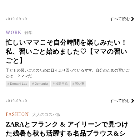
すべて読む
2019.09.29
WORK
雑学
忙しいママこそ自分時間を楽しみたい！
私、習いごと始めました♡【ママの習い
ごと】
子どもの習いごとのために日々走り回っているママ。自分のための習いご
とは…？ママだ…
Domani Lab
Domanist
浅野里絵
習い事
すべて読む
2019.09.20
FASHION
大人のコスパ服
ZARAとフランク & アイリーンで見つけ
た残暑も秋も活躍する名品ブラウス&シ