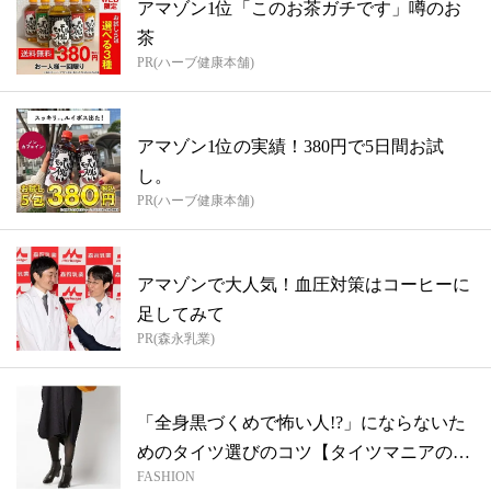
アマゾン1位「このお茶ガチです」噂のお
茶
PR(ハーブ健康本舗)
アマゾン1位の実績！380円で5日間お試
し。
PR(ハーブ健康本舗)
アマゾンで大人気！血圧対策はコーヒーに
足してみて
PR(森永乳業)
「全身黒づくめで怖い人!?」にならないた
めのタイツ選びのコツ【タイツマニアの人
FASHION
気...