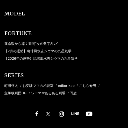
MODEL
FORTUNE
運命数から導く週間“女の数字占い”
【2月の運勢】琉球風水志シウマの九星気学
【2026年の運勢】琉球風水志シウマの九星気学
SERIES
町田啓太
お受験ママの相談室
editor_kao
こじらせ男
/
/
/
/
宝塚歌劇団OG
ワーママあるある劇場
耳恋
/
/