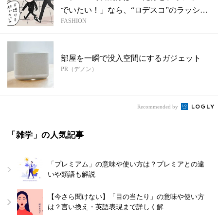
でいたい！」なら、“ロデスコ”のラッシュ
FASHION
つ...
部屋を一瞬で没入空間にするガジェット
PR（デノン）
Recommended by
「雑学」の人気記事
「プレミアム」の意味や使い方は？プレミアとの違
いや類語も解説
【今さら聞けない】「目の当たり」の意味や使い方
は？言い換え・英語表現まで詳しく解…