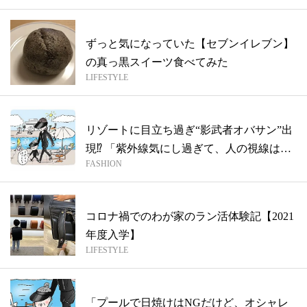
ずっと気になっていた【セブンイレブン】
の真っ黒スイーツ食べてみた
LIFESTYLE
リゾートに目立ち過ぎ“影武者オバサン”出
現⁉ 「紫外線気にし過ぎて、人の視線は
FASHION
気...
コロナ禍でのわが家のラン活体験記【2021
年度入学】
LIFESTYLE
「プールで日焼けはNGだけど、オシャレ