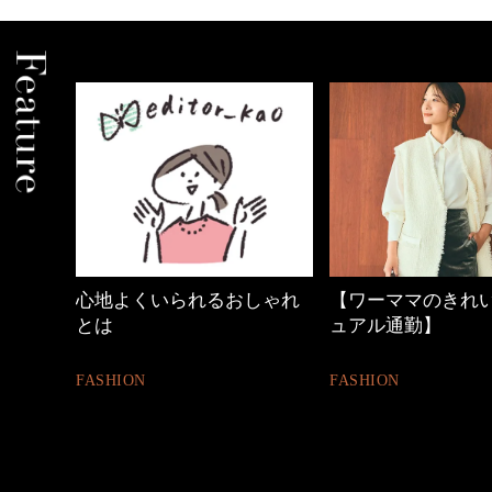
中身
心地よくいられるおしゃれ
【ワーママのきれ
とは
ュアル通勤】
FASHION
FASHION