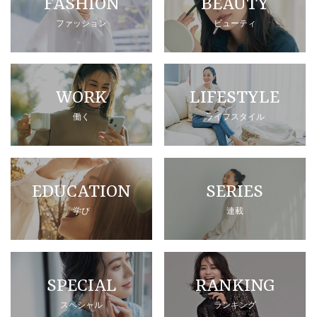
FASHION
BEAUTY
ファッション
ビューティ
WORK
LIFESTYLE
働く
ライフスタイル
EDUCATION
SERIES
学び
連載
SPECIAL
RANKING
スペシャル
ランキング