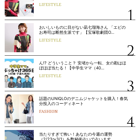
LIFESTYLE
おいしいものに目がない凪七瑠海さん 「エビの
お寿司は断然生派です」【宝塚歌劇団O…
LIFESTYLE
ん!? どういうこと？ 安堵から一転、女の勘はほ
ぼほぼ当たる！【中学生ママ（40…
LIFESTYLE
話題のUNIQLOのデニムジャケットを購入！春気
分投入のコーディネート
FASHION
当たりすぎて怖い！あなたの今週の運勢
（2/23〜3/1）を数秘術占いで占います