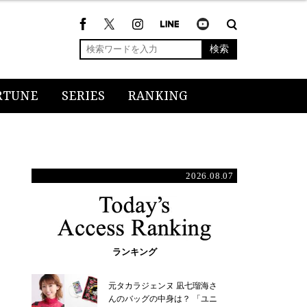
検索
RTUNE
SERIES
RANKING
2026.08.07
ランキング
元タカラジェンヌ 凪七瑠海さ
んのバッグの中身は？ 「ユニ