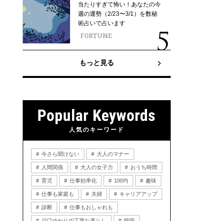
当たりすぎて怖い！あなたの今
週の運勢（2/23〜3/1）を数秘
術占いで占います
FORTUNE
もっと見る
人気のキーワード
今さら聞けない
大人のマナー
人間関係
大人の女子力
おうち時間
育児
仕事効率化
100均
趣味
仕事も家庭も
夫婦
キャリアアップ
診断
仕事もおしゃれも
川口ゆかりの丁寧な暮らし
韓国