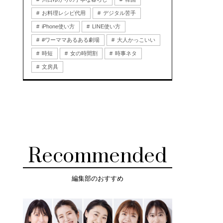
お料理レシピ代用
デジタル苦手
iPhone使い方
LINE使い方
#ワーママあるある劇場
大人かっこいい
時短
女の時間割
時事ネタ
文房具
Recommended
編集部のおすすめ