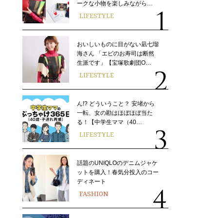
ークな小物を楽しみながら…
LIFESTYLE
おいしいものに目がない凪七瑠
海さん 「エビのお寿司は断然
生派です」【宝塚歌劇団O…
LIFESTYLE
ん!? どういうこと？ 安堵から
一転、女の勘はほぼほぼ当た
る！【中学生ママ（40…
LIFESTYLE
話題のUNIQLOのデニムジャケ
ットを購入！春気分投入のコー
ディネート
FASHION