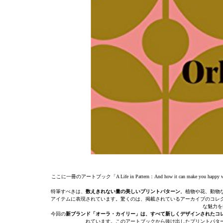
ここに一冊のアートブック「A Life in Pattern：And how it can make 
特筆すべきは、
数えきれない量の美しいプリントパターン
。植物や花、動物
アイテムに表現されています。驚くのは、掲載されているアーカイブのコレ
な魅力を
今回の
新ブランド「オーラ・カイリー」は、すべて新しくデザインされたコ
れています。このアートブックから抜け出したプリントパタ