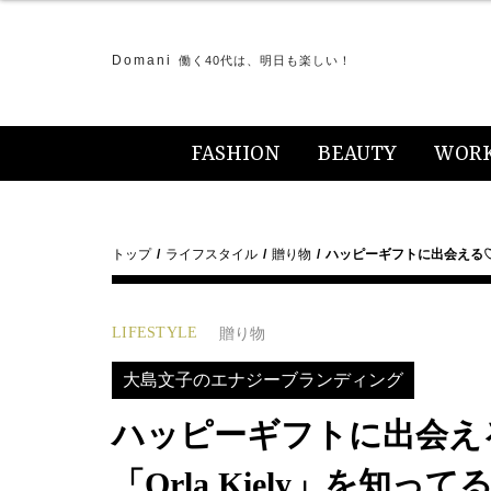
Domani
働く40代は、明日も楽しい！
FASHION
BEAUTY
WOR
トップ
ライフスタイル
贈り物
ハッピーギフトに出会える
LIFESTYLE
贈り物
大島文子のエナジーブランディング
ハッピーギフトに出会え
「Orla Kiely」を知って