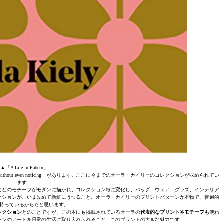
▲「A Life in Pattern」
you happy without even noticing」があります。ここに今までのオーラ・カイリーのコレクションが収められてい
ます。
などのモチーフがモダンに描かれ、コレクション毎に変化し、バッグ、ウェア、グッズ、インテリア
クションが、いま改めて新鮮にうつること。オーラ・カイリーのプリントパターンが本物で、普遍的
持っているからだと思います。
レクション
とのことですが、この本にも掲載されているオーラの
代表的なプリントやモチーフも
使わ
ーンのアートを日常の生活に取り入れられること。このブランドの大きな魅力です。