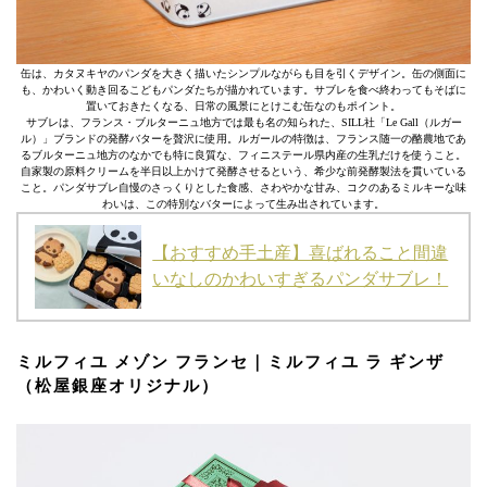
缶は、カタヌキヤのパンダを大きく描いたシンプルながらも目を引くデザイン。缶の側面に
も、かわいく動き回るこどもパンダたちが描かれています。サブレを食べ終わってもそばに
置いておきたくなる、日常の風景にとけこむ缶なのもポイント。
サブレは、フランス・ブルターニュ地方では最も名の知られた、SILL社「Le Gall（ルガー
ル）」ブランドの発酵バターを贅沢に使用。ルガールの特徴は、フランス随一の酪農地であ
るブルターニュ地方のなかでも特に良質な、フィニステール県内産の生乳だけを使うこと。
自家製の原料クリームを半日以上かけて発酵させるという、希少な前発酵製法を貫いている
こと。パンダサブレ自慢のさっくりとした食感、さわやかな甘み、コクのあるミルキーな味
わいは、この特別なバターによって生み出されています。
【おすすめ手土産】喜ばれること間違
いなしのかわいすぎるパンダサブレ！
ミルフィユ メゾン フランセ｜ミルフィユ ラ ギンザ
（松屋銀座オリジナル）