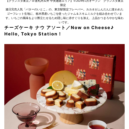
【グランスタ東京／1F改札内＆外 中央通路エリア】※2024年5月オープン グランスタ東京
限定
連日完売人気「バターのいとこ」の、東京駅限定フレーバー。カカオがふんだんに使われた
ゴーフレット生地に、栃木県産いちごを使ったジャム＆スキムミルクを組み合わせていま
す。いちごの風味をより際立たせるため隠し味に赤すぐりを加え、上品かつまろやかな味わ
いです。
チーズケーキ ナウ アソート／Now on Cheese♪
Hello, Tokyo Station！