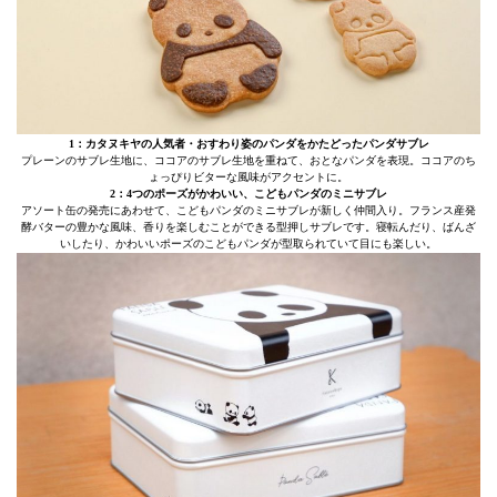
1：カタヌキヤの人気者・おすわり姿のパンダをかたどったパンダサブレ
プレーンのサブレ生地に、ココアのサブレ生地を重ねて、おとなパンダを表現。ココアのち
ょっぴりビターな風味がアクセントに。
2：4つのポーズがかわいい、こどもパンダのミニサブレ
アソート缶の発売にあわせて、こどもパンダのミニサブレが新しく仲間入り。フランス産発
酵バターの豊かな風味、香りを楽しむことができる型押しサブレです。寝転んだり、ばんざ
いしたり、かわいいポーズのこどもパンダが型取られていて目にも楽しい。