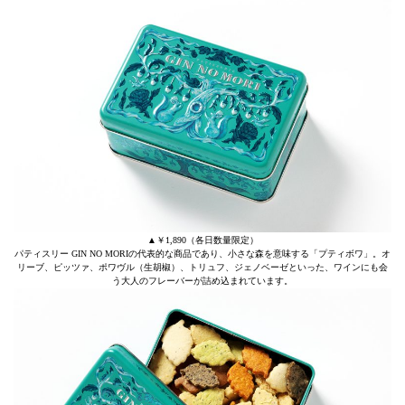
▲￥1,890（各日数量限定）
パティスリー GIN NO MORIの代表的な商品であり、小さな森を意味する「プティボワ」。オ
リーブ、ピッツァ、ポワヴル（生胡椒）、トリュフ、ジェノベーゼといった、ワインにも会
う大人のフレーバーが詰め込まれています。