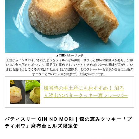
▲THEバターリッチ
王冠からインスパイアされたようなフォルムが特徴的。ザクっと独特の歯触りがあり、分厚
いぶん食べ応えもばっちり、満足度も高めです。ひとくち含めばバターの風味が広がり、い
まにも溶け出してくるのでは？と思うほどの濃厚さ。どのフレーバーも甘さが全面に出過ぎ
ずバターとのバランスが絶妙で、上品な味わいです。
帰省時の手土産にもおすすめ！ 沼る
人続出のバタークッキー夏フレーバー
パティスリー GIN NO MORI｜森の恵みクッキー「プ
ティボワ」麻布台ヒルズ限定缶