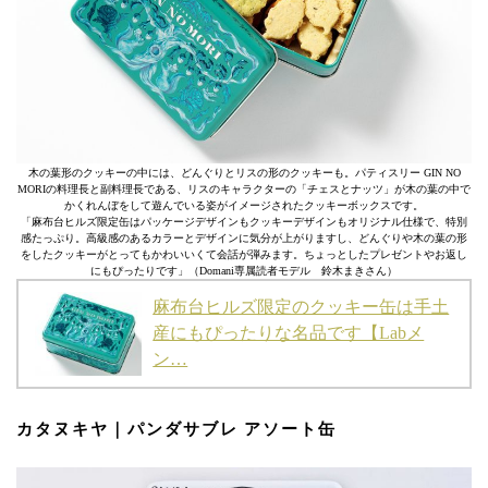
木の葉形のクッキーの中には、どんぐりとリスの形のクッキーも。パティスリー GIN NO
MORIの料理長と副料理長である、リスのキャラクターの「チェスとナッツ」が木の葉の中で
かくれんぼをして遊んでいる姿がイメージされたクッキーボックスです。
「麻布台ヒルズ限定缶はパッケージデザインもクッキーデザインもオリジナル仕様で、特別
感たっぷり。高級感のあるカラーとデザインに気分が上がりますし、どんぐりや木の葉の形
をしたクッキーがとってもかわいいくて会話が弾みます。ちょっとしたプレゼントやお返し
にもぴったりです」（Domani専属読者モデル 鈴木まきさん）
麻布台ヒルズ限定のクッキー缶は手土
産にもぴったりな名品です【Labメ
ン…
カタヌキヤ｜パンダサブレ アソート缶