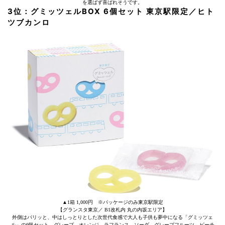
を選ばず喜ばれそうです。
3位：グミッツェルBOX 6個セット 東京駅限定／ヒト
ツブカンロ
▲1箱 1,000円 ※パッケージのみ東京駅限定
【グランスタ東京／ B1改札内 丸の内坂エリア】
外側はパリッと、中はしっとりとした次世代食感で大人も子供も夢中になる「グミッツェ
ル」の6個セット。グレープ、オレンジ、ラフランス、ソーダ、グレープフルーツ、ピーチ