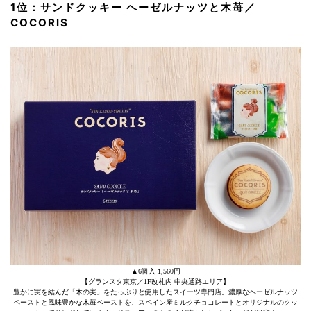
1位：サンドクッキー ヘーゼルナッツと木苺／
COCORIS
▲6個入 1,560円
【グランスタ東京／1F改札内 中央通路エリア】
豊かに実を結んだ「木の実」をたっぷりと使用したスイーツ専門店。濃厚なヘーゼルナッツ
ペーストと風味豊かな木苺ペーストを、スペイン産ミルクチョコレートとオリジナルのクッ