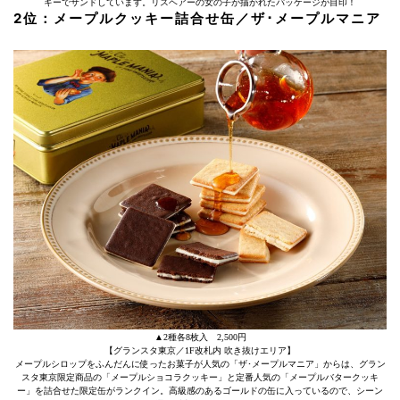
キーでサンドしています。リスヘアーの女の子が描かれたパッケージが目印！
2位：メープルクッキー詰合せ缶／ザ･メープルマニア
▲2種各8枚入 2,500円
【グランスタ東京／1F改札内 吹き抜けエリア】
メープルシロップをふんだんに使ったお菓子が人気の「ザ･メープルマニア」からは、グラン
スタ東京限定商品の「メープルショコラクッキー」と定番人気の「メープルバタークッキ
ー」を詰合せた限定缶がランクイン。高級感のあるゴールドの缶に入っているので、シーン