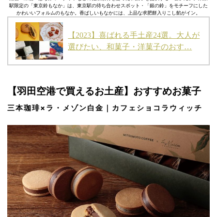
駅限定の「東京鈴もなか」は、東京駅の待ち合わせスポット・「銀の鈴」をモチーフにした
かわいいフォルムのもなか。香ばしいもなかには、上品な求肥餅入りこし餡がイン。
【2023】喜ばれる手土産24選。大人が
選びたい、和菓子・洋菓子のおす…
【羽田空港で買えるお土産】おすすめお菓子
三本珈琲×ラ・メゾン白金｜カフェショコラウィッチ