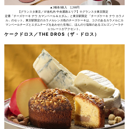
▲2種各5個入 2,268円
【グランスタ東京／1F改札内 中央通路エリア】※グランスタ東京限定
定番「チーズケーキ ナウ カマンベール＆エダム」と東京駅限定 「チーズケーキ ナウ カラメ
ル」のセット。東京駅限定のカラメルレンガ色のチーズケーキは、コクのあるカラメルにカ
マンベールチーズとエダムチーズをあわせた生地に、ほんのり塩味のあるゴルゴンゾーラチ
ョコレートがアクセント。
ケークドロス／THE DROS（ザ・ドロス）