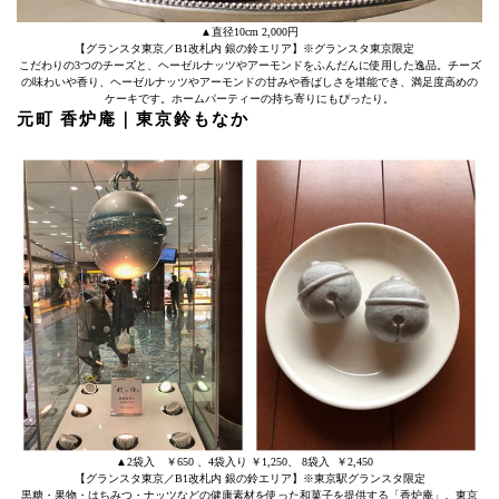
▲直径10cm 2,000円
【グランスタ東京／B1改札内 銀の鈴エリア】※グランスタ東京限定
こだわりの3つのチーズと、ヘーゼルナッツやアーモンドをふんだんに使用した逸品。チーズ
の味わいや香り、ヘーゼルナッツやアーモンドの甘みや香ばしさを堪能でき、満足度高めの
ケーキです。ホームパーティーの持ち寄りにもぴったり。
元町 香炉庵｜東京鈴もなか
▲2袋入 ￥650 、4袋入り ￥1,250、 8袋入 ￥2,450
【グランスタ東京／B1改札内 銀の鈴エリア】※東京駅グランスタ限定
黒糖・果物・はちみつ・ナッツなどの健康素材を使った和菓子を提供する「香炉庵」。東京