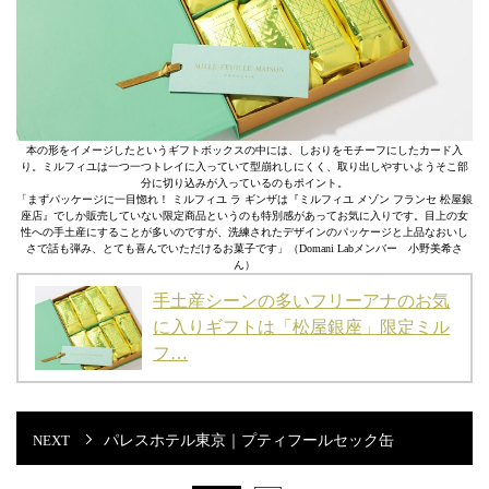
本の形をイメージしたというギフトボックスの中には、しおりをモチーフにしたカード入
り。ミルフィユは一つ一つトレイに入っていて型崩れしにくく、取り出しやすいようそこ部
分に切り込みが入っているのもポイント。
「まずパッケージに一目惚れ！ ミルフィユ ラ ギンザは『ミルフィユ メゾン フランセ 松屋銀
座店』でしか販売していない限定商品というのも特別感があってお気に入りです。目上の女
性への手土産にすることが多いのですが、洗練されたデザインのパッケージと上品なおいし
さで話も弾み、とても喜んでいただけるお菓子です」（Domani Labメンバー 小野美希さ
ん）
手土産シーンの多いフリーアナのお気
に入りギフトは「松屋銀座」限定ミル
フ…
パレスホテル東京｜プティフールセック缶