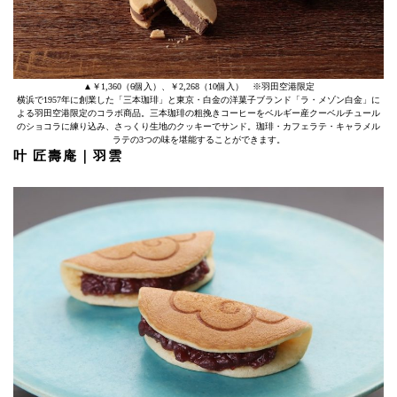
▲￥1,360（6個入）、￥2,268（10個入） ※羽田空港限定
横浜で1957年に創業した「三本珈琲」と東京・白金の洋菓子ブランド「ラ・メゾン白金」に
よる羽田空港限定のコラボ商品。三本珈琲の粗挽きコーヒーをベルギー産クーベルチュール
のショコラに練り込み、さっくり生地のクッキーでサンド。珈琲・カフェラテ・キャラメル
ラテの3つの味を堪能することができます。
叶 匠壽庵｜羽雲