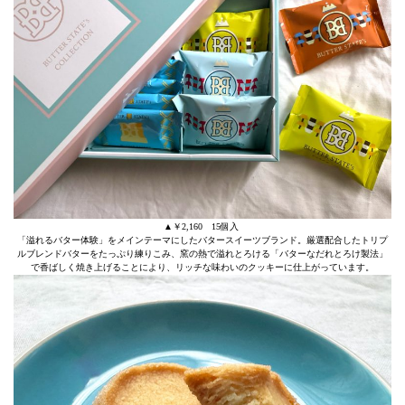
▲￥2,160 15個入
「溢れるバター体験」をメインテーマにしたバタースイーツブランド。厳選配合したトリプ
ルブレンドバターをたっぷり練りこみ、窯の熱で溢れとろける「バターなだれとろけ製法」
で香ばしく焼き上げることにより、リッチな味わいのクッキーに仕上がっています。