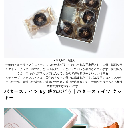
▲￥2,160 6個入
一輪のチューリップをモチーフにした仕上がりで、おしゃれな手土産として人気。繊細なラ
ングドシャクッキーの中に、とろけるクリームとパイでバラが表現されています。個包装な
うえ、それぞれプラカップに入っているので持ち歩きやすいという声も。
＜ディープ・フォレスト＞は、天性のナッツの香りに恵まれたベネズエラ産カカオマスを使
用した一品。開封した瞬間から濃厚なカカオの香りが広がります。芳醇なクリームとも相性
抜群の贅沢な味わいです。
バターステイツ by 銀のぶどう｜バターステイツ
クッ
キー