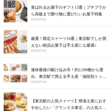
喜ばれるお菓子のギフト13選｜プチプラか
ら高級まで贈り物に選びたいお菓子特集
LIFESTYLE
厳選！限定スイーツ16選｜東京駅でしか買
えない絶品お菓子は手土産にも最適♪
LIFESTYLE
連休最後の駆け込み寺！約2,200種から選
出。東京駅で買える手土産「値段別トッ
LIFESTYLE
プ...
【東京駅の人気スイーツ】帰省土産におす
すめしたい「グランスタ東京」の人気スイ