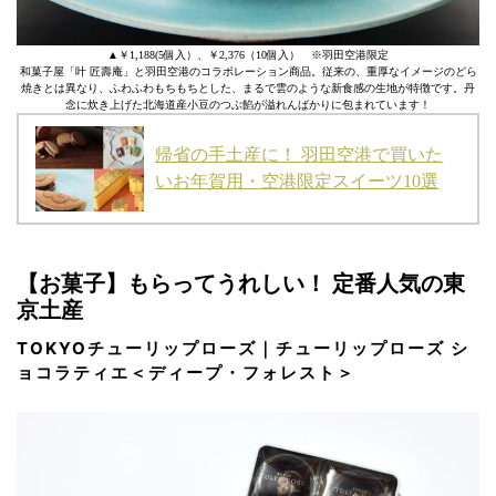
▲￥1,188(5個入）、￥2,376（10個入） ※羽田空港限定
和菓子屋「叶 匠壽庵」と羽田空港のコラボレーション商品。従来の、重厚なイメージのどら
焼きとは異なり、ふわふわもちもちとした、まるで雲のような新食感の生地が特徴です。丹
念に炊き上げた北海道産小豆のつぶ餡が溢れんばかりに包まれています！
帰省の手土産に！ 羽田空港で買いた
いお年賀用・空港限定スイーツ10選
【お菓子】もらってうれしい！ 定番人気の東
京土産
TOKYOチューリップローズ｜チューリップローズ シ
ョコラティエ＜ディープ・フォレスト＞