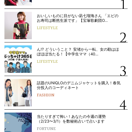
おいしいものに目がない凪七瑠海さん 「エビの
お寿司は断然生派です」【宝塚歌劇団O…
LIFESTYLE
ん!? どういうこと？ 安堵から一転、女の勘はほ
ぼほぼ当たる！【中学生ママ（40…
LIFESTYLE
話題のUNIQLOのデニムジャケットを購入！春気
分投入のコーディネート
FASHION
当たりすぎて怖い！あなたの今週の運勢
（2/23〜3/1）を数秘術占いで占います
FORTUNE