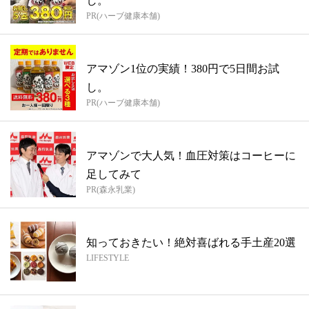
し。
PR(ハーブ健康本舗)
アマゾン1位の実績！380円で5日間お試
し。
PR(ハーブ健康本舗)
アマゾンで大人気！血圧対策はコーヒーに
足してみて
PR(森永乳業)
知っておきたい！絶対喜ばれる手土産20選
LIFESTYLE