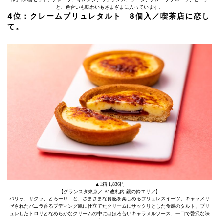
と、色合いも味わいもさまざまに入っています。
4位：クレームブリュレタルト 8個入／喫茶店に恋し
て。
▲1箱 1,836円
【グランスタ東京／ B1改札内 銀の鈴エリア】
パリッ、サクッ、とろーり…と、さまざまな食感を楽しめるブリュレスイーツ。キャラメリ
ゼされたバニラ香るプディング風に仕立てたクリームにサックリとした食感のタルト、ブリ
ュレしたトロリとなめらかなクリームの中にはほろ苦いキャラメルソース、一口で贅沢な味