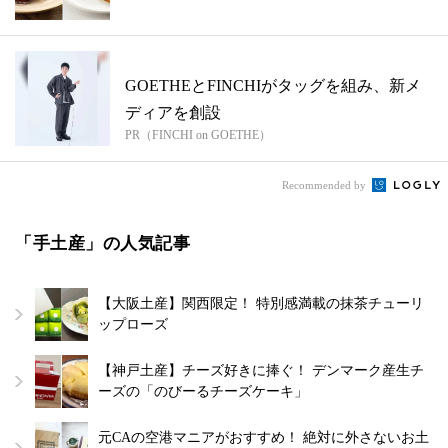
ーツ...
GOETHEとFINCHIがタッグを組み、新メ
ディアを創設
PR（FINCHI on GOETHE）
Recommended by
「手土産」の人気記事
【大阪土産】関西限定！ 特別感満載の抹茶チューリ
ップローズ
【神戸土産】チーズ好きに捧ぐ！ デンマーク産生チ
ーズの「のびーるチーズケーキ」
元CAの空港マニアがおすすめ！ 絶対に外さないお土