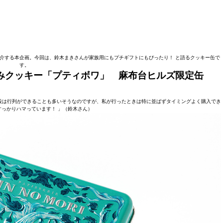
ものを紹介する本企画。今回は、鈴木まきさんが家族用にもプチギフトにもぴったり！ と語るクッキー缶で
す。
森の恵みクッキー「プティボワ」 麻布台ヒルズ限定缶
段は行列ができることも多いそうなのですが、私が行ったときは特に並ばずタイミングよく購入でき
すっかりハマっています！ 」（鈴木さん）