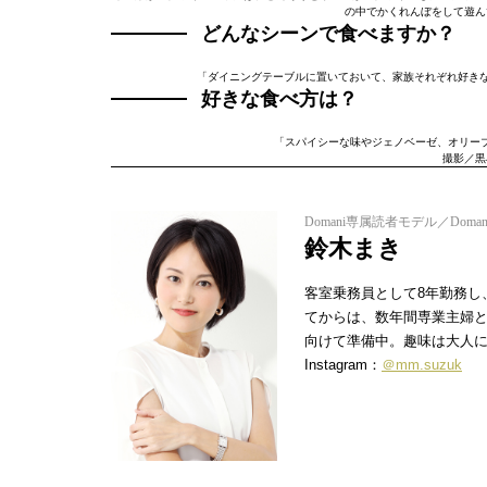
の中でかくれんぼをして遊ん
どんなシーンで食べますか？
「ダイニングテーブルに置いておいて、家族それぞれ好きな
好きな食べ方は？
「スパイシーな味やジェノベーゼ、オリー
撮影／黒
Domani専属読者モデル／Doman
鈴木まき
客室乗務員として8年勤務し
てからは、数年間専業主婦
向けて準備中。趣味は大人
Instagram：
＠mm.suzuk