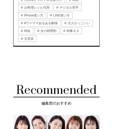
お料理レシピ代用
デジタル苦手
iPhone使い方
LINE使い方
#ワーママあるある劇場
大人かっこいい
時短
女の時間割
時事ネタ
文房具
Recommended
編集部のおすすめ