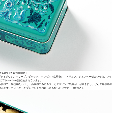
￥1,890（各日数量限定）
する「プティボワ」。オリーブ、ピッツァ、ポワヴル（生胡椒）、トリュフ、ジェノベーゼといった、ワイ
のフレーバーが詰め込まれています。
ル仕様で、特別感たっぷり。高級感のあるカラーとデザインに気分が上がりますし、どんぐりや木の
弾みます。ちょっとしたプレゼントやお返しにもぴったりです」（鈴木さん）