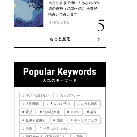
当たりすぎて怖い！あなたの今
週の運勢（2/23〜3/1）を数秘
術占いで占います
FORTUNE
もっと見る
人気のキーワード
今さら聞けない
大人のマナー
人間関係
大人の女子力
おうち時間
育児
仕事効率化
100均
趣味
仕事も家庭も
夫婦
キャリアアップ
診断
仕事もおしゃれも
川口ゆかりの丁寧な暮らし
韓国