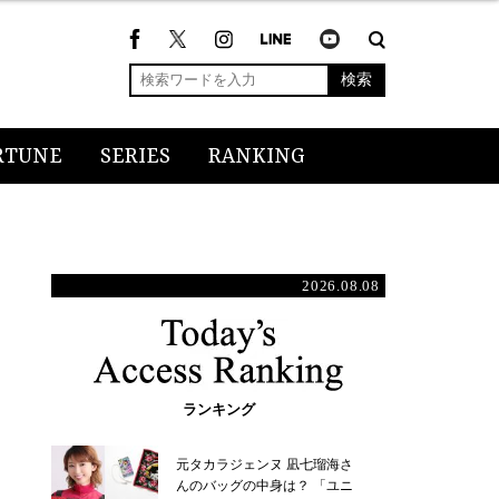
検索
RTUNE
SERIES
RANKING
2026.08.08
ランキング
元タカラジェンヌ 凪七瑠海さ
んのバッグの中身は？ 「ユニ