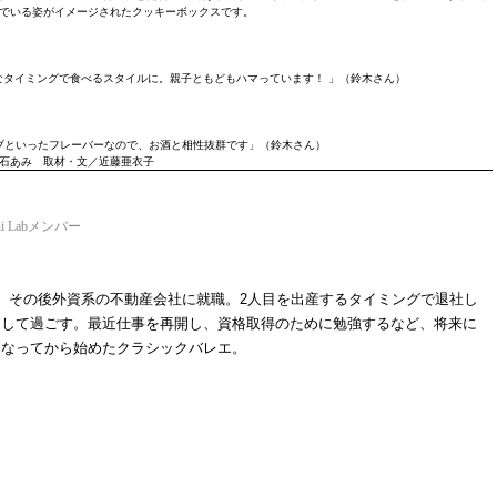
でいる姿がイメージされたクッキーボックスです。
タイミングで食べるスタイルに。親子ともどもハマっています！ 」（鈴木さん）
ブといったフレーバーなので、お酒と相性抜群です」（鈴木さん）
石あみ 取材・文／近藤亜衣子
i Labメンバー
、その後外資系の不動産会社に就職。2人目を出産するタイミングで退社し
として過ごす。最近仕事を再開し、資格取得のために勉強するなど、将来に
になってから始めたクラシックバレエ。