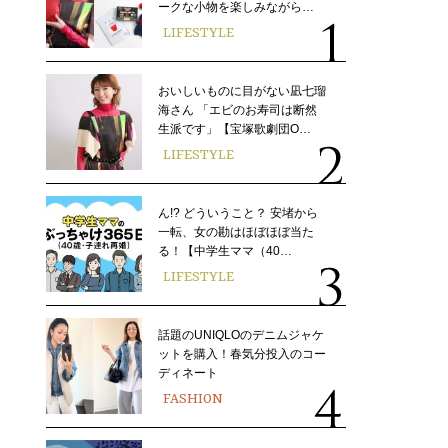
ークな小物を楽しみながら…
LIFESTYLE
おいしいものに目がない凪七瑠
海さん 「エビのお寿司は断然
生派です」【宝塚歌劇団O…
LIFESTYLE
ん!? どういうこと？ 安堵から
一転、女の勘はほぼほぼ当た
る！【中学生ママ（40…
LIFESTYLE
話題のUNIQLOのデニムジャケ
ットを購入！春気分投入のコー
ディネート
FASHION