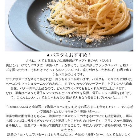
▲パスタもおすすめ！
さらに、とても簡単なのに高級感がアップするのが、パスタ！
実はこれ、ゆでたパスタに「海藻バター」を和えて、ほんの少しブラックペッパーと粉チー
ズを振っただけ。それだけでとってもおいしいんです。盛り付けもこだわれば、お店で出て
くるパスタのようです。
サラダやスープを添えてあげれば、おうちカフェが叶います。パスタも、カリカリに焼いた
ベーコンやマッシュルームなどのきのこ、えびやいかなどのシーフード、とアレンジも自由
自在。バターの味が上品なので、どんなアレンジでもおしゃれな味に仕上がります。
なお、筆者はパスタも電子レンジで作るというズボラを発揮。電子レンジに調理をお任せし
て、こんなにおいしくておしゃれなひと皿ができるなら毎日これでいいかも……！？
＊
「TruffleBAKERYと成城石井で海藻バターのおいしさをお客さまにお伝えしたい」、そんな想
いで開発されたという今回の「海藻バター」。
海藻や塩の配合量はもちろん、海藻のサイズやカットの大きさについても試行錯誤し、風味
も感じつつ口に残りすぎないサイズを追求したこだわりのバターです。フランスから海藻の
みを輸入し、国産バターを使って国内加工することで、手に入れやすい価格が実現している
のだとか。
話題の「白トリュフバター」はもちろんのこと、今回の「海藻バター」もとてもおいしく