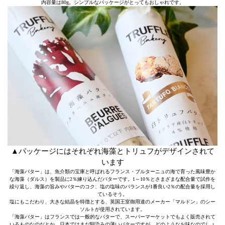
内容量は80g。シンプルなパッケージがとってもおしゃれです。
▲パッケージにはそれぞれ海藻とトリュフがデザインされて
います
「海藻バター」は、魚介類の宝庫と呼ばれるフランス・ブルターニュの海で育った風味豊か
な海藻（ダルス）を製品に2％練り込んだバターです。1～10％とさまざまな配合量で試作を
繰り返し、海藻の旨みやバターのコク、塩の塩味のバランスが1番良い2％の配合量を採用し
ているそう。
塩にもこだわり、大きな結晶を特徴とする、英国王室御用達のメーカー「マルドン」のシー
ソルトが使用されています。
「海藻バター」はフランスでは一般的なバターで、スーパーマーケットでもよく販売されて
いるものなのだとか。日本ではまだ馴染みの薄いバターですが、どのようなお味なのでしょ