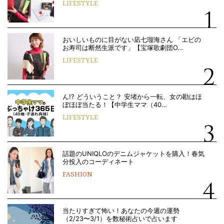
LIFESTYLE
おいしいものに目がない凪七瑠海さん 「エビの
お寿司は断然生派です」【宝塚歌劇団O…
LIFESTYLE
ん!? どういうこと？ 安堵から一転、女の勘はほ
ぼほぼ当たる！【中学生ママ（40…
LIFESTYLE
話題のUNIQLOのデニムジャケットを購入！春気
分投入のコーディネート
FASHION
当たりすぎて怖い！あなたの今週の運勢
（2/23〜3/1）を数秘術占いで占います