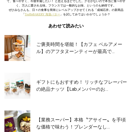
て、食べやすく、今後常備したい！ と思えるほどでした。クセがないので本当に食べやす
く、万人に愛される味。フランスでは一般的なお味、というのも納得です。
ぜひみなさんも、日々の食事を簡単にレベルアップさせてくれる「成城石井」の新商品
「
TruffleBAKERY 海藻バター
」を試してみてはいかがでしょうか？
あわせて読みたい
ご褒美時間を堪能！【カフェ ベルアメー
ル】のアフタヌーンティーが最高で…
ギフトにもおすすめ！ リッチなフレーバー
の絶品ナッツ【Labメンバーのお…
【業務スーパー】本格〝アサイー〟を手頃
な価格で味わう！ブレンダーなし…