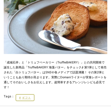
「成城石井」と「トリュフベーカリー（TruffleBAKERY）」との共同開発で
誕生した新商品「TruffleBAKERY 海藻バター」をチェック♪ 第1弾として発売
された「白トリュフバター」はSNSや各メディアで話題沸騰！ その第2弾と
いうこともあり期待が高まります。実際にDomaniライターが実食レポートを
通してそのおいしさをお伝えします。超簡単すぎるアレンジレシピも必見で
す！
Tags：
ギフト