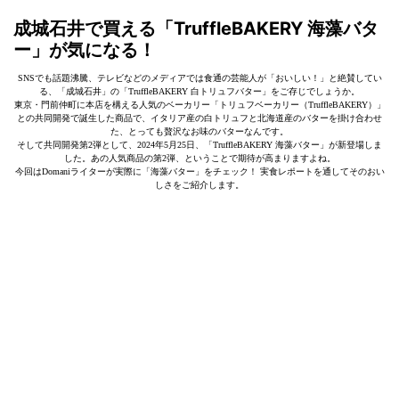
成城石井で買える「TruffleBAKERY 海藻バタ
ー」が気になる！
SNSでも話題沸騰、テレビなどのメディアでは食通の芸能人が「おいしい！」と絶賛してい
る、「成城石井」の「TruffleBAKERY 白トリュフバター」をご存じでしょうか。
東京・門前仲町に本店を構える人気のベーカリー「トリュフベーカリー（TruffleBAKERY）」
との共同開発で誕生した商品で、イタリア産の白トリュフと北海道産のバターを掛け合わせ
た、とっても贅沢なお味のバターなんです。
そして共同開発第2弾として、2024年5月25日、「TruffleBAKERY 海藻バター」が新登場しま
した。あの人気商品の第2弾、ということで期待が高まりますよね。
今回はDomaniライターが実際に「海藻バター」をチェック！ 実食レポートを通してそのおい
しさをご紹介します。