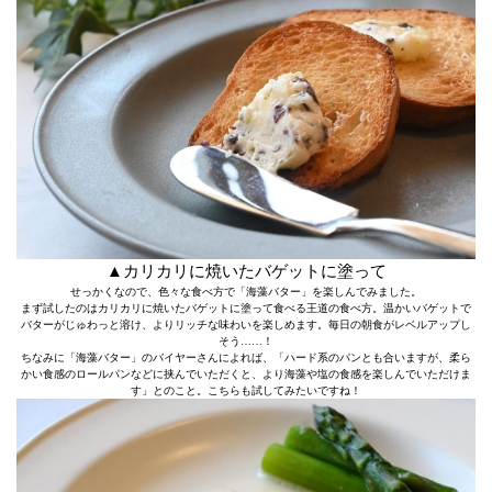
▲カリカリに焼いたバゲットに塗って
せっかくなので、色々な食べ方で「海藻バター」を楽しんでみました。
まず試したのはカリカリに焼いたバゲットに塗って食べる王道の食べ方。温かいバゲットで
バターがじゅわっと溶け、よりリッチな味わいを楽しめます。毎日の朝食がレベルアップし
そう……！
ちなみに「海藻バター」のバイヤーさんによれば、「ハード系のパンとも合いますが、柔ら
かい食感のロールパンなどに挟んでいただくと、より海藻や塩の食感を楽しんでいただけま
す」とのこと。こちらも試してみたいですね！