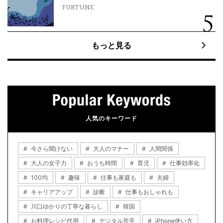
FORTUNE
もっと見る
人気のキーワード
今さら聞けない
大人のマナー
人間関係
大人の女子力
おうち時間
育児
仕事効率化
100均
趣味
仕事も家庭も
夫婦
キャリアアップ
診断
仕事もおしゃれも
川口ゆかりの丁寧な暮らし
韓国
お料理レシピ代用
デジタル苦手
iPhone使い方