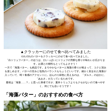
▲クラッカーにのせて食べ比べてみました
それぞれのバターをクラッカーにのせて食べ比べてみました。
「白トリュフバター」のほうは、口いっぱいにトリュフの芳醇な香りや味わいが広がりま
す。お酒との相性もとってもよさそう！
一方で「海藻バター」も絶品です。まろやかなバターと海藻の香りが相まって、コクと深み
を楽しめます。バターの甘みと塩気のバランスもちょうどいいです。細かく刻まれた海藻が
入っていて、時々食感のアクセントに。ほんのり緑色に見えるのは、「ダルス」のほかに、
「あおさ」が入っているためです。
最初は「海藻……？」と思った筆者ですが、案外トリュフよりもクセがないので食べやす
く、何にでも合いそうです！
「海藻バター」のおすすめの食べ方