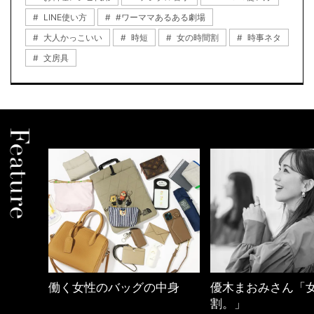
LINE使い方
#ワーママあるある劇場
大人かっこいい
時短
女の時間割
時事ネタ
文房具
働く女性のバッグの中身
優木まおみさん「
割。」