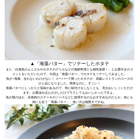
▲「海藻バター」でソテーしたホタテ
また「白身魚のムニエルやホタテのグリルなどの海鮮料理とも相性抜群！」とお墨付きのコ
メントをいただいたので、今回は「海藻バター」でホタテをソテーしてみました。
魚介×海藻、合わないわけがない！ スーパーで買ったホタテが、高級レストランのコースの
ひと品になりました。簡単なのに、すごい！
海藻バターにしっかりと塩味があるので、特に味付けをしなくとも、充分おいしくいただけ
ます。お醤油をほんの少しだけプラスしてもおいしかったですよ。
魚介類のほか、赤身肉のステーキのソースなどに使用するのもおすすめなのだとか。魚にも
肉にも合う「海藻バター」、使い方は無限大ですね。