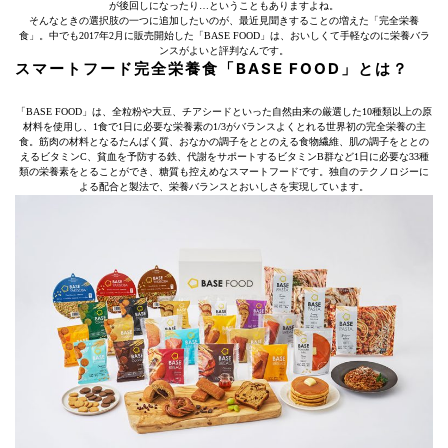
が後回しになったり…ということもありますよね。
そんなときの選択肢の一つに追加したいのが、最近見聞きすることの増えた「完全栄養
食」。中でも2017年2月に販売開始した「BASE FOOD」は、おいしくて手軽なのに栄養バラ
ンスがよいと評判なんです。
スマートフード完全栄養食「BASE FOOD」とは？
「BASE FOOD」は、全粒粉や大豆、チアシードといった自然由来の厳選した10種類以上の原
材料を使用し、1食で1日に必要な栄養素の1/3がバランスよくとれる世界初の完全栄養の主
食。筋肉の材料となるたんぱく質、おなかの調子をととのえる食物繊維、肌の調子をととの
えるビタミンC、貧血を予防する鉄、代謝をサポートするビタミンB群など1日に必要な33種
類の栄養素をとることができ、糖質も控えめなスマートフードです。独自のテクノロジーに
よる配合と製法で、栄養バランスとおいしさを実現しています。