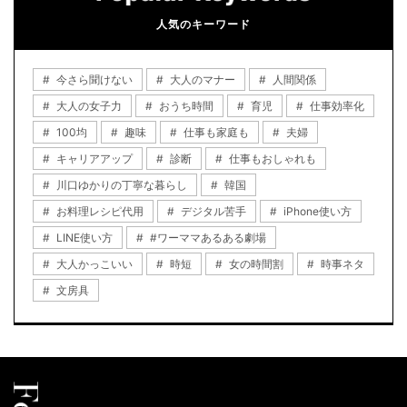
人気のキーワード
今さら聞けない
大人のマナー
人間関係
大人の女子力
おうち時間
育児
仕事効率化
100均
趣味
仕事も家庭も
夫婦
キャリアアップ
診断
仕事もおしゃれも
川口ゆかりの丁寧な暮らし
韓国
お料理レシピ代用
デジタル苦手
iPhone使い方
LINE使い方
#ワーママあるある劇場
大人かっこいい
時短
女の時間割
時事ネタ
文房具