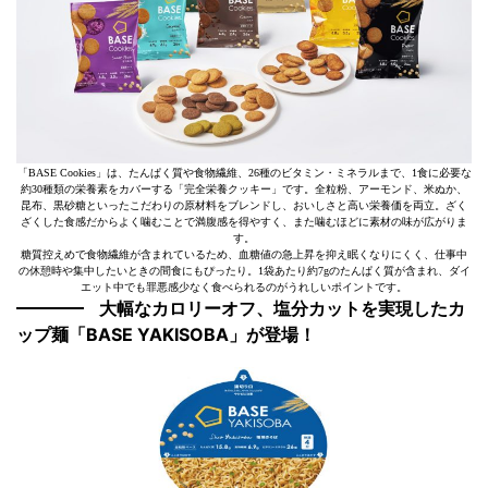
「BASE Cookies」は、たんぱく質や食物繊維、26種のビタミン・ミネラルまで、1食に必要な
約30種類の栄養素をカバーする「完全栄養クッキー」です。全粒粉、アーモンド、米ぬか、
昆布、黒砂糖といったこだわりの原材料をブレンドし、おいしさと高い栄養価を両立。ざく
ざくした食感だからよく噛むことで満腹感を得やすく、また噛むほどに素材の味が広がりま
す。
糖質控えめで食物繊維が含まれているため、血糖値の急上昇を抑え眠くなりにくく、仕事中
の休憩時や集中したいときの間食にもぴったり。1袋あたり約7gのたんぱく質が含まれ、ダイ
エット中でも罪悪感少なく食べられるのがうれしいポイントです。
大幅なカロリーオフ、塩分カットを実現したカ
ップ麺「BASE YAKISOBA」が登場！