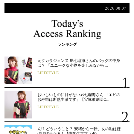
2026.08.07
ランキング
元タカラジェンヌ 凪七瑠海さんのバッグの中身
は？ 「ユニークな小物を楽しみながら…
LIFESTYLE
おいしいものに目がない凪七瑠海さん 「エビの
お寿司は断然生派です」【宝塚歌劇団O…
LIFESTYLE
ん!? どういうこと？ 安堵から一転、女の勘はほ
ぼほぼ当たる！【中学生ママ（40…