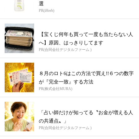
選
PR(iHerb)
【宝くじ何年も買って一度も当たらない人
へ】原因、はっきりしてます
PR(合同会社デジタルファーム )
８月のロト6はこの方法で買え!!６つの数字
が『完全一致』する方法
PR(株式会社MURA)
「占い師だけが知ってる〝お金が増える人
の共通点〟」
PR(合同会社デジタルファーム )