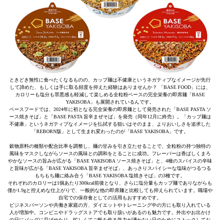
ときどき無性に食べたくなるものの、カップ麺は不健康というネガティブなイメージが先行
して諦めた、もしくは手に取る頻度を抑えた経験はありませんか？ 「BASE FOOD」には、
カロリーも塩分も罪悪感も軽減して楽しめる全粒粉ベースの完全栄養の即席麺「BASE
YAKISOBA」も展開されているんです。
ベースフードでは、2024年に初となる完全栄養の即席麺として発売された「BASE PASTA ソ
ース焼きそば」と「BASE PASTA 旨辛まぜそば」を発売（同年12月に終売）。「カップ麺は
不健康」というネガティブなイメージを払拭する狙いはそのまま、よりおいしさを追求した
「REBORN版」として生まれ変わったのが「BASE YAKISOBA」です。
穀物原料の種類や配合比率を調整し、麺の甘みを引き立たせることで、全粒粉の持つ独特の
風味をマスクしながらソースの風味との調和をとることに成功。フレーバーは香ばしくまろ
やかなソースの旨みが広がる「BASE YAKISOBA ソース焼きそば」と、4種のスパイスの辛味
と旨味が広がる「BASE YAKISOBA 旨辛まぜそば」、あっさりスパイシーな塩味がつるつる
もちもち麺に絡み合う「BASE YAKISOBA 塩焼きそば」の3種です。
それぞれのカロリーは1個あたり300kcal前後となり、さらに塩分量もカップ麺でありながらも
僅か1.9gと控えめな仕上がりで、一般的な他の即席麺と比較しても抑えられています。職場や
自宅での保存食としての活用もおすすめです。
ビジネスパーソンや共働き家庭の方、ダイエットやトレーニング中の方にも取り入れている
人が増加中。コンビニやドラッグストアでも取り扱いがあるのも魅力です。外出やお出かけ
の日にバッグに忍ばせたり、忙しくてご飯を作る気力が湧かない日のためにストックしてお