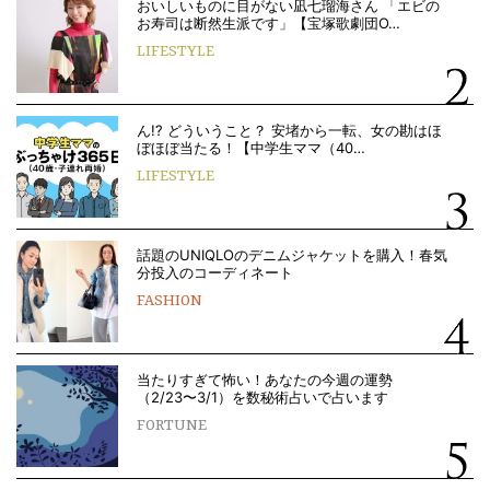
おいしいものに目がない凪七瑠海さん 「エビの
お寿司は断然生派です」【宝塚歌劇団O…
LIFESTYLE
ん!? どういうこと？ 安堵から一転、女の勘はほ
ぼほぼ当たる！【中学生ママ（40…
LIFESTYLE
話題のUNIQLOのデニムジャケットを購入！春気
分投入のコーディネート
FASHION
当たりすぎて怖い！あなたの今週の運勢
（2/23〜3/1）を数秘術占いで占います
FORTUNE