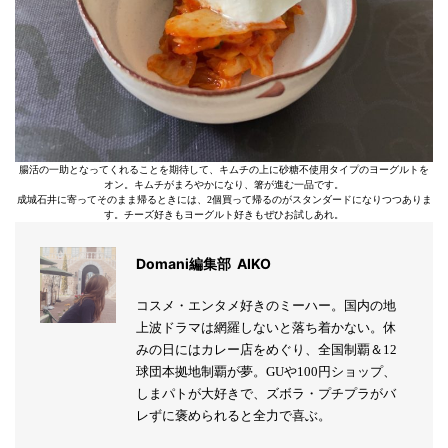
腸活の一助となってくれることを期待して、キムチの上に砂糖不使用タイプのヨーグルトを
オン。キムチがまろやかになり、箸が進む一品です。
成城石井に寄ってそのまま帰るときには、2個買って帰るのがスタンダードになりつつありま
す。チーズ好きもヨーグルト好きもぜひお試しあれ。
Domani編集部 AIKO
コスメ・エンタメ好きのミーハー。国内の地
上波ドラマは網羅しないと落ち着かない。休
みの日にはカレー店をめぐり、全国制覇＆12
球団本拠地制覇が夢。GUや100円ショップ、
しまパトが大好きで、ズボラ・プチプラがバ
レずに褒められると全力で喜ぶ。