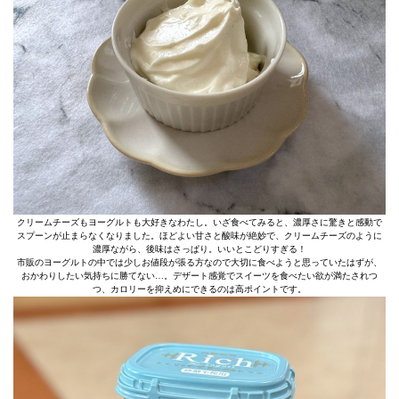
クリームチーズもヨーグルトも大好きなわたし。いざ食べてみると、濃厚さに驚きと感動で
スプーンが止まらなくなりました。ほどよい甘さと酸味が絶妙で、クリームチーズのように
濃厚ながら、後味はさっぱり。いいとこどりすぎる！
市販のヨーグルトの中では少しお値段が張る方なので大切に食べようと思っていたはずが、
おかわりしたい気持ちに勝てない…。デザート感覚でスイーツを食べたい欲が満たされつ
つ、カロリーを抑えめにできるのは高ポイントです。