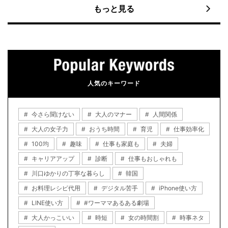
もっと見る
人気のキーワード
今さら聞けない
大人のマナー
人間関係
大人の女子力
おうち時間
育児
仕事効率化
100均
趣味
仕事も家庭も
夫婦
キャリアアップ
診断
仕事もおしゃれも
川口ゆかりの丁寧な暮らし
韓国
お料理レシピ代用
デジタル苦手
iPhone使い方
LINE使い方
#ワーママあるある劇場
大人かっこいい
時短
女の時間割
時事ネタ