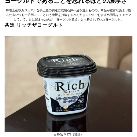
ヨーグルトであることを忘れるほどの濃厚さ
帰省土産やカジュアルな手土産の調達に成城石井へ足を運ぶものの、商品が豊富なあまり悩
んだ末いつも一辺倒に…。という状況を打破するべくたまにSNSでおすすめ商品をチェック
していて、目に留まったのが「ヨーグルト超え」とも称されていたヨーグルト。
共進 リッチザヨーグルト
▲400g ￥379（税抜）