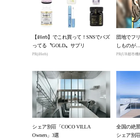
【iHerb】でこれ買って！SNSでバズ
団地でフ
ってる〝GOLD〟サプリ
しものが
PR(iHerb)
PR(UR都市機
シェア別荘「COCO VILLA
全国の絶
Owners」3選
シェア別