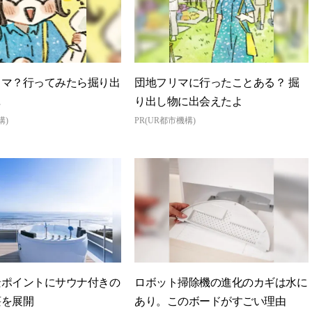
リマ？行ってみたら掘り出
団地フリマに行ったことある？ 掘
…
り出し物に出会えたよ
構)
PR(UR都市機構)
景ポイントにサウナ付きの
ロボット掃除機の進化のカギは水に
荘を展開
あり。このボードがすごい理由