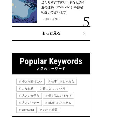
当たりすぎて怖い！あなたの今
週の運勢（2/23〜3/1）を数秘
術占いで占います
FORTUNE
もっと見る
人気のキーワード
今さら聞けない
仕事もおしゃれも
こなれ感
着こなしマンネリ
大人の女子力
働く私にごほうび
大人のマナー
ほめられアイテム
Domanist
おうち時間