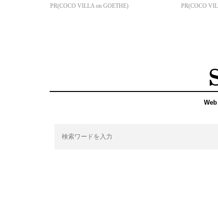
PR(COCO VILLA on GOETHE)
PR(COCO VIL
Web