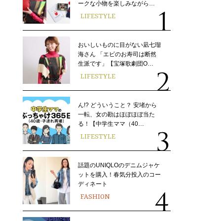
ークな小物を楽しみながら…
LIFESTYLE
おいしいものに目がない凪七瑠
海さん 「エビのお寿司は断然
生派です」【宝塚歌劇団O…
LIFESTYLE
ん!? どういうこと？ 安堵から
一転、女の勘はほぼほぼ当た
る！【中学生ママ（40…
LIFESTYLE
話題のUNIQLOのデニムジャケ
ットを購入！春気分投入のコー
ディネート
FASHION