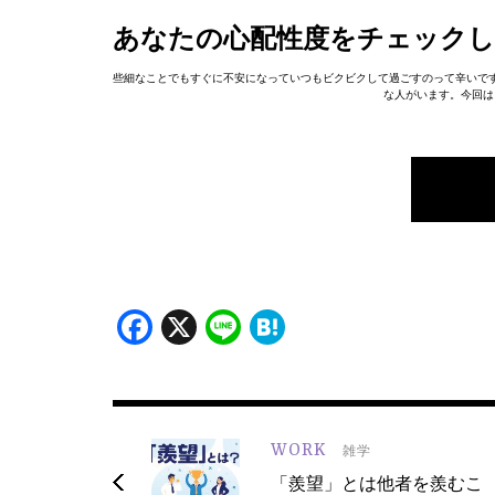
あなたの心配性度をチェック
些細なことでもすぐに不安になっていつもビクビクして過ごすのって辛いで
な人がいます。今回は
Facebook
X
Line
Hatena
WORK
雑学
「羨望」とは他者を羨むこ