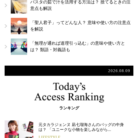
パスタの茹で汁を活用する方法は？ 捨てるときの注
意点も解説
「聖人君子」ってどんな人？ 意味や使い方の注意点
を解説
「無理が通れば道理引っ込む」の意味や使い方と
は？ 類語・対義語も
2026.08.09
ランキング
元タカラジェンヌ 凪七瑠海さんのバッグの中身
は？ 「ユニークな小物を楽しみながら…
LIFESTYLE