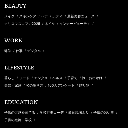
BEAUTY
メイク
スキンケア
ヘア
ボディ
最新美容ニュース
/
/
/
/
/
クリスマスコフレ2025
ネイル
インナービューティ
/
/
/
WORK
雑学
仕事
デジタル
/
/
/
LIFESTYLE
暮らし
フード
エンタメ
ヘルス
子育て
旅・お出かけ
/
/
/
/
/
/
夫婦・家族
私の生き方
100人アンケート
贈り物
/
/
/
/
EDUCATION
子供の五感を育てる
学校行事コーデ
教育現場より
子供の習い事
/
/
/
/
子供の進路・学校
/