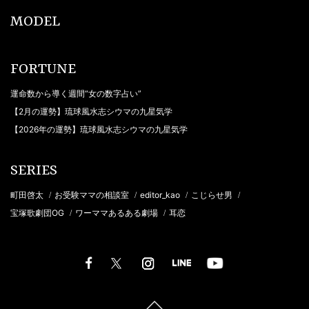
MODEL
FORTUNE
運命数から導く週間“女の数字占い”
【2月の運勢】琉球風水志シウマの九星気学
【2026年の運勢】琉球風水志シウマの九星気学
SERIES
町田啓太
お受験ママの相談室
editor_kao
こじらせ男
/
/
/
/
宝塚歌劇団OG
ワーママあるある劇場
耳恋
/
/