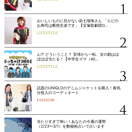
おいしいものに目がない凪七瑠海さん 「エビの
お寿司は断然生派です」【宝塚歌劇団O…
LIFESTYLE
ん!? どういうこと？ 安堵から一転、女の勘はほ
ぼほぼ当たる！【中学生ママ（40…
LIFESTYLE
話題のUNIQLOのデニムジャケットを購入！春気
分投入のコーディネート
FASHION
当たりすぎて怖い！あなたの今週の運勢
（2/23〜3/1）を数秘術占いで占います