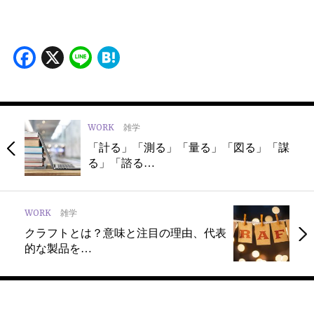
Facebook
X
Line
Hatena
WORK
雑学
「計る」「測る」「量る」「図る」「謀
る」「諮る…
WORK
雑学
クラフトとは？意味と注目の理由、代表
的な製品を…