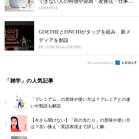
できない人の特徴や原因・改善法・仕事が
LIFESTYLE
で...
GOETHEとFINCHIがタッグを組み、新メ
ディアを創設
PR（FINCHI on GOETHE）
Recommended by
「雑学」の人気記事
「プレミアム」の意味や使い方は？プレミアとの違
いや類語も解説
【今さら聞けない】「目の当たり」の意味や使い方
は？言い換え・英語表現まで詳しく解…