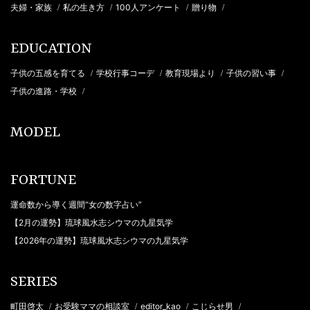
夫婦・家族
私の生き方
100人アンケート
贈り物
/
/
/
/
EDUCATION
子供の五感を育てる
学校行事コーデ
教育現場より
子供の習い事
/
/
/
/
子供の進路・学校
/
MODEL
FORTUNE
運命数から導く週間“女の数字占い”
【2月の運勢】琉球風水志シウマの九星気学
【2026年の運勢】琉球風水志シウマの九星気学
SERIES
町田啓太
お受験ママの相談室
editor_kao
こじらせ男
/
/
/
/