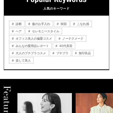
人気のキーワード
診断
服のお手入れ
韓国
こなれ感
ヘア
セレモニースタイル
オフィス美人の偏愛コスメ
ノーテクメーク
みんなの愛用品レポート
40代美容
大人のプチプラコスメ
プチプラ
無印良品
楽して美人