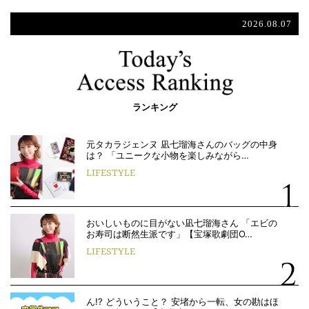
2026.08.07
ランキング
元タカラジェンヌ 凪七瑠海さんのバッグの中身
は？ 「ユニークな小物を楽しみながら…
LIFESTYLE
おいしいものに目がない凪七瑠海さん 「エビの
お寿司は断然生派です」【宝塚歌劇団O…
LIFESTYLE
ん!? どういうこと？ 安堵から一転、女の勘はほ