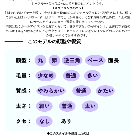
シースルーバングは2wayにできるのもポイントです。
《スタイリングのコツ》
顔まわりのレイヤーを残し、全体を36〜40mmの太めのカールアイロンで内巻きにする。残し
ておいた顔まわりのレイヤーはリバースでしっかり巻く。くびれ感を出すために、耳上の髪
にカールアイロンのカーブ部分を押し当ててクセづけ。
前髪は軽くカールアイロンをとおすくらいで、巻きすぎないのがポイント。全体にツヤ感の
出るオイルをつけるとキレイな仕上がりに。カールアイロンはクレイツレピのスクエアバー
が使いやすくておすすめです。
このモデルの顔型や髪質
◆このスタイルを担当したのは