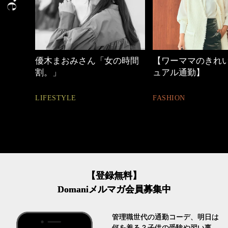
中身
優木まおみさん「女の時間
【ワーママのきれ
割。」
ュアル通勤】
LIFESTYLE
FASHION
【登録無料】
Domaniメルマガ会員募集中
管理職世代の通勤コーデ、明日は
何を着る？子供の受験や習い事、