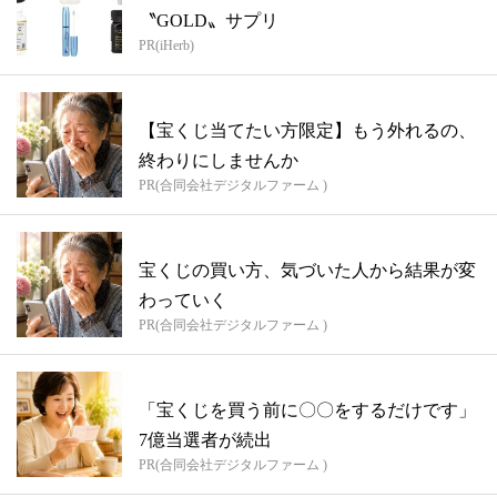
〝GOLD〟サプリ
PR(iHerb)
【宝くじ当てたい方限定】もう外れるの、
終わりにしませんか
PR(合同会社デジタルファーム )
宝くじの買い方、気づいた人から結果が変
わっていく
PR(合同会社デジタルファーム )
「宝くじを買う前に〇〇をするだけです」
7億当選者が続出
PR(合同会社デジタルファーム )