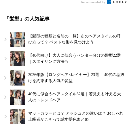
Recommended by
「髪型」の人気記事
【髪型の種類と名前の一覧】あのヘアスタイルの呼
び方って？ ベストな形を見つけよう
【40代向け】大人に似合うセンター分けの髪型22選
｜スタイリング方法も
2026年版【ロングヘア×レイヤー】23選！ 40代の垢抜
けを約束する人気の髪型
40代に似合うヘアスタイル32選｜若見えも叶える大
人のトレンドヘア
マットカラーとは？ アッシュとの違いは？ おしゃれ
上級者がこぞって試す髪色まとめ