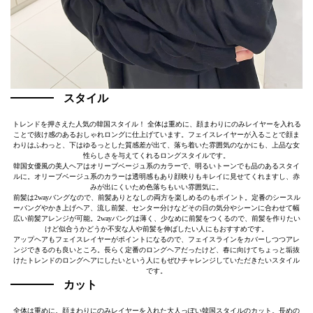
スタイル
トレンドを押さえた人気の韓国スタイル！ 全体は重めに、顔まわりにのみレイヤーを入れる
ことで抜け感のあるおしゃれロングに仕上げています。フェイスレイヤーが入ることで顔ま
わりはふわっと、下はゆるっとした質感差が出て、落ち着いた雰囲気のなかにも、上品な女
性らしさを与えてくれるロングスタイルです。
韓国女優風の美人ヘアはオリーブベージュ系のカラーで、明るいトーンでも品のあるスタイ
ルに。オリーブベージュ系のカラーは透明感もあり顔映りもキレイに見せてくれますし、赤
みが出にくいため色落ちもいい雰囲気に。
前髪は2wayバングなので、前髪ありとなしの両方を楽しめるのもポイント。定番のシースル
ーバングやかき上げヘア、流し前髪、センター分けなどその日の気分やシーンに合わせて幅
広い前髪アレンジが可能。2wayバングは薄く、少なめに前髪をつくるので、前髪を作りたい
けど似合うかどうか不安な人や前髪を伸ばしたい人にもおすすめです。
アップヘアもフェイスレイヤーがポイントになるので、フェイスラインをカバーしつつアレ
ンジできるのも良いところ。長らく定番のロングヘアだったけど、春に向けてちょっと垢抜
けたトレンドのロングヘアにしたいという人にもぜひチャレンジしていただきたいスタイル
です。
カット
全体は重めに。顔まわりにのみレイヤーを入れた大人っぽい韓国スタイルのカット。長めの