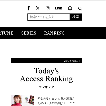
検索
RTUNE
SERIES
RANKING
2026.08.08
ランキング
元タカラジェンヌ 凪七瑠海さ
んのバッグの中身は？ 「ユニ