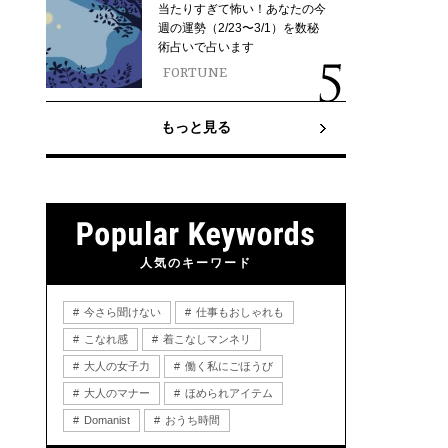
当たりすぎて怖い！あなたの今
週の運勢（2/23〜3/1）を数秘
術占いで占います
FORTUNE
もっと見る
人気のキーワード
今さら聞けない
仕事もおしゃれも
こなれ感
着こなしマンネリ
大人の女子力
働く私にごほうび
大人のマナー
ほめられアイテム
Domanist
おうち時間