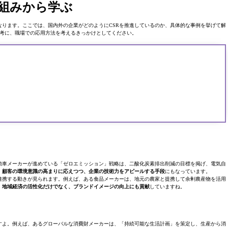
り組みから学ぶ
なります。ここでは、国内外の企業がどのようにCSRを推進しているのか、具体的な事例を挙げて解
考に、職場での応用方法を考えるきっかけとしてください。
動車メーカーが進めている「ゼロエミッション」戦略は、二酸化炭素排出削減の目標を掲げ、電気自
、
顧客の環境意識の高まりに応えつつ、企業の技術力をアピールする手段
にもなっています。
連携する動きが見られます。例えば、ある食品メーカーは、地元の農家と提携して余剰農産物を活用
、
地域経済の活性化だけでなく、ブランドイメージの向上にも貢献
していますね。
すよ。例えば、あるグローバルな消費財メーカーは、「持続可能な生活計画」を策定し、生産から消