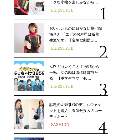
ークな小物を楽しみながら…
LIFESTYLE
おいしいものに目がない凪七瑠
海さん 「エビのお寿司は断然
生派です」【宝塚歌劇団O…
LIFESTYLE
ん!? どういうこと？ 安堵から
一転、女の勘はほぼほぼ当た
る！【中学生ママ（40…
LIFESTYLE
話題のUNIQLOのデニムジャケ
ットを購入！春気分投入のコー
ディネート
FASHION