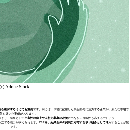
(c) Adobe Stock
性を確保するうえでも重要
です。例えば、環境に配慮した製品開発に注力する企業が、新たな市場で
盤を築いた事例があります。
強まり、結果として
生産性の向上や人材定着率の改善
につながる可能性も高まるでしょう。
を立てる能力が求められます。
CSRを、組織全体の発展に寄与する取り組みとして活用
することが鍵
です。