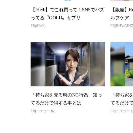
【iHerb】でこれ買って！SNSでバズ
【銀座】R
ってる〝GOLD〟サプリ
ルフケア
PR(iHerb)
PR(ReFa GINZ
「持ち家を売る時のNG行為」知っ
「持ち家を
てるだけで得する事とは
てるだけ
PR(イエウール)
PR(イエウール