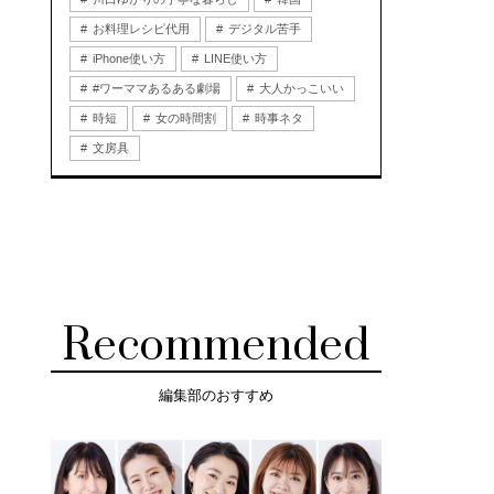
お料理レシピ代用
デジタル苦手
iPhone使い方
LINE使い方
#ワーママあるある劇場
大人かっこいい
時短
女の時間割
時事ネタ
文房具
Recommended
編集部のおすすめ