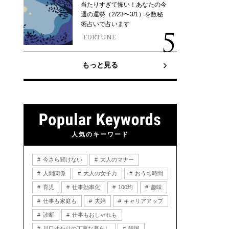
当たりすぎて怖い！あなたの今
週の運勢（2/23〜3/1）を数秘
術占いで占います
FORTUNE
もっと見る
人気のキーワード
今さら聞けない
大人のマナー
人間関係
大人の女子力
おうち時間
育児
仕事効率化
100均
趣味
仕事も家庭も
夫婦
キャリアアップ
診断
仕事もおしゃれも
川口ゆかりの丁寧な暮らし
韓国