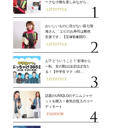
ークな小物を楽しみながら…
LIFESTYLE
おいしいものに目がない凪七瑠
海さん 「エビのお寿司は断然
生派です」【宝塚歌劇団O…
LIFESTYLE
ん!? どういうこと？ 安堵から
一転、女の勘はほぼほぼ当た
る！【中学生ママ（40…
LIFESTYLE
話題のUNIQLOのデニムジャケ
ットを購入！春気分投入のコー
ディネート
FASHION