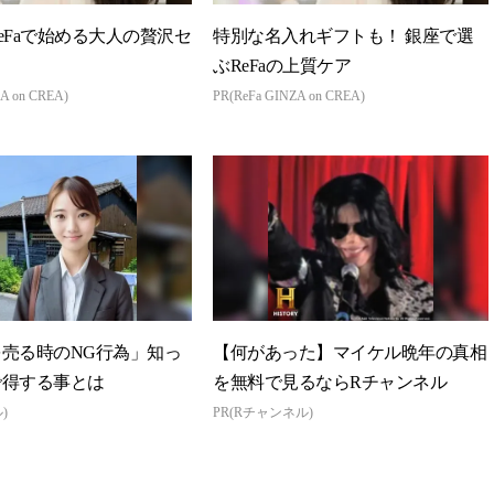
eFaで始める大人の贅沢セ
特別な名入れギフトも！ 銀座で選
ぶReFaの上質ケア
A on CREA)
PR(ReFa GINZA on CREA)
売る時のNG行為」知っ
【何があった】マイケル晩年の真相
で得する事とは
を無料で見るならRチャンネル
)
PR(Rチャンネル)