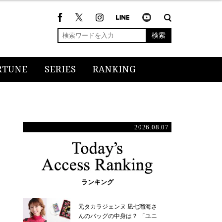
検索
RTUNE
SERIES
RANKING
2026.08.07
ランキング
元タカラジェンヌ 凪七瑠海さ
んのバッグの中身は？ 「ユニ