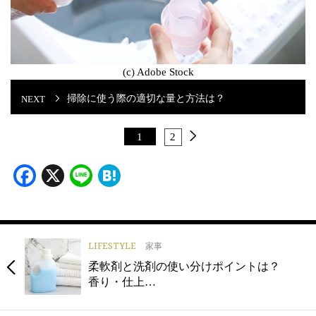
(c) Adobe Stock
掃除に使う際の適切な量と方法は？
1
2
Facebook
X
Line
Hatena
LIFESTYLE
家事
柔軟剤と洗剤の使い分けポイントは？
香り・仕上…