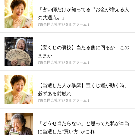
「占い師だけが知ってる〝お金が増える人
の共通点〟」
PR(合同会社デジタルファーム )
【宝くじの裏技】当たる側に回るか、この
ままか
PR(合同会社デジタルファーム )
【当選した人が暴露】宝くじ運が動く時、
必ずある前触れ
PR(合同会社デジタルファーム )
「どうせ当たらない」と思ってた私が本当
に当選した“買い方”がこれ