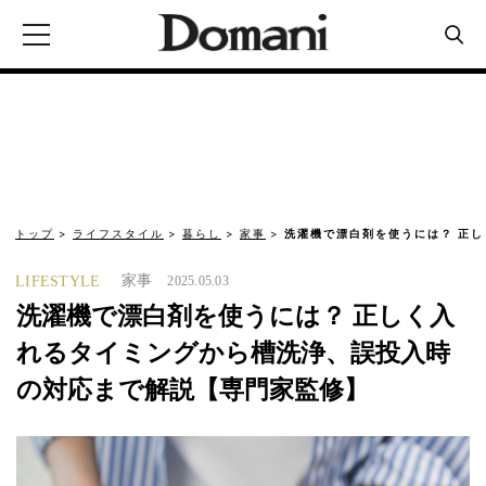
トップ
ライフスタイル
暮らし
家事
洗濯機で漂白剤を使うには？ 正
家事
LIFESTYLE
2025.05.03
洗濯機で漂白剤を使うには？ 正しく入
れるタイミングから槽洗浄、誤投入時
の対応まで解説【専門家監修】