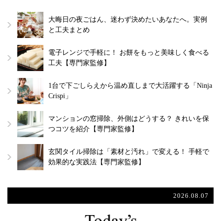
大晦日の夜ごはん、迷わず決めたいあなたへ。実例
と工夫まとめ
電子レンジで手軽に！ お餅をもっと美味しく食べる
工夫【専門家監修】
1台で下ごしらえから温め直しまで大活躍する「Ninja
Crispi」
マンションの窓掃除、外側はどうする？ きれいを保
つコツを紹介【専門家監修】
玄関タイル掃除は「素材と汚れ」で変える！ 手軽で
効果的な実践法【専門家監修】
2026.08.07