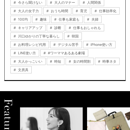
今さら聞けない
大人のマナー
人間関係
大人の女子力
おうち時間
育児
仕事効率化
100均
趣味
仕事も家庭も
夫婦
キャリアアップ
診断
仕事もおしゃれも
川口ゆかりの丁寧な暮らし
韓国
お料理レシピ代用
デジタル苦手
iPhone使い方
LINE使い方
#ワーママあるある劇場
大人かっこいい
時短
女の時間割
時事ネタ
文房具