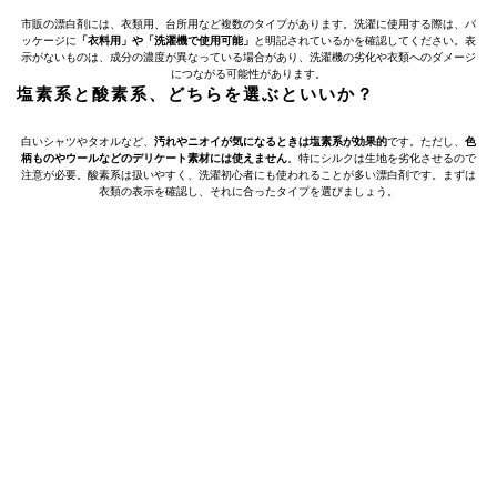
市販の漂白剤には、衣類用、台所用など複数のタイプがあります。洗濯に使用する際は、パ
ッケージに
「衣料用」や「洗濯機で使用可能」
と明記されているかを確認してください。表
示がないものは、成分の濃度が異なっている場合があり、洗濯機の劣化や衣類へのダメージ
につながる可能性があります。
塩素系と酸素系、どちらを選ぶといいか？
白いシャツやタオルなど、
汚れやニオイが気になるときは塩素系が効果的
です。ただし、
色
柄ものやウールなどのデリケート素材には使えません
。特にシルクは生地を劣化させるので
注意が必要。酸素系は扱いやすく、洗濯初心者にも使われることが多い漂白剤です。まずは
衣類の表示を確認し、それに合ったタイプを選びましょう。