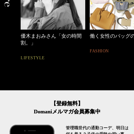
の時間
働く女性のバッグの中身
【ワーママのきれ
ュアル通勤】
FASHION
FASHION
【登録無料】
Domaniメルマガ会員募集中
管理職世代の通勤コーデ、明日は