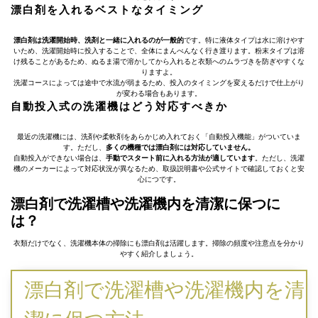
漂白剤を入れるベストなタイミング
漂白剤は洗濯開始時、洗剤と一緒に入れるのが一般的
です。特に液体タイプは水に溶けやす
いため、洗濯開始時に投入することで、全体にまんべんなく行き渡ります。粉末タイプは溶
け残ることがあるため、ぬるま湯で溶かしてから入れると衣類へのムラづきを防ぎやすくな
りますよ。
洗濯コースによっては途中で水流が弱まるため、投入のタイミングを変えるだけで仕上がり
が変わる場合もあります。
自動投入式の洗濯機はどう対応すべきか
最近の洗濯機には、洗剤や柔軟剤をあらかじめ入れておく「自動投入機能」がついていま
す。ただし、
多くの機種では漂白剤には対応していません。
自動投入ができない場合は、
手動でスタート前に入れる方法が適しています
。ただし、洗濯
機のメーカーによって対応状況が異なるため、取扱説明書や公式サイトで確認しておくと安
心につです。
漂白剤で洗濯槽や洗濯機内を清潔に保つに
は？
衣類だけでなく、洗濯機本体の掃除にも漂白剤は活躍します。掃除の頻度や注意点を分かり
やすく紹介しましょう。
漂白剤で洗濯槽や洗濯機内を清