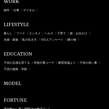
WORK
雑学
仕事
デジタル
/
/
/
LIFESTYLE
暮らし
フード
エンタメ
ヘルス
子育て
旅・お出かけ
/
/
/
/
/
/
夫婦・家族
私の生き方
100人アンケート
贈り物
/
/
/
/
EDUCATION
子供の五感を育てる
学校行事コーデ
教育現場より
子供の習い事
/
/
/
/
子供の進路・学校
/
MODEL
FORTUNE
運命数から導く週間“女の数字占い”