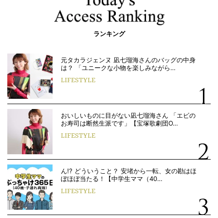
ランキング
元タカラジェンヌ 凪七瑠海さんのバッグの中身
は？ 「ユニークな小物を楽しみながら…
LIFESTYLE
おいしいものに目がない凪七瑠海さん 「エビの
お寿司は断然生派です」【宝塚歌劇団O…
LIFESTYLE
ん!? どういうこと？ 安堵から一転、女の勘はほ
ぼほぼ当たる！【中学生ママ（40…
LIFESTYLE