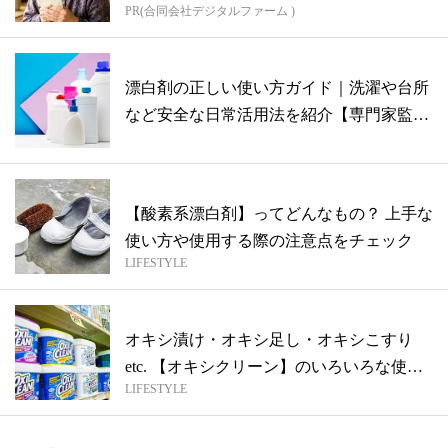
PR(合同会社デジタルファーム )
漂白剤の正しい使い方ガイド｜洗濯や台所
など安全な日常活用法を紹介【専門家監
修】
【酸素系漂白剤】ってどんなもの？ 上手な
使い方や使用する際の注意点をチェック
LIFESTYLE
オキシ漬け・オキシ足し・オキシこすり
etc. 【オキシクリーン】のいろいろな使
LIFESTYLE
い...