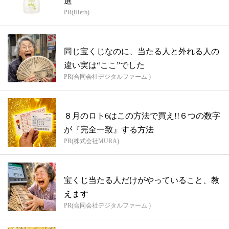
選
PR(iHerb)
同じ宝くじなのに、当たる人と外れる人の
違い実は“ここ”でした
PR(合同会社デジタルファーム )
８月のロト6はこの方法で買え!!６つの数字
が『完全一致』する方法
PR(株式会社MURA)
宝くじ当たる人だけがやっていること、教
えます
PR(合同会社デジタルファーム )