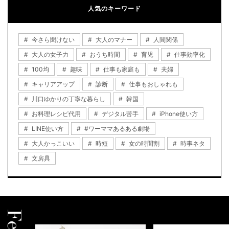
人気のキーワード
今さら聞けない
大人のマナー
人間関係
大人の女子力
おうち時間
育児
仕事効率化
100均
趣味
仕事も家庭も
夫婦
キャリアアップ
診断
仕事もおしゃれも
川口ゆかりの丁寧な暮らし
韓国
お料理レシピ代用
デジタル苦手
iPhone使い方
LINE使い方
#ワーママあるある劇場
大人かっこいい
時短
女の時間割
時事ネタ
文房具