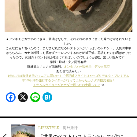
▲アンキモとカツオのにぎり。醤油はなしで、それぞれのネタに合った味つけがされていま
した。
こんなに色々食べたのに、まだまだ気になるレストランがいっぱいのトロント。人気の中華
はもちろん、カナダ料理にも臆せずチャレンジするのが絶対正解。再訪したいお店ばかりだ
ったので、次回のトロント旅は何泊にすればいいのでしょうか(笑)。楽しい悩みです！
撮影・取材・文／阿部有希
取材協力／カナダ観光局、
オンタリオ州観光局
、
デルタ航空
あわせて読みたい
1年の1/3は海外旅行のマニアに聞いた！「長距離フライトはやっぱりデルタ・プレミアム
年100日海外旅行するライターが行ってよかったカナダの観光名所！
トラベルライターがカナダで買ったお土産って？
<a
Facebook
X
Line
Hatena
LIFESTYLE
海外旅行
「世界のベストレストラン50」で1位に