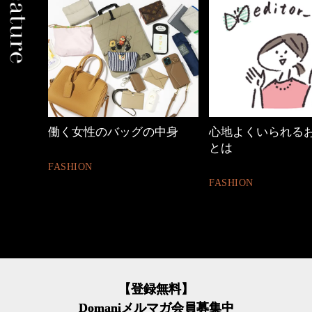
中身
心地よくいられるおしゃれ
【ワーママのきれ
とは
ュアル通勤】
FASHION
FASHION
【登録無料】
Domaniメルマガ会員募集中