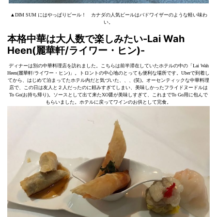
▲DIM SUM にはやっぱりビール！ カナダの人気ビールはバドワイザーのような軽い味わ
い。
本格中華は大人数で楽しみたい-Lai Wah
Heen(麗華軒/ライワー・ヒン)-
ディナーは別の中華料理店を訪れました。こちらは前半滞在していたホテルの中の「Lai Wah
Heen(麗華軒/ライワー・ヒン)」。トロントの中心地のとっても便利な場所です。Uberで到着し
てから、はじめて泊まってたホテル内だと気づいた、、、(笑)。オーセンティックな中華料理
店で、この日は友人と２人だったのに頼みすぎてしまい、美味しかったフライドヌードルは
To Go(お持ち帰り)。ソースとして出て来たXO醤が美味しすぎて、これまでTo Go用に包んで
もらいました。ホテルに戻ってワインのお供として完食。