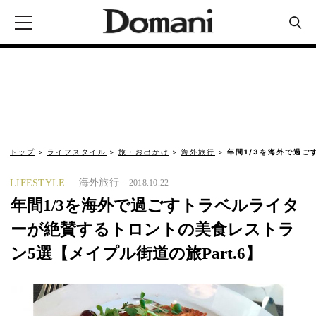
トップ
ライフスタイル
旅・お出かけ
海外旅行
年間1/3を海外で過
海外旅行
LIFESTYLE
2018.10.22
年間1/3を海外で過ごすトラベルライタ
ーが絶賛するトロントの美食レストラ
ン5選【メイプル街道の旅Part.6】