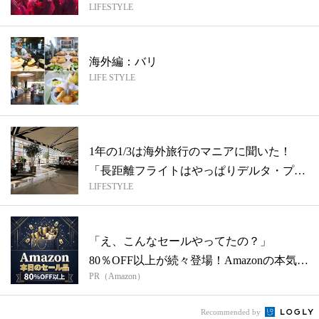
LIFESTYLE
ン...
海外編：バリ
LIFE STYLE
1年の1/3は海外旅行のマニアに聞いた！
「長距離フライトはやっぱりデルタ・プレ
LIFESTYLE
ミ...
「え、こんなセールやってたの？」
80％OFF以上が続々登場！Amazonの本気
PR（Amazon）
が...
Recommended by