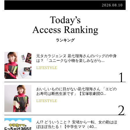
2026.08.10
ランキング
元タカラジェンヌ 凪七瑠海さんのバッグの中身
は？ 「ユニークな小物を楽しみながら…
LIFESTYLE
おいしいものに目がない凪七瑠海さん 「エビの
お寿司は断然生派です」【宝塚歌劇団O…
LIFESTYLE
ん!? どういうこと？ 安堵から一転、女の勘はほ
ぼほぼ当たる！【中学生ママ（40…