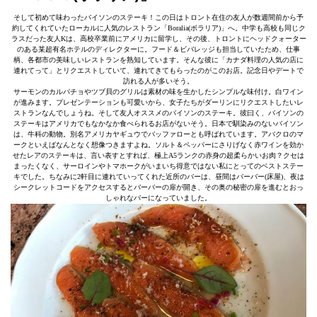
そして初めて味わったバイソンのステーキ！この日はトロント在住の友人が数週間前から予
約してくれていたローカルに人気のレストラン「Boralia(ボラリア)」へ。中学も高校も同じク
ラスだった友人Kは、高校卒業前にアメリカに留学し、その後、トロントにヘッドクォーター
のある某超有名ホテルのディレクターに。フード＆ビバレッジも担当していたため、仕事
柄、各都市の美味しいレストランを熟知しています。そんな彼に「カナダ料理の人気の店に
連れてって」とリクエストしていて、連れてきてもらったのがこのお店。記念日やデートで
訪れる人が多いそう。
サーモンのカルパチョやツブ貝のグリルは素材の味を生かしたシンプルな味付け。白ワイン
が進みます。プレゼンテーションも可愛いから、女子たちがダーリンにリクエストしたいレ
ストランなんでしょうね。そして友人オススメのバイソンのステーキ。彼曰く、バイソンの
ステーキはアメリカでもなかなか食べられるお店がないそう。日本で馴染みのないバイソン
は、牛科の動物。別名アメリカヤギュウでバッファローとも呼ばれています。アバクロのマ
ークといえばなんとなく想像つきますよね。ソルト＆ペッパーにさりげなく赤ワインを効か
せたレアのステーキは、言い表すとすれば、極上A5ランクの赤身の超柔らかいお肉？クセは
まったくなく、サーロインやトマホークがいまいち得意ではない私にとってのベストステー
キでした。ちなみに2軒目に連れていってくれた近所のバーは、昼間はバーバー(床屋)、夜は
シークレットコードをアクセスするとバーバーの扉が開き、その奥の秘密の扉を進むとおっ
しゃれなバーになっていました。