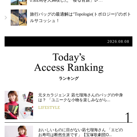
の白馬を大満喫した「寝る育旅」レ…
旅行バッグの最適解は“Topologie(トポロジー)”のボト
ルサコッシュ！
2026.08.08
ランキング
元タカラジェンヌ 凪七瑠海さんのバッグの中身
は？ 「ユニークな小物を楽しみながら…
LIFESTYLE
おいしいものに目がない凪七瑠海さん 「エビの
お寿司は断然生派です」【宝塚歌劇団O…