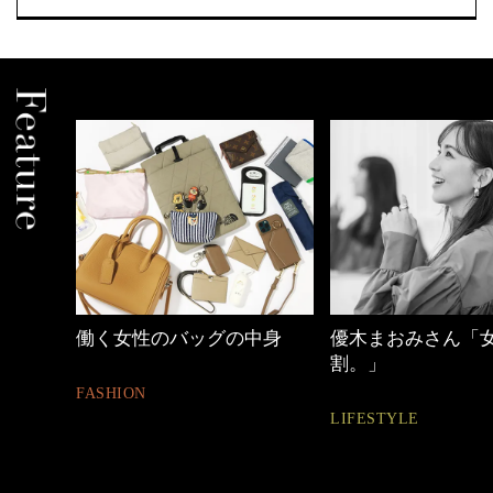
中身
優木まおみさん「女の時間
【ワーママのきれ
割。」
ュアル通勤】
LIFESTYLE
FASHION