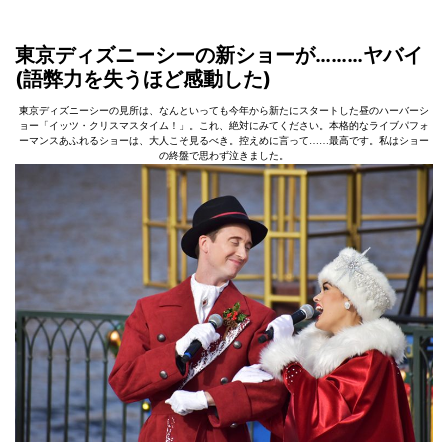
東京ディズニーシーの新ショーが………ヤバイ
(語弊力を失うほど感動した)
東京ディズニーシーの見所は、なんといっても今年から新たにスタートした昼のハーバーシ
ョー「イッツ・クリスマスタイム！」。これ、絶対にみてください。本格的なライブパフォ
ーマンスあふれるショーは、大人こそ見るべき。控えめに言って……最高です。私はショー
の終盤で思わず泣きました。