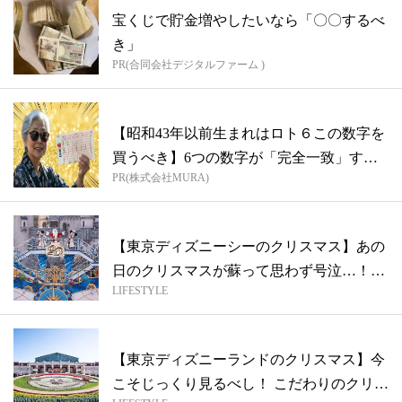
宝くじで貯金増やしたいなら「〇〇するべ
き」
PR(合同会社デジタルファーム )
【昭和43年以前生まれはロト６この数字を
買うべき】6つの数字が「完全一致」する
PR(株式会社MURA)
方...
【東京ディズニーシーのクリスマス】あの
日のクリスマスが蘇って思わず号泣…！
LIFESTYLE
「ミッ...
【東京ディズニーランドのクリスマス】今
こそじっくり見るべし！ こだわりのクリス