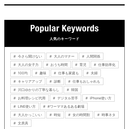
人気のキーワード
今さら聞けない
大人のマナー
人間関係
大人の女子力
おうち時間
育児
仕事効率化
100均
趣味
仕事も家庭も
夫婦
キャリアアップ
診断
仕事もおしゃれも
川口ゆかりの丁寧な暮らし
韓国
お料理レシピ代用
デジタル苦手
iPhone使い方
LINE使い方
#ワーママあるある劇場
大人かっこいい
時短
女の時間割
時事ネタ
文房具