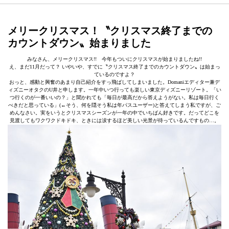
メリークリスマス！〝クリスマス終了までの
カウントダウン〟始まりました
みなさん、メリークリスマス!! 今年もついにクリスマスが始まりましたね!!
え、まだ11月だって？ いやいや、すでに〝クリスマス終了までのカウントダウン〟は始まっ
ているのですよ？
おっと、感動と興奮のあまり自己紹介をすっ飛ばしてしまいました。Domaniエディター兼デ
ィズニーオタクのU井と申します。一年中いつ行っても楽しい東京ディズニーリゾート。「い
つ行くのが一番いいの？」と聞かれても「毎日が最高だから答えようがない。私は毎日行く
べきだと思っている」(←そう、何を隠そう私は年パスユーザー)と答えてしまう私ですが、ご
めんなさい。実をいうとクリスマスシーズンが一年の中でいちばん好きです。だってどこを
見渡してもワクワクドキドキ、ときには涙するほど美しい光景が待っているんですもの…。