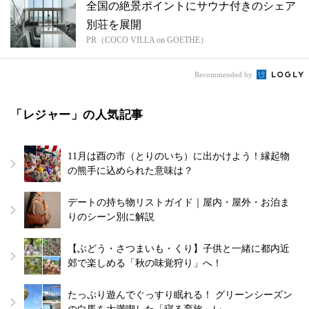
全国の絶景ポイントにサウナ付きのシェア
別荘を展開
PR（COCO VILLA on GOETHE）
Recommended by
「レジャー」の人気記事
11月は酉の市（とりのいち）に出かけよう！縁起物
の熊手に込められた意味は？
デートの持ち物リストガイド｜屋内・屋外・お泊ま
りのシーン別に解説
【ぶどう・さつまいも・くり】子供と一緒に都内近
郊で楽しめる「秋の味覚狩り」へ！
たっぷり遊んでぐっすり眠れる！ グリーンシーズン