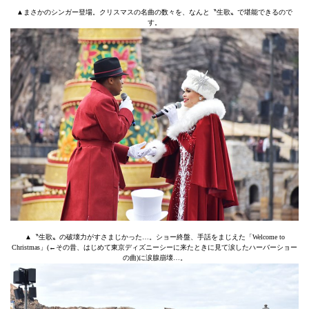
▲まさかのシンガー登場。クリスマスの名曲の数々を、なんと〝生歌〟で堪能できるので
す。
▲〝生歌〟の破壊力がすさまじかった…。ショー終盤、手話をまじえた「Welcome to
Christmas」(←その昔、はじめて東京ディズニーシーに来たときに見て涙したハーバーショー
の曲)に涙腺崩壊…。