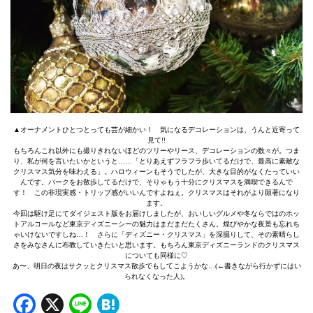
▲オーナメントひとつとっても芸が細かい！ 気になるデコレーションは、うんと近寄って
見て!!
もちろんこれ以外にも撮りきれないほどのツリーやリース、デコレーションの数々が。つま
り、私が何を言いたいかというと……「とりあえずフラフラ歩いてるだけで、最高に素敵な
クリスマス気分を味わえる」。ハロウィーンもそうでしたが、大きな目的がなくたっていい
んです。パークをお散歩してるだけで、そりゃもう十分にクリスマスを満喫できるんで
す！ この非現実感・トリップ感がいいんですよねぇ。クリスマスはそれがより顕著になり
ます。
今回は駆け足にてダイジェスト版をお届けしましたが、おいしいグルメや冬ならではのホッ
トアルコールなど東京ディズニーシーの魅力はまだまだたくさん。煌びやかな夜景も忘れち
ゃいけないですしね…！ さらに「ディズニー・クリスマス」を深掘りして、その素晴らし
さをみなさんに布教していきたいと思います。もちろん東京ディズニーランドのクリスマス
についても同様に♡
あ〜、明日の夜はサクッとクリスマス散歩でもしてこようかな…(←書きながら行かずにはい
られなくなった人)。
Facebook
X
Line
Hatena