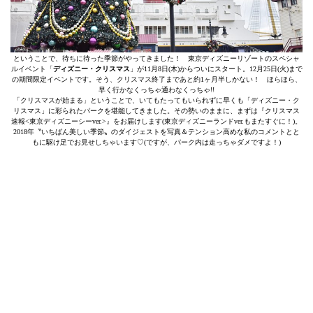
ということで、待ちに待った季節がやってきました！ 東京ディズニーリゾートのスペシャ
ルイベント「
ディズニー・クリスマス
」が11月8日(木)からついにスタート。12月25日(火)まで
の期間限定イベントです。そう、クリスマス終了まであと約1ヶ月半しかない！ ほらほら、
早く行かなくっちゃ通わなくっちゃ!!
「クリスマスが始まる」ということで、いてもたってもいられずに早くも「ディズニー・ク
リスマス」に彩られたパークを堪能してきました。その勢いのままに、まずは『クリスマス
速報<東京ディズニーシーver.>』をお届けします(東京ディズニーランドver.もまたすぐに！)。
2018年〝いちばん美しい季節〟のダイジェストを写真＆テンション高めな私のコメントとと
もに駆け足でお見せしちゃいます♡(ですが、パーク内は走っちゃダメですよ！)