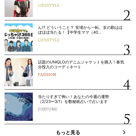
LIFESTYLE
ん!? どういうこと？ 安堵から一転、女の勘はほ
ぼほぼ当たる！【中学生ママ（40…
LIFESTYLE
話題のUNIQLOのデニムジャケットを購入！春気
分投入のコーディネート
FASHION
当たりすぎて怖い！あなたの今週の運勢
（2/23〜3/1）を数秘術占いで占います
FORTUNE
もっと見る