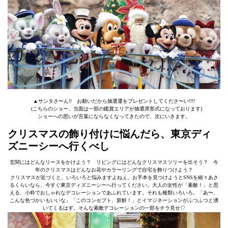
▲サンタさ〜ん!! お願いだから抽選運をプレゼントしてくださ〜い!!!!
(こちらのショー、当面は一部の鑑賞エリアが抽選席形式になっております)
ショーへの思いが言葉にならなくなってきたので、次にいきます。
クリスマスの飾り付けに悩んだら、東京ディ
ズニーシーへ行くべし
玄関にはどんなリースをかけよう？ リビングにはどんなクリスマスツリーを出そう？ 今
年のクリスマスはどんなお花やカラーリングで自宅を飾りつけよう？
クリスマスが近づくと、いろいろと悩みますよねぇ。お手本を見つけようとSNSを細々あさ
るくらいなら、今すぐ東京ディズニーシーへ行ってください。大人の女性が「素敵！」と思
える、小粋でおしゃれなデコレーションであふれています。それも種類いろいろ。「あ〜、
こんな色づかいもいいな」「このコンセプト、新鮮！」とイマジネーションがふつふつと湧
いてくるはず。そんな素敵デコレーションの一部をチラ見せ♡