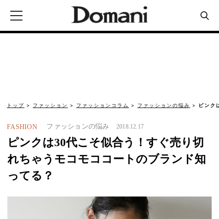
トップ
ファッション
ファッションコラム
ファッションの悩み
ピンク
ファッションの悩み
FASHION
2018.12.17
ピンクは30代こそ似合う！すぐ売り切
れちゃうモコモココートのブランド知
ってる？