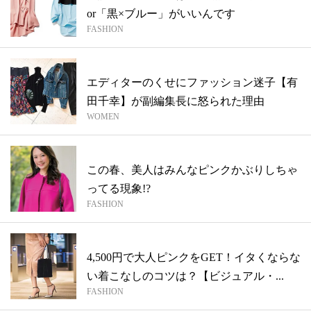
or「黒×ブルー」がいいんです
FASHION
エディターのくせにファッション迷子【有
田千幸】が副編集長に怒られた理由
WOMEN
この春、美人はみんなピンクかぶりしちゃ
ってる現象!?
FASHION
4,500円で大人ピンクをGET！イタくならな
い着こなしのコツは？【ビジュアル・...
FASHION