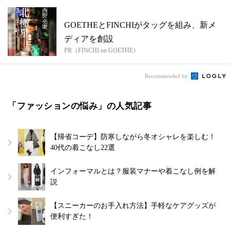
GOETHEとFINCHIがタッグを組み、新メ
ディアを創設
PR（FINCHI on GOETHE）
Recommended by
「ファッションの悩み」の人気記事
【帰省コーデ】防寒しながら冬オシャレを楽しむ！
40代の着こなし22選
インフォーマルとは？服装マナーや着こなし例を解
説
【スニーカーのお手入れ方法】手軽なケアグッズが
便利すぎた！