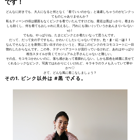
です！
どんなに好きでも、大人になると何となく「着ていいのかな」と遠慮しちゃうのがピンクっ
てものじゃありませんか？
私もティーンの頃は臆面もなくピンクを着ていたんですけどね、最近は黒ばっかり。着まわ
しも効くし、何を着てもおしゃれに見えるし、汚れにも強い (っていうかあんまりバレない
w)！
でもね、やっぱりね、たまにピンクとか着たいなって思うんです。
だって、だって女の子ですもん。かわいくしたいじゃないですか。
た・ま・に・は！！
なんでそんなことを唐突に言い出すのかというと、実はこのピンクのモコモココートに一目
惚れしたからなんです。この冬、テディベアコートが流行っているけれど、あれはやっぱり
相当スタイルが良くてカジュアル上手さんじゃないと難しい。
その点、モコモコかわいいのに、落ち感があって着膨れしない。しかも肌色を綺麗に見せて
くれるシックなピンク。写真ではわかりにくいけれど、キラキラのラメも入っていて華や
か〜♡
さて、どんな風に着こなしましょう？
その1. ピンク以外は #黒 で〆る。