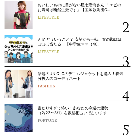
おいしいものに目がない凪七瑠海さん 「エビの
お寿司は断然生派です」【宝塚歌劇団O…
LIFESTYLE
ん!? どういうこと？ 安堵から一転、女の勘はほ
ぼほぼ当たる！【中学生ママ（40…
LIFESTYLE
話題のUNIQLOのデニムジャケットを購入！春気
分投入のコーディネート
FASHION
当たりすぎて怖い！あなたの今週の運勢
（2/23〜3/1）を数秘術占いで占います
FORTUNE