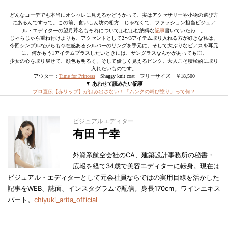
どんなコーデでも本当にオシャレに見えるかどうかって、実はアクセサリーや小物の選び方
にあるんですって。この前、食いしん坊の相方…じゃなくて、ファッション担当ビジュア
ル・エディターの望月芹名もそれについてふむふむ納得な
記事
書いていたわ…。
じゃらじゃら重ね付けよりも、アクセントとして2〜3アイテム取り入れる方が好きな私は、
今回シンプルながらも存在感あるシルバーのリングを手元に。そして大ぶりなピアスを耳元
に。何かもう1アイテムプラスしたいときには、サングラスなんかがあっても◎。
少女の心を取り戻せて、顔色も明るく、そして優しく見えるピンク。大人こそ積極的に取り
入れたいものです。
アウター：
Time for Princess
Shaggy knit coat フリーサイズ ￥18,500
▼ あわせて読みたい記事
プロ直伝【赤リップ】がはみ出さない！「ムンクの叫び塗り」って何？
ビジュアルエディター
有田 千幸
外資系航空会社のCA、建築設計事務所の秘書・
広報を経て34歳で美容エディターに転身。現在は
ビジュアル・エディターとして元会社員ならではの実用目線を活かした
記事をWEB、誌面、インスタグラムで配信。身長170cm。ワインエキス
パート。
chiyuki_arita_official