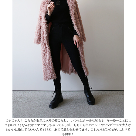
じゃじゃん！ こちらがお気に入りの着こなし。 いつもはクールな私も (← そーゆーことにし
ておいて！) なんだかニヤニヤしちゃってるし笑。もちろん白のニットやワンピースで大人か
わいいに徹してもいいんですけど、あえて黒と合わせてます。これならピンクが久しぶりで
も簡単！