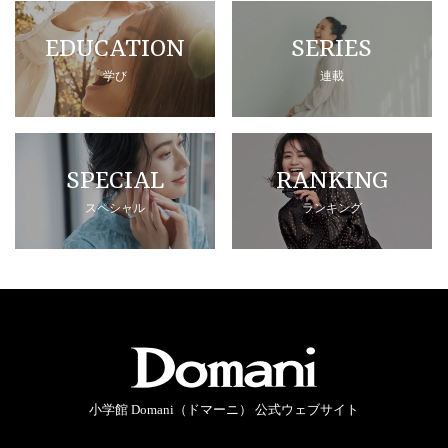
EDUCATION
SERIES
学び
連載
SPECIAL
RANKING
スペシャル
ランキング
小学館 Domani（ドマーニ） 公式ウェブサイト