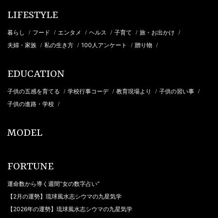
LIFESTYLE
暮らし
フード
エンタメ
ヘルス
子育て
旅・お出かけ
/
/
/
/
/
/
夫婦・家族
私の生き方
100人アンケート
贈り物
/
/
/
/
EDUCATION
子供の五感を育てる
学校行事コーデ
教育現場より
子供の習い事
/
/
/
/
子供の進路・学校
/
MODEL
FORTUNE
運命数から導く週間“女の数字占い”
【2月の運勢】琉球風水志シウマの九星気学
【2026年の運勢】琉球風水志シウマの九星気学