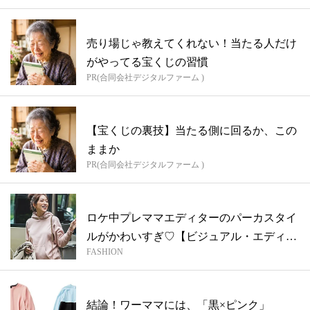
売り場じゃ教えてくれない！当たる人だけ
がやってる宝くじの習慣
PR(合同会社デジタルファーム )
【宝くじの裏技】当たる側に回るか、この
ままか
PR(合同会社デジタルファーム )
ロケ中プレママエディターのパーカスタイ
ルがかわいすぎ♡【ビジュアル・エディタ
FASHION
ー望...
結論！ワーママには、「黒×ピンク」