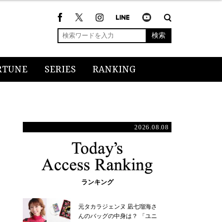
検索
RTUNE
SERIES
RANKING
2026.08.08
ランキング
元タカラジェンヌ 凪七瑠海さ
んのバッグの中身は？ 「ユニ