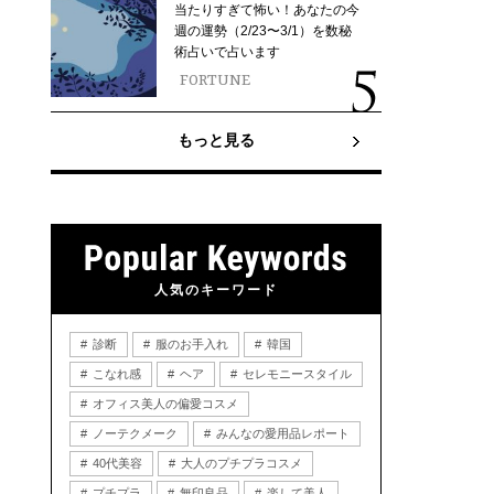
当たりすぎて怖い！あなたの今
週の運勢（2/23〜3/1）を数秘
術占いで占います
FORTUNE
もっと見る
人気のキーワード
診断
服のお手入れ
韓国
こなれ感
ヘア
セレモニースタイル
オフィス美人の偏愛コスメ
ノーテクメーク
みんなの愛用品レポート
40代美容
大人のプチプラコスメ
プチプラ
無印良品
楽して美人