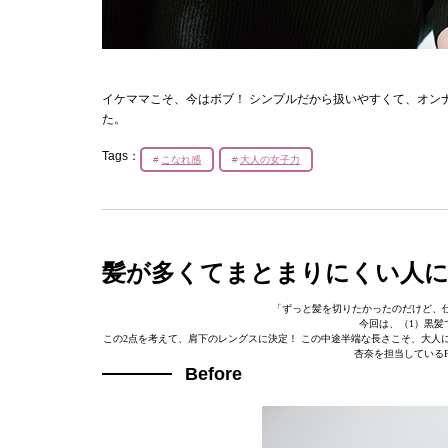
イケママこそ、今はボブ！ シンプルだから扱いやすくて、オン
た。
Tags：
こなれ感
大人の女子力
髪が多くてまとまりにくい人
「ずっと髪を切りたかったのだけど、
今回は、（1）黒髪
この2点を考えて、肩下のレングスに決定！ この中途半端な長さこそ、大人
杏奈を担当している
Before