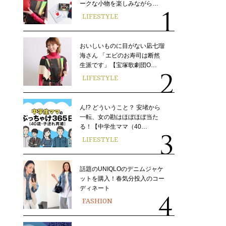
ークな小物を楽しみながら…
LIFESTYLE
おいしいものに目がない凪七瑠
海さん 「エビのお寿司は断然
生派です」【宝塚歌劇団O…
LIFESTYLE
ん!? どういうこと？ 安堵から
一転、女の勘はほぼほぼ当た
る！【中学生ママ（40…
LIFESTYLE
話題のUNIQLOのデニムジャケ
ットを購入！春気分投入のコー
ディネート
FASHION