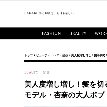
Domani
働く40代は、明日も楽しい！
FASHION
BEAUTY
WOR
トップ
ビューティ
ヘア
髪型
美人度増し増し！髪を切る
BEAUTY
髪型
美人度増し増し！髪を切
モデル・杏奈の大人ボブ