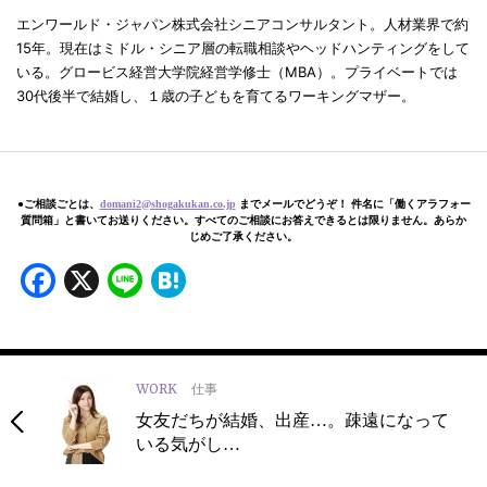
エンワールド・ジャパン株式会社シニアコンサルタント。人材業界で約
15年。現在はミドル・シニア層の転職相談やヘッドハンティングをして
いる。グロービス経営大学院経営学修士（MBA）。プライベートでは
30代後半で結婚し、１歳の子どもを育てるワーキングマザー。
●ご相談ごとは、
domani2@shogakukan.co.jp
までメールでどうぞ！ 件名に「働くアラフォー
質問箱」と書いてお送りください。すべてのご相談にお答えできるとは限りません。あらか
じめご了承ください。
Facebook
X
Line
Hatena
WORK
仕事
女友だちが結婚、出産…。疎遠になって
いる気がし…