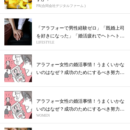
PR(合同会社デジタルファーム )
「アラフォーで男性経験ゼロ」「既婚上司
を好きになった」「婚活疲れでヘトヘト」
LIFESTYLE
働く...
アラフォー女性の婚活事情！うまくいかな
いのはなぜ？成功のためにするべき努力と
は
アラフォー女性の婚活事情！うまくいかな
いのはなぜ？成功のためにするべき努力と
WOMEN
は