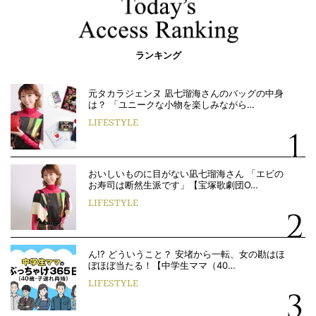
ランキング
元タカラジェンヌ 凪七瑠海さんのバッグの中身
は？ 「ユニークな小物を楽しみながら…
LIFESTYLE
おいしいものに目がない凪七瑠海さん 「エビの
お寿司は断然生派です」【宝塚歌劇団O…
LIFESTYLE
ん!? どういうこと？ 安堵から一転、女の勘はほ
ぼほぼ当たる！【中学生ママ（40…
LIFESTYLE