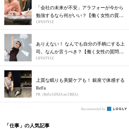
「会社の未来が不安」アラフォーが今から
勉強するなら何がいい？【働く女性の質問
LIFESTYLE
箱】
ありえない！ なんでも自分の手柄にする上
司。なんか言うべき？【働く女性の質問
LIFESTYLE
箱】
上質な眠りも美髪ケアも！ 銀座で体感する
ReFa
PR（ReFa GINZA on CREA）
Recommended by
「仕事」の人気記事