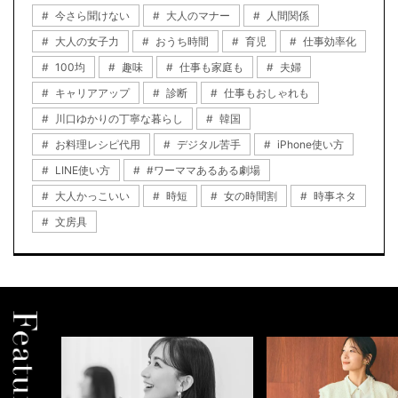
今さら聞けない
大人のマナー
人間関係
大人の女子力
おうち時間
育児
仕事効率化
100均
趣味
仕事も家庭も
夫婦
キャリアアップ
診断
仕事もおしゃれも
川口ゆかりの丁寧な暮らし
韓国
お料理レシピ代用
デジタル苦手
iPhone使い方
LINE使い方
#ワーママあるある劇場
大人かっこいい
時短
女の時間割
時事ネタ
文房具