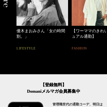
の時間
【ワーママのきれいめカジ
心地よくいられる
ュアル通勤】
とは
FASHION
FASHION
【登録無料】
Domaniメルマガ会員募集中
管理職世代の通勤コーデ、明日は