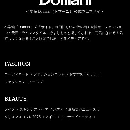
小学館 Domani（ドマーニ） 公式ウェブサイト
小学館「Domani」公式サイト。毎日忙しい40代の働く女性が、ファッショ
ン・美容・ライフスタイル…今よりもっと楽しくなれる！元気になれる！気
持ちよくなれる！こと限定でお届けするメディアです。
FASHION
コーディネート
ファッションコラム
おすすめアイテム
/
/
/
ファッションニュース
/
BEAUTY
メイク
スキンケア
ヘア
ボディ
最新美容ニュース
/
/
/
/
/
クリスマスコフレ2025
ネイル
インナービューティ
/
/
/