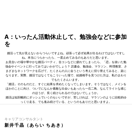
A：いったん活動休止して、勉強会などに参加
を
婚活って先が見えないからつらいですよね。頑張って必ず結果が出るわけではないですし
ね。本当につらかったら、一度止めてみるのもありだと思います。
お見合いの場や華やかな婚活パーティ、合コンなどに疲れてしまったら、「恋」を抜いた勉
強会やイベントに行ってみてはいかがでしょう？ 読書会、勉強会、マラソン、料理教室、さ
まざまなネットワークを広げて、たくさんの人に会うという考えに切り替えてみると、楽に
なります。実際、婚活ではなくてもこういった場で、結婚相手を見つけた方は、私のまわり
でもたくさんいます。
「婚活」そのものだと、すぐに結果を求めたくなってしまいます。そうではなく、メインを
ほかのことに向け、ついでになんか素敵な出会いもあったら一石二鳥、なんてライトな感じ
のほうが、長く続けられるのではないでしょうか。
婚活は短距離的にダッシュでいくのもいいですが、苦しければ、マラソンのように比較的ゆ
っくり走る、でも進み続けている、というのもありだと思いますよ。
キャリアコンサルタント
新井千晶（あらい ちあき）