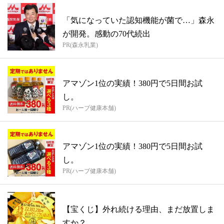
「気になっていた認知機能が菌で…」森永
が開発。感動の70代続出
PR(森永乳業)
アマゾン1位の実績！380円で5日間お試
し。
PR(ハーブ健康本舗)
アマゾン1位の実績！380円で5日間お試
し。
PR(ハーブ健康本舗)
【宝くじ】外れ続ける理由、まだ放置しま
すか？