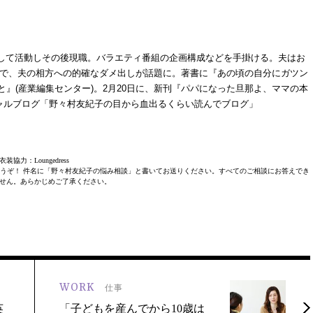
人として活動しその後現職。バラエティ番組の企画構成などを手掛ける。夫はお
中で、夫の相方への的確なダメ出しが話題に。著書に『あの頃の自分にガツン
』(産業編集センター)。2月20日に、新刊『パパになった旦那よ、ママの本
ャルブログ「野々村友紀子の目から血出るくらい読んでブログ」
衣装協力：Loungedress
うぞ！ 件名に「野々村友紀子の悩み相談」と書いてお送りください。すべてのご相談にお答えでき
せん。あらかじめご了承ください。
WORK
仕事
英
「子どもを産んでから10歳は