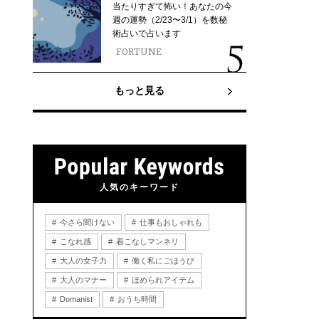
当たりすぎて怖い！あなたの今
週の運勢（2/23〜3/1）を数秘
術占いで占います
FORTUNE
もっと見る
人気のキーワード
今さら聞けない
仕事もおしゃれも
こなれ感
着こなしマンネリ
大人の女子力
働く私にごほうび
大人のマナー
ほめられアイテム
Domanist
おうち時間