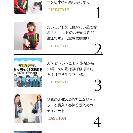
ークな小物を楽しみながら…
LIFESTYLE
おいしいものに目がない凪七瑠
海さん 「エビのお寿司は断然
生派です」【宝塚歌劇団O…
LIFESTYLE
ん!? どういうこと？ 安堵から
一転、女の勘はほぼほぼ当た
る！【中学生ママ（40…
LIFESTYLE
話題のUNIQLOのデニムジャケ
ットを購入！春気分投入のコー
ディネート
FASHION