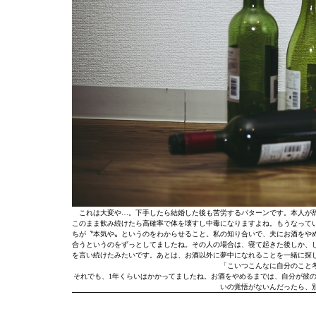
これは大変や…。下手したら結婚した後も苦労するパターンです。本人が
このまま飲み続けたら高確率で体を壊すし中毒になりますよね。もうなって
ちが〝本気や〟というのをわからせること。私の知り合いで、夫にお酒をや
合うというのをずっとしてましたね。その人の場合は、寝て起きた後しか、
を言い続けたみたいです。あとは、お酒以外に夢中になれることを一緒に探
「こいつこんなに自分のこと
それでも、1年くらいはかかってましたね。お酒をやめるまでは、自分が彼
いの覚悟がないんだったら、