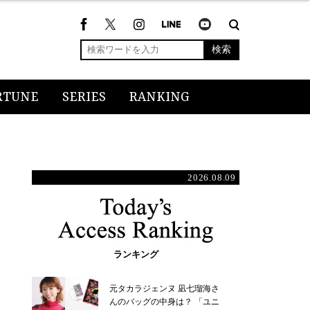
検索
RTUNE
SERIES
RANKING
2026.08.09
ランキング
元タカラジェンヌ 凪七瑠海さ
んのバッグの中身は？ 「ユニ