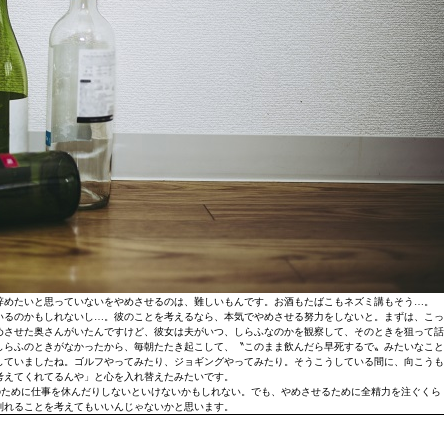
辞めたいと思っていないをやめさせるのは、難しいもんです。お酒もたばこもネズミ講もそう…。
いるのかもしれないし…。彼のことを考えるなら、本気でやめさせる努力をしないと。まずは、こっ
めさせた奥さんがいたんですけど、彼女は夫がいつ、しらふなのかを観察して、そのときを狙って話
しらふのときがなかったから、毎朝たたき起こして、〝このまま飲んだら早死するで〟みたいなこと
していましたね。ゴルフやってみたり、ジョギングやってみたり。そうこうしている間に、向こうも
考えてくれてるんや」と心を入れ替えたみたいです。
のために仕事を休んだりしないといけないかもしれない。でも、やめさせるために全精力を注ぐくら
別れることを考えてもいいんじゃないかと思います。