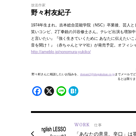
放送作家
野々村友紀子
1974年生まれ。吉本総合芸能学院（NSC）卒業後、芸
笑いコンビ、2丁拳銃の川谷修士さん。テレビ出演も増加
と言いたい』『強く生きていくために あなたに伝えたいこと
音を聞け！』（赤ちゃんとママ社）が発売予定。オフィシ
http://ameblo.jp/nonomura-yukiko/
野々村さんに相談したいお悩みを、
domani2@shogakukan.co.jp
までメールでど
るとは限りま
Facebook
X
Line
Hatena
WORK
仕事
「あなたの意見、辛口」は