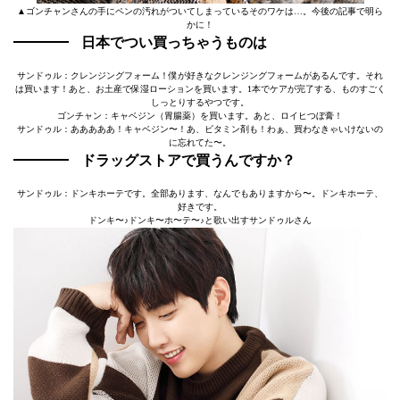
▲ゴンチャンさんの手にペンの汚れがついてしまっているそのワケは…。今後の記事で明ら
かに！
日本でつい買っちゃうものは
サンドゥル：クレンジングフォーム！僕が好きなクレンジングフォームがあるんです。それ
は買います！あと、お土産で保湿ローションを買います。1本でケアが完了する、ものすごく
しっとりするやつです。
ゴンチャン：キャベジン（胃腸薬）を買います。あと、ロイヒつぼ膏！
サンドゥル：あああああ！キャベジン〜！あ、ビタミン剤も！わぁ、買わなきゃいけないの
に忘れてた〜。
ドラッグストアで買うんですか？
サンドゥル：ドンキホーテです。全部あります、なんでもありますから〜。ドンキホーテ、
好きです。
ドンキ〜♪ドンキ〜ホ〜テ〜♪と歌い出すサンドゥルさん