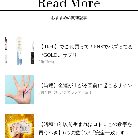
Read More
おすすめの関連記事
【iHerb】でこれ買って！SNSでバズってる
〝GOLD〟サプリ
PR(iHerb)
【当選】金運が上がる直前に起こるサイン
PR(合同会社デジタルファーム )
【昭和43年以前生まれはロト６この数字を
買うべき】6つの数字が「完全一致」する