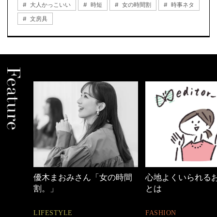
大人かっこいい
時短
女の時間割
時事ネタ
文房具
の時間
心地よくいられるおしゃれ
働く女性のバッグ
とは
FASHION
FASHION