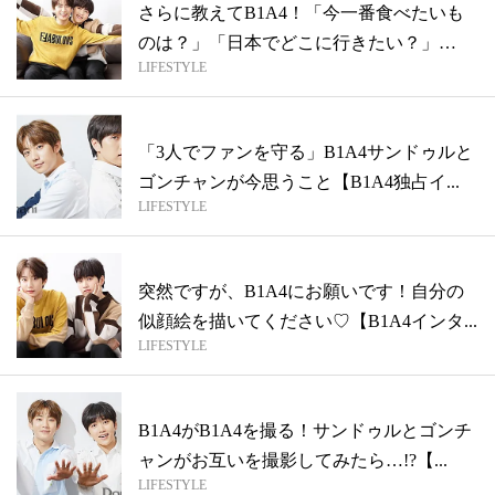
さらに教えてB1A4！「今一番食べたいも
のは？」「日本でどこに行きたい？」
LIFESTYLE
【B1...
「3人でファンを守る」B1A4サンドゥルと
ゴンチャンが今思うこと【B1A4独占イ...
LIFESTYLE
突然ですが、B1A4にお願いです！自分の
似顔絵を描いてください♡【B1A4インタ...
LIFESTYLE
B1A4がB1A4を撮る！サンドゥルとゴンチ
ャンがお互いを撮影してみたら…!?【...
LIFESTYLE