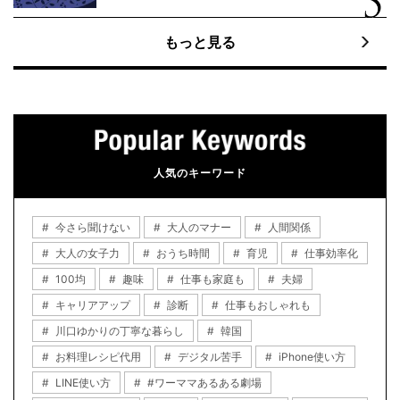
もっと見る
人気のキーワード
今さら聞けない
大人のマナー
人間関係
大人の女子力
おうち時間
育児
仕事効率化
100均
趣味
仕事も家庭も
夫婦
キャリアアップ
診断
仕事もおしゃれも
川口ゆかりの丁寧な暮らし
韓国
お料理レシピ代用
デジタル苦手
iPhone使い方
LINE使い方
#ワーママあるある劇場