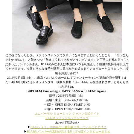
この話になったとき、メラミンスポンジできれいになりますよと伝えたところ、「そうなん
ですか!?わぁ！」と驚きつつ「教えてくれてありがとうございます」と丁寧にお礼を言ってく
ださったサンドゥルさん。B1A4のみなさんは本当にいつも礼儀正しく感謝の気持ちを伝えて
くださる方々。今回もそんな様子が随所に見られた心温まるインタビューとなりました。後
編もお楽しみに！
2019年3月9日（土）、東京メルパルクホールにてファンミーティング追加公演を開催！ま
た、4月10日(水)にはドキュメンタリー映像＆新曲『D＋B1A4』が発売されます。どちらも楽
しみですね。
2019 B1A4 Fanmeeting <HAPPY BANA WEEKEND Again>
日程：2019年3月9日（土）
会場：東京 メルパルクホール
＜1部＞ OPEN 13:00／START 14:00
＜2部＞ OPEN 17:00／START 18:00
ユニバーサル ミュージック ジャパン公式サイト
B1A4オフィシャルファンクラブ
あわせて読みたい
▶︎
B1A4シヌゥ、2018年で一番印象に残っていることとは？
▶︎
B1A4のメンバーの素顔が見える!? | びっぽインタビューまとめ