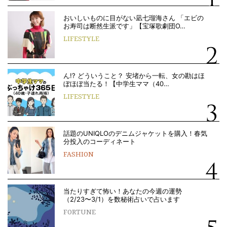
おいしいものに目がない凪七瑠海さん 「エビの
お寿司は断然生派です」【宝塚歌劇団O…
LIFESTYLE
ん!? どういうこと？ 安堵から一転、女の勘はほ
ぼほぼ当たる！【中学生ママ（40…
LIFESTYLE
話題のUNIQLOのデニムジャケットを購入！春気
分投入のコーディネート
FASHION
当たりすぎて怖い！あなたの今週の運勢
（2/23〜3/1）を数秘術占いで占います
FORTUNE