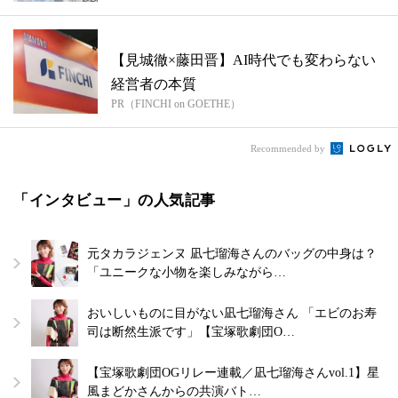
【見城徹×藤田晋】AI時代でも変わらない
経営者の本質
PR（FINCHI on GOETHE）
Recommended by
「インタビュー」の人気記事
元タカラジェンヌ 凪七瑠海さんのバッグの中身は？
「ユニークな小物を楽しみながら…
おいしいものに目がない凪七瑠海さん 「エビのお寿
司は断然生派です」【宝塚歌劇団O…
【宝塚歌劇団OGリレー連載／凪七瑠海さんvol.1】星
風まどかさんからの共演バト…