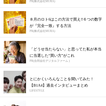
PR(株式会社MURA)
方...
８月のロト6はこの方法で買え!!６つの数字
が『完全一致』する方法
PR(株式会社MURA)
「どうせ当たらない」と思ってた私が本当
に当選した“買い方”がこれ
PR(合同会社デジタルファーム )
とにかくいろんなことを聞いてみた！
【B1A4】過去インタビューまとめ
LIFESTYLE