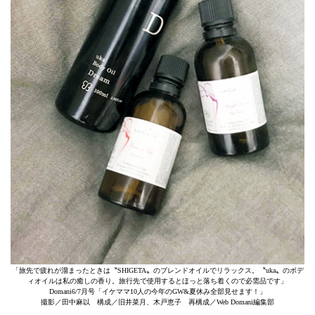
「旅先で疲れが溜まったときは〝SHIGETA〟のブレンドオイルでリラックス。〝uka〟のボデ
ィオイルは私の癒しの香り。旅行先で使用するとほっと落ち着くので必需品です」
Domani6/7月号「イケママ10人の今年のGW&夏休み全部見せます！」
撮影／田中麻以 構成／旧井菜月、木戸恵子 再構成／Web Domani編集部