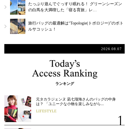
たっぷり遊んでぐっすり眠れる！ グリーンシーズン
の白馬を大満喫した「寝る育旅」レ…
旅行バッグの最適解は“Topologie(トポロジー)”のボト
ルサコッシュ！
2026.08.07
ランキング
元タカラジェンヌ 凪七瑠海さんのバッグの中身
は？ 「ユニークな小物を楽しみながら…
LIFESTYLE