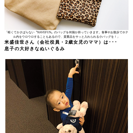
「軽くてかさばらない〝HAVEFUN〟のバッグを何個か持っていきます。食事やお散歩でホテ
ル内をウロウロすることもあるので、貴重品をサッと入れられる小バッグを！」
米盛佳世さん（会社役員・2歳女児のママ）は･･･
息子の大好きなぬいぐるみ