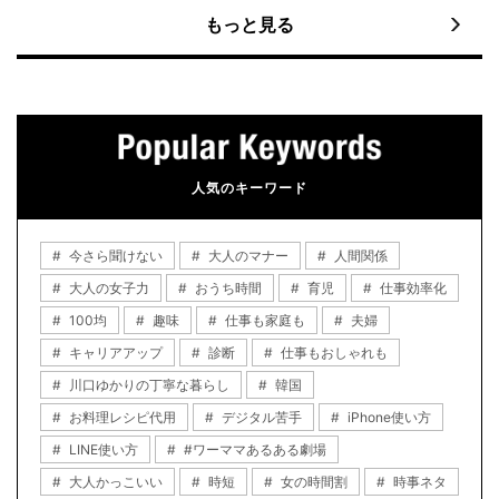
もっと見る
人気のキーワード
今さら聞けない
大人のマナー
人間関係
大人の女子力
おうち時間
育児
仕事効率化
100均
趣味
仕事も家庭も
夫婦
キャリアアップ
診断
仕事もおしゃれも
川口ゆかりの丁寧な暮らし
韓国
お料理レシピ代用
デジタル苦手
iPhone使い方
LINE使い方
#ワーママあるある劇場
大人かっこいい
時短
女の時間割
時事ネタ