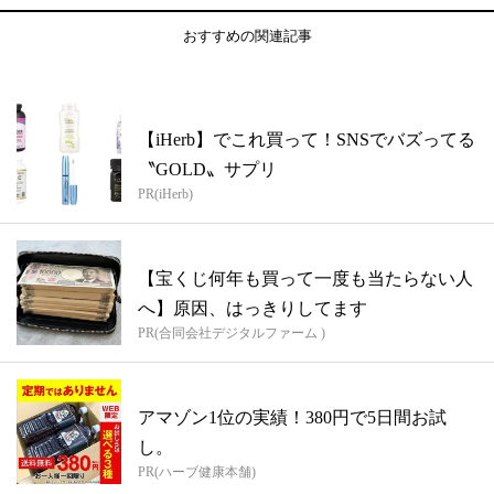
おすすめの関連記事
【iHerb】でこれ買って！SNSでバズってる
〝GOLD〟サプリ
PR(iHerb)
【宝くじ何年も買って一度も当たらない人
へ】原因、はっきりしてます
PR(合同会社デジタルファーム )
アマゾン1位の実績！380円で5日間お試
し。
PR(ハーブ健康本舗)