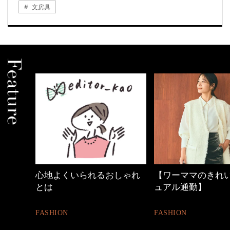
文房具
しゃれ
【ワーママのきれいめカジ
40代の小顔メイク
ュアル通勤】
BEAUTY
FASHION