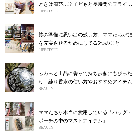
ときは海苔…!? 子どもと長時間のフライ
LIFESTYLE
ト...
旅の準備に思い出の残し方、ママたちが旅
を充実させるためにしてる5つのこと
LIFESTYLE
ふわっと上品に香って持ち歩きにもぴった
り！練り香水の使い方やおすすめアイテム
BEAUTY
ママたちが本当に愛用している「バッグ・
ポーチの中のマストアイテム」
BEAUTY