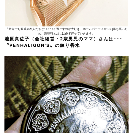
「旅先でも親戚や友人たちとワイワイ過ごすのが大好き。ホームパーティやBBQ率も高いた
め、調味料とだしは必ず持っていきます」
池原真佐子（会社経営・2歳男児のママ）さんは･･･
〝PENHALIGON’S〟の練り香水