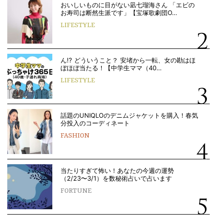
おいしいものに目がない凪七瑠海さん 「エビの
お寿司は断然生派です」【宝塚歌劇団O…
LIFESTYLE
ん!? どういうこと？ 安堵から一転、女の勘はほ
ぼほぼ当たる！【中学生ママ（40…
LIFESTYLE
話題のUNIQLOのデニムジャケットを購入！春気
分投入のコーディネート
FASHION
当たりすぎて怖い！あなたの今週の運勢
（2/23〜3/1）を数秘術占いで占います
FORTUNE