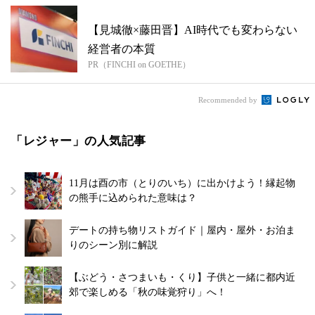
【見城徹×藤田晋】AI時代でも変わらない
経営者の本質
PR（FINCHI on GOETHE）
Recommended by
「レジャー」の人気記事
11月は酉の市（とりのいち）に出かけよう！縁起物
の熊手に込められた意味は？
デートの持ち物リストガイド｜屋内・屋外・お泊ま
りのシーン別に解説
【ぶどう・さつまいも・くり】子供と一緒に都内近
郊で楽しめる「秋の味覚狩り」へ！