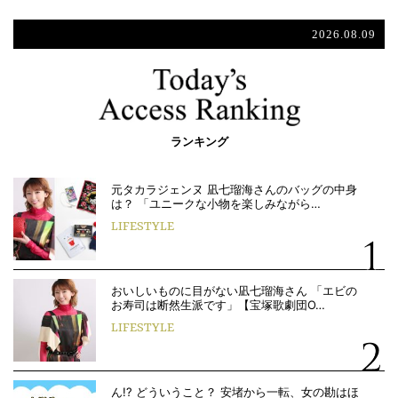
2026.08.09
ランキング
元タカラジェンヌ 凪七瑠海さんのバッグの中身
は？ 「ユニークな小物を楽しみながら…
LIFESTYLE
おいしいものに目がない凪七瑠海さん 「エビの
お寿司は断然生派です」【宝塚歌劇団O…
LIFESTYLE
ん!? どういうこと？ 安堵から一転、女の勘はほ