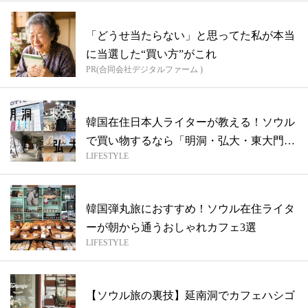
「どうせ当たらない」と思ってた私が本当
に当選した“買い方”がこれ
PR(合同会社デジタルファーム )
韓国在住日本人ライターが教える！ソウル
で買い物するなら「明洞・弘大・東大門・
LIFESTYLE
カロ...
韓国弾丸旅におすすめ！ソウル在住ライタ
ーが朝から通うおしゃれカフェ3選
LIFESTYLE
【ソウル旅の裏技】延南洞でカフェハシゴ