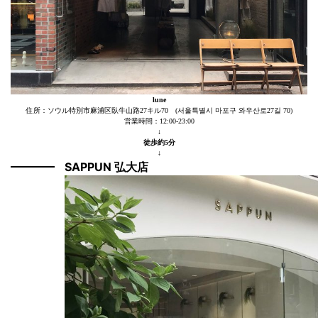
lune
住所：ソウル特別市麻浦区臥牛山路27キル70 (서울특별시 마포구 와우산로27길 70)
営業時間：12:00-23:00
↓
徒歩約5分
↓
SAPPUN 弘大店