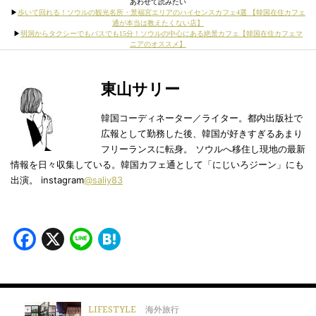
あわせて読みたい
▶︎
歩いて回れる！ソウルの観光名所・景福宮エリアのハイセンスカフェ4選 【韓国在住カフェ
通が本当は教えたくない店】
▶︎
明洞からタクシーでもバスでも15分！ソウルの中心にある絶景カフェ【韓国在住カフェマ
ニアのオススメ】
東山サリー
韓国コーディネーター／ライター。都内出版社で
広報として勤務した後、韓国が好きすぎるあまり
フリーランスに転身。 ソウルへ移住し現地の最新
情報を日々収集している。韓国カフェ通として「にじいろジーン」にも
出演。 instagram
@saliy83
Facebook
X
Line
Hatena
LIFESTYLE
海外旅行