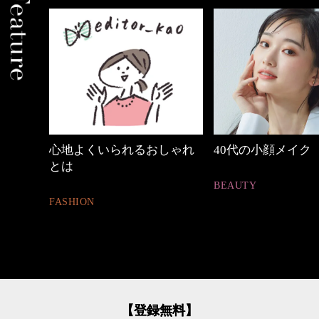
しゃれ
40代の小顔メイク
【ワーママのきれ
ュアル通勤】
BEAUTY
FASHION
【登録無料】