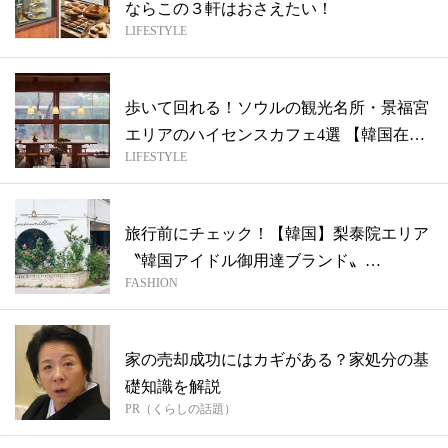
ならこの３軒はおさえたい！
LIFESTYLE
歩いて回れる！ソウルの観光名所・景福宮
エリアのハイセンスカフェ4選 【韓国在住
LIFESTYLE
カ...
旅行前にチェック！【韓国】梨泰院エリア
〝韓国アイドル御用達ブランド〟
FASHION
「DIAGO...
家の売却成功にはカギがある？家処分の基
礎知識を解説
PR（くらしの話題）