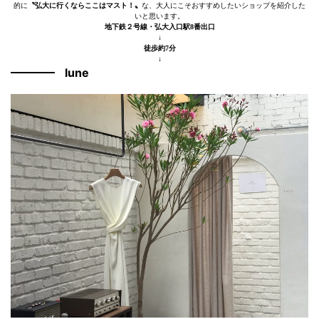
的に
〝弘大に行くならここはマスト！〟
な、大人にこそおすすめしたいショップを紹介した
いと思います。
地下鉄２号線・弘大入口駅8番出口
↓
徒歩約7分
↓
lune