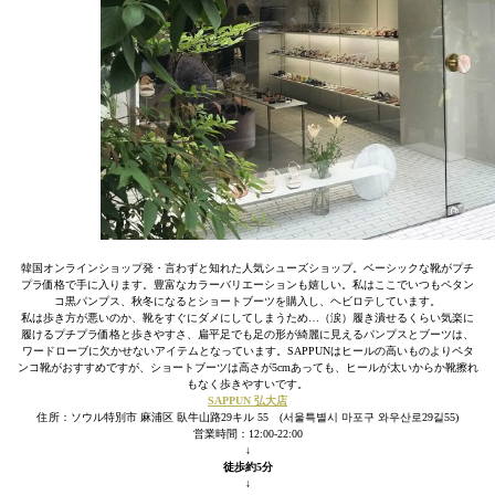
韓国オンラインショップ発・言わずと知れた人気シューズショップ。ベーシックな靴がプチ
プラ価格で手に入ります。豊富なカラーバリエーションも嬉しい。私はここでいつもペタン
コ黒パンプス、秋冬になるとショートブーツを購入し、ヘビロテしています。
私は歩き方が悪いのか、靴をすぐにダメにしてしまうため…（涙）履き潰せるくらい気楽に
履けるプチプラ価格と歩きやすさ、扁平足でも足の形が綺麗に見えるパンプスとブーツは、
ワードローブに欠かせないアイテムとなっています。SAPPUNはヒールの高いものよりペタ
ンコ靴がおすすめですが、ショートブーツは高さが5cmあっても、ヒールが太いからか靴擦れ
もなく歩きやすいです。
SAPPUN 弘大店
住所：ソウル特別市 麻浦区 臥牛山路29キル 55 (서울특별시 마포구 와우산로29길55)
営業時間：12:00-22:00
↓
徒歩約5分
↓