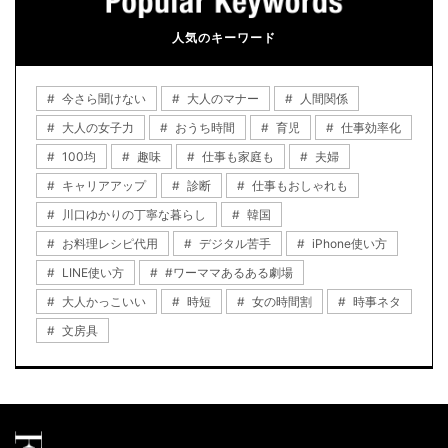
人気のキーワード
今さら聞けない
大人のマナー
人間関係
大人の女子力
おうち時間
育児
仕事効率化
100均
趣味
仕事も家庭も
夫婦
キャリアアップ
診断
仕事もおしゃれも
川口ゆかりの丁寧な暮らし
韓国
お料理レシピ代用
デジタル苦手
iPhone使い方
LINE使い方
#ワーママあるある劇場
大人かっこいい
時短
女の時間割
時事ネタ
文房具