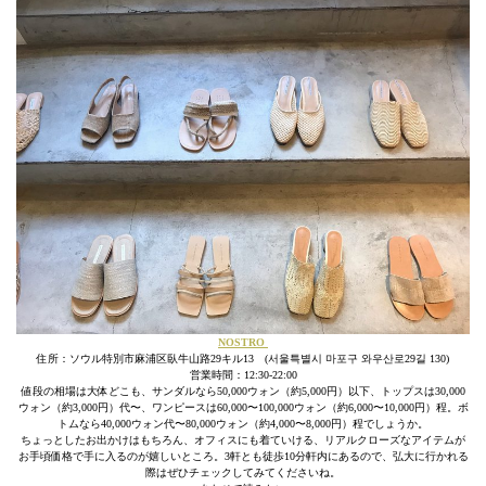
NOSTRO
住所：ソウル特別市麻浦区臥牛山路29キル13 (서울특별시 마포구 와우산로29길 130)
営業時間：12:30-22:00
値段の相場は大体どこも、サンダルなら50,000ウォン（約5,000円）以下、トップスは30,000
ウォン（約3,000円）代〜、ワンピースは60,000〜100,000ウォン（約6,000〜10,000円）程。ボ
トムなら40,000ウォン代〜80,000ウォン（約4,000〜8,000円）程でしょうか。
ちょっとしたお出かけはもちろん、オフィスにも着ていける、リアルクローズなアイテムが
お手頃価格で手に入るのが嬉しいところ。3軒とも徒歩10分軒内にあるので、弘大に行かれる
際はぜひチェックしてみてくださいね。