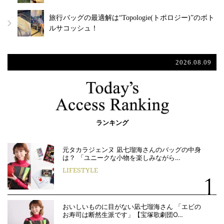
旅行バッグの最適解は“Topologie(トポロジー)”のボト
ルサコッシュ！
2026.08.09
ランキング
元タカラジェンヌ 凪七瑠海さんのバッグの中身
は？ 「ユニークな小物を楽しみながら…
LIFESTYLE
おいしいものに目がない凪七瑠海さん 「エビの
お寿司は断然生派です」【宝塚歌劇団O…