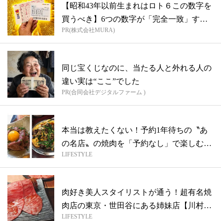
【昭和43年以前生まれはロト６この数字を
買うべき】6つの数字が「完全一致」する
PR(株式会社MURA)
方...
同じ宝くじなのに、当たる人と外れる人の
違い実は“ここ”でした
PR(合同会社デジタルファーム )
本当は教えたくない！予約1年待ちの〝あ
の名店〟の焼肉を「予約なし」で楽しむ方
LIFESTYLE
法
肉好き美人スタイリストが通う！超有名焼
肉店の東京・世田谷にある姉妹店【川村桃
LIFESTYLE
子の...