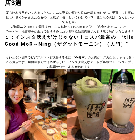
店3選
夏も終わり秋めいてきましたね。こんな季節の変わり目は体調を崩しがち。子育てに仕事に
忙しい働くかあさんたるもの、元気が一番！というわけでパワー源になるのは…なんといっ
てもお肉♡
2月9日ニク（肉）の日生まれ、生まれ持ってのお肉好き♡ 「肉食かあさん」こと、
Domanist・福吉彩子が全力でおすすめしたい都内絶品焼肉屋さんを３店ご紹介いたします！
１：インスタ映えだけじゃない！コスパ最高の ”tHe
Good MoR～Ning（ザグットモーニン）（大門）”
ミシュラン福岡でピグブルマンを獲得する名店「
Mr青木
」のお肉が、気軽におしゃれに食べ
れるお店です。焼肉屋さんではめずらしい、インスタ映えなオードブルやフルーツタップリ
の酵素サワーに心を奪われます。