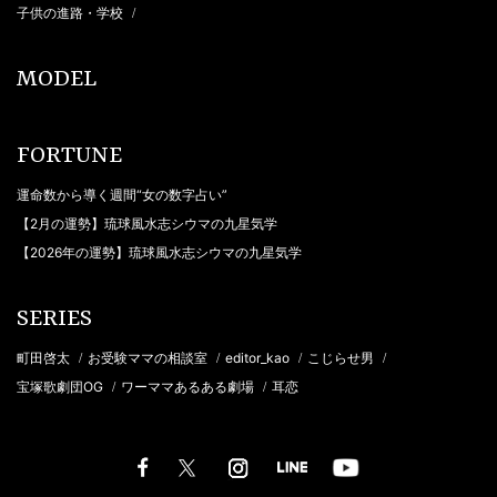
子供の進路・学校
/
MODEL
FORTUNE
運命数から導く週間“女の数字占い”
【2月の運勢】琉球風水志シウマの九星気学
【2026年の運勢】琉球風水志シウマの九星気学
SERIES
町田啓太
お受験ママの相談室
editor_kao
こじらせ男
/
/
/
/
宝塚歌劇団OG
ワーママあるある劇場
耳恋
/
/