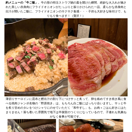
約メニューの「牛ご飯」
。牛の形の特注ストウブ鍋の蓋を開けた瞬間、絶妙な火入れが施さ
れた美しい赤身肉にフライドオニオンがたっぷりと振りかけられた一品、柔らかな赤身肉と
出汁が聞いたご飯に、フライドオニオンのサクサク食感・・・子供も大好きな味付けで、も
りもり食べます！（贅沢！）
薄切りサーロインに昆布と鰹出汁の割り下につけサッと炙って、卵を絡めてすき焼き風に食
べる焼肉ジャンボ名物の「野原焼き」は、もちろん白ご飯にばっちり合いますし、サッと牛
を炙り甘めのタレをつけシャリにのせていただく「和牛すし」も、お肉＋ごはん好きにはた
まりません！落ち着いた雰囲気で地下は半個室のつくりになっているので、子連れも気兼ね
がなく食事が可能です。