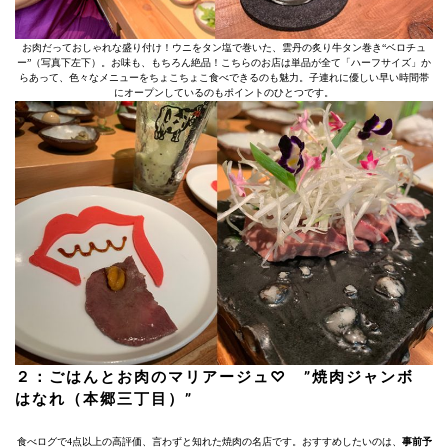
お肉だっておしゃれな盛り付け！ウニをタン塩で巻いた、雲丹の炙り牛タン巻き“ベロチュ
ー”（写真下左下）。お味も、もちろん絶品！こちらのお店は単品が全て「ハーフサイズ」か
らあって、色々なメニューをちょこちょこ食べできるのも魅力。子連れに優しい早い時間帯
にオープンしているのもポイントのひとつです。
２：ごはんとお肉のマリアージュ♡ ”焼肉ジャンボ
はなれ（本郷三丁目）”
食べログで4点以上の高評価、言わずと知れた焼肉の名店です。おすすめしたいのは、
事前予