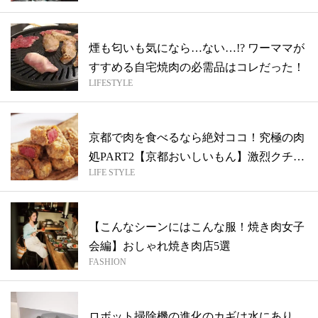
煙も匂いも気になら…ない…!? ワーママが
すすめる自宅焼肉の必需品はコレだった！
LIFESTYLE
京都で肉を食べるなら絶対ココ！究極の肉
処PART2【京都おいしいもん】激烈クチ
LIFE STYLE
コ...
【こんなシーンにはこんな服！焼き肉女子
会編】おしゃれ焼き肉店5選
FASHION
ロボット掃除機の進化のカギは水にあり。