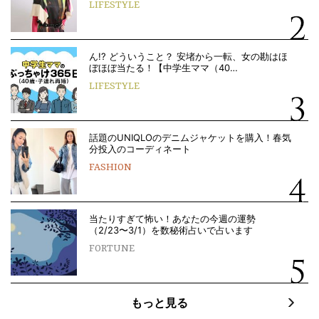
LIFESTYLE
ん!? どういうこと？ 安堵から一転、女の勘はほ
ぼほぼ当たる！【中学生ママ（40…
LIFESTYLE
話題のUNIQLOのデニムジャケットを購入！春気
分投入のコーディネート
FASHION
当たりすぎて怖い！あなたの今週の運勢
（2/23〜3/1）を数秘術占いで占います
FORTUNE
もっと見る