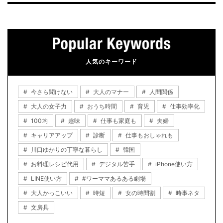
人気のキーワード
今さら聞けない
大人のマナー
人間関係
大人の女子力
おうち時間
育児
仕事効率化
100均
趣味
仕事も家庭も
夫婦
キャリアアップ
診断
仕事もおしゃれも
川口ゆかりの丁寧な暮らし
韓国
お料理レシピ代用
デジタル苦手
iPhone使い方
LINE使い方
#ワーママあるある劇場
大人かっこいい
時短
女の時間割
時事ネタ
文房具