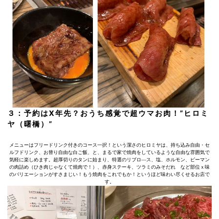
３：予約はX年先？おうち感覚で超ウマお肉！”ヒロミ
ヤ（曙橋）”
メニューはフリードリンク付きのコース一択！という潔さのヒロミヤは、持ち込み自由・セ
ルフドリンク、お替り自由な白ご飯、と、まるで家で焼肉をしているような自由な雰囲気で
気軽に楽しめます。超厚切りのタンに始まり、特選のリブロ―ス、塩、ホルモン、ピーマン
の肉詰め（ひき肉じゃなくて焼肉で！）、赤身ステーキ、ツラミのみそだれ など部位ｘ味
のバリエーションがすさまじい！もう焼肉をこれでもか！というほど味わい尽くせるお店で
す。