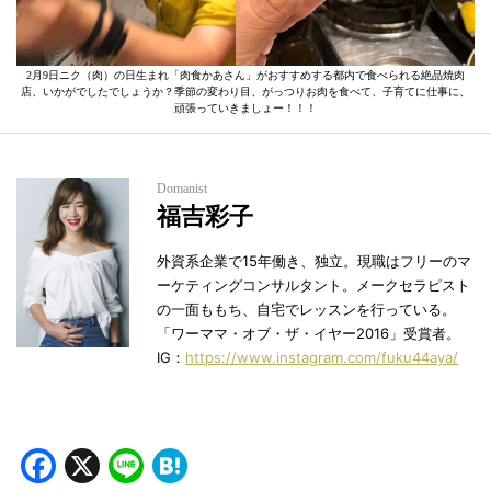
2月9日ニク（肉）の日生まれ「肉食かあさん」がおすすめする都内で食べられる絶品焼肉
店、いかがでしたでしょうか？季節の変わり目、がっつりお肉を食べて、子育てに仕事に、
頑張っていきましょー！！！
Domanist
福吉彩子
外資系企業で15年働き、独立。現職はフリーのマ
ーケティングコンサルタント。メークセラピスト
の一面ももち、自宅でレッスンを行っている。
「ワーママ・オブ・ザ・イヤー2016」受賞者。
IG：
https://www.instagram.com/fuku44aya/
Facebook
X
Line
Hatena