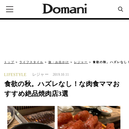
トップ
ライフスタイル
旅・お出かけ
レジャー
食欲の秋。ハズレなし
レジャー
LIFESTYLE
2019.10.11
食欲の秋。ハズレなし！な肉食ママお
すすめ絶品焼肉店3選