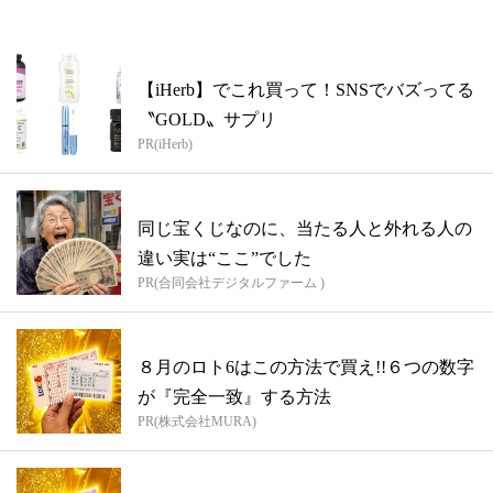
【iHerb】でこれ買って！SNSでバズってる
〝GOLD〟サプリ
PR(iHerb)
同じ宝くじなのに、当たる人と外れる人の
違い実は“ここ”でした
PR(合同会社デジタルファーム )
８月のロト6はこの方法で買え!!６つの数字
が『完全一致』する方法
PR(株式会社MURA)