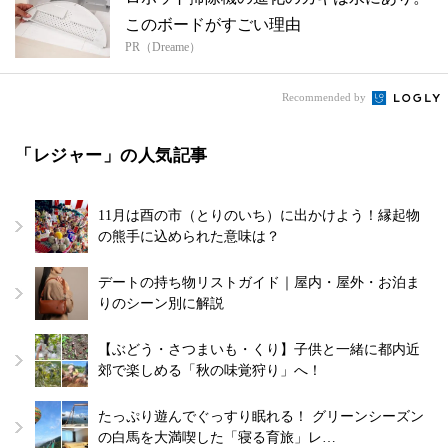
このボードがすごい理由
PR（Dreame）
Recommended by
「レジャー」の人気記事
11月は酉の市（とりのいち）に出かけよう！縁起物
の熊手に込められた意味は？
デートの持ち物リストガイド｜屋内・屋外・お泊ま
りのシーン別に解説
【ぶどう・さつまいも・くり】子供と一緒に都内近
郊で楽しめる「秋の味覚狩り」へ！
たっぷり遊んでぐっすり眠れる！ グリーンシーズン
の白馬を大満喫した「寝る育旅」レ…