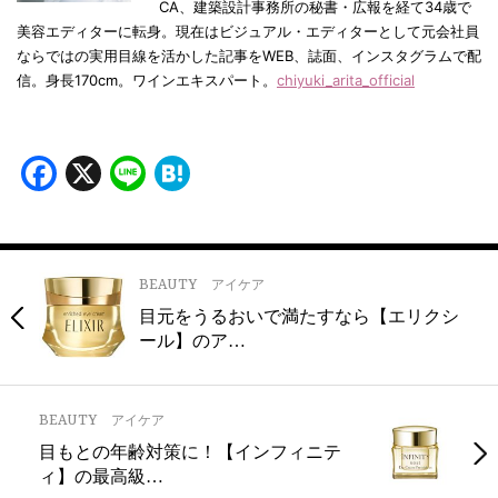
CA、建築設計事務所の秘書・広報を経て34歳で
美容エディターに転身。現在はビジュアル・エディターとして元会社員
ならではの実用目線を活かした記事をWEB、誌面、インスタグラムで配
信。身長170cm。ワインエキスパート。
chiyuki_arita_official
Facebook
X
Line
Hatena
BEAUTY
アイケア
目元をうるおいで満たすなら【エリクシ
ール】のア…
BEAUTY
アイケア
目もとの年齢対策に！【インフィニテ
ィ】の最高級…