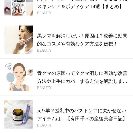
スキンケア＆ボディケア 14選【まとめ】
BEAUTY
黒クマを解消したい！原因は？改善に効果
的なコスメや有効なケア方法を伝授！
BEAUTY
青クマの原因って？クマ消しに有効な改善
方法や上手にカバーする方法を解説しま
BEAUTY
す！
え!?羊？授乳中のバストケアに欠かせない
アイテムは…【有田千幸の産後美容日記】
BEAUTY