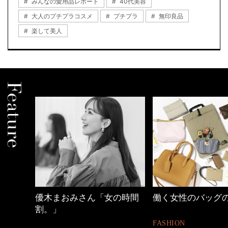
みんなの愛用品レポート
40代美容
大人のプチプラコスメ
プチプラ
無印良品
楽して美人
の時間
働く女性のバッグの中身
心地よくいられる
とは
FASHION