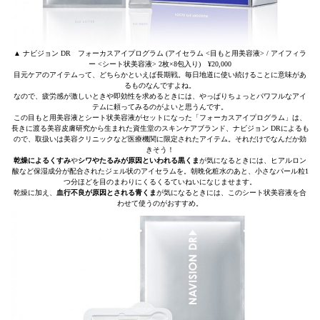
▲ ナビジョン DR フォーカスアイプログラム (アイセラム <目もと用美容液> / アイフィラ
ー <シート状美容液> 2枚×8包入り) ¥20,000
目元ケアのアイテムって、どちらかといえば長期戦。毎日地道に使い続けることに意味があ
るものなんですよね。
なので、疲労感が激しいときや即効性を求めるときには、やっぱりちょっとパワフルなアイ
テムに頼ってみるのがよいと思うんです。
この目もと用美容液とシート状美容液がセットになった「フォーカスアイプログラム」は、
長きに渡る美容皮膚研究から生まれた資生堂のスキンケアブランド、ナビジョン DRによるも
ので、取扱いは美容クリニックなど医療機関に限定されたアイテム。それだけでなんだか効
きそう！
乾燥によるくすみ
や
シワやたるみが原因といわれる黒くま
が気になるときには、ヒアルロン
酸など保湿成分が配合されたジェル状のアイセラムを。朝晩化粧水のあと、小さなパール粒1
つ分ほどを目のまわりにくるくるていねいになじませます。
乾燥に加え、
血行不良が原因とされる青くま
が気になるときには、このシート状美容液を合
わせて使うのがおすすめ。