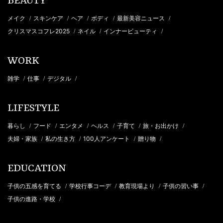
BEAUTY
メイク
スキンケア
ヘア
ボディ
最新美容ニュース
/
/
/
/
/
クリスマスコフレ2025
ネイル
インナービューティ
/
/
/
WORK
雑学
仕事
デジタル
/
/
/
LIFESTYLE
暮らし
フード
エンタメ
ヘルス
子育て
旅・お出かけ
/
/
/
/
/
/
夫婦・家族
私の生き方
100人アンケート
贈り物
/
/
/
/
EDUCATION
子供の五感を育てる
学校行事コーデ
教育現場より
子供の習い事
/
/
/
/
子供の進路・学校
/