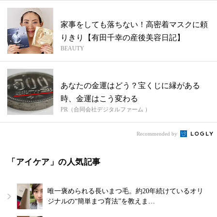
家事をしても落ちない！高密着マスクに頼
りきり【有田千幸の産後美容日記】
BEAUTY
あなたの金運はどう？宝くじに縁がある
時、金運はこう変わる
PR（合同会社デジタルファーム ）
Recommended by
「アイケア」の人気記事
唯一褒められる長いまつ毛。約20年続けているオリ
ジナルの“簡単まつ育法”を教えま…