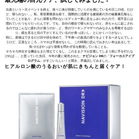
出産という一大イベントを終え、徐々に体が回復していくのを感じている今日この頃。だけ
ど、寝られない…。私、客室乗務員を経て、国際的に活躍する建築家の方の秘書兼広報もし
ていたことがあり、さらに昼夜を問わないエディター業に足をふみいれたので、寝不足には
慣れていたつもりだったんです。でも、自分の都合で寝られないのと、赤ちゃんに起こされ
るのではこんなに疲れ方が違うのか…と、世のワーキングマザーのみなさんを尊敬するばか
り。鏡を見ると目の下がくすんでいるのか青っぽいし、とにかくハリがない。
特に、産後はできるだけ目や頭を休めて、下半身への血流の巡りをよくするべきなんでしょ
うけど、正直なところ…スマホは手放せないし、この時期に読んでおきたい本はあるしで、
気づけばやっぱり昼夜を問わず目を酷使していることも。
そろそろ外出する機会もまた増えてくるし、このままクマが定着してしまう前に手を打たな
ければ…、と思っていた先日、今年の夏に発売された、
ナビジョン DR
の「
フォーカスアイプ
ログラム
」がすごいらしい！と聞き、早速試してみました。
ヒアルロン酸のうるおいが肌にきちんと届くケア！