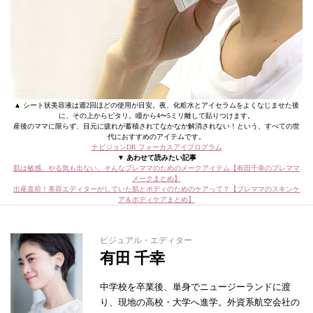
▲ シート状美容液は週2回ほどの使用が目安。夜、化粧水とアイセラムをよくなじませた後
に、その上からピタリ。瞳から4〜5ミリ離して貼りつけます。
産後のママに限らず、目元に疲れが蓄積されてなかなか解消されない！という、すべての世
代におすすめのアイテムです。
ナビジョンDR フォーカスアイプログラム
▼ あわせて読みたい記事
肌は敏感、やる気も出ない。そんなプレママのためのメークアイテム【有田千幸のプレママ
メークまとめ】
出産直前！美容エディターがしていた肌とボディのためのケアって？【プレママのスキンケ
ア＆ボディケアまとめ】
ビジュアル・エディター
有田 千幸
中学校を卒業後、単身でニュージーランドに渡
り、現地の高校・大学へ進学。外資系航空会社の