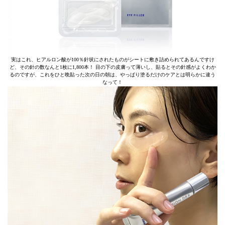
実はこれ、ヒアルロン酸が100％針状にされたものがシートに敷き詰められてあるんですけ
ど、その針の数なんと1枚に1,800本！ 目の下の皮膚って薄いし、貼るとその針感がよくわか
るのですが、これをひと晩貼った次の日の朝は、やっぱり塗るだけのケアとは明らかに違う
なって！