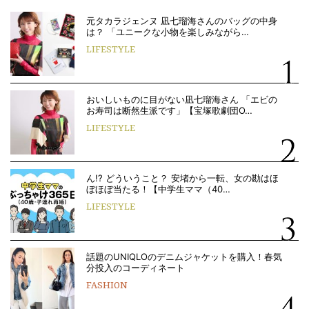
元タカラジェンヌ 凪七瑠海さんのバッグの中身
は？ 「ユニークな小物を楽しみながら…
LIFESTYLE
おいしいものに目がない凪七瑠海さん 「エビの
お寿司は断然生派です」【宝塚歌劇団O…
LIFESTYLE
ん!? どういうこと？ 安堵から一転、女の勘はほ
ぼほぼ当たる！【中学生ママ（40…
LIFESTYLE
話題のUNIQLOのデニムジャケットを購入！春気
分投入のコーディネート
FASHION