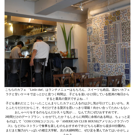
こちらのカフェ 「Little chef」はランチメニューはもちろん、スイーツも絶品。温かいカフェ
ラテと甘いケーキでほっとひと息つく時間は、子どもを追いかけ回している怒涛の毎日から
すると最高の贅沢ですよね…！
子ども連れだとこういったこじんまりしたカフェに入るのは少し気が引けてしまいがち。夫
とふたりだけだからこそ、今だけできる贅沢を思いっきり堪能！向かい合ってたわいもない
おしゃべりをするのもなんだか久々な気が…、なんて方にぜひおすすめです。
2時間だけのデートプラン、いかがでしたか？もしさらに時間に余裕のある時は、ちょっと足
をのばして「COSI COSI(コジコジ)」や「AMERICAN CLUB HOUSE(アメリカンクラブハウ
ス)」などのレストランで食事を楽しむのもおすすめです(どちらも駅から徒歩10分圏内)。
まだまだ魅力がいっぱいの都立大学駅。次の夫婦時間に、ぜひ足を運んでみてはいかがしょ
うか？