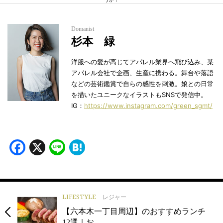
Domanist
杉本 緑
洋服への愛が高じてアパレル業界へ飛び込み、某
アパレル会社で企画、生産に携わる。舞台や落語
などの芸術鑑賞で自らの感性を刺激。娘との日常
を描いたユニークなイラストもSNSで発信中。
IG：
https://www.instagram.com/green_sgmt/
Facebook
X
Line
Hatena
LIFESTYLE
レジャー
【六本木一丁目周辺】のおすすめランチ
12選｜お…