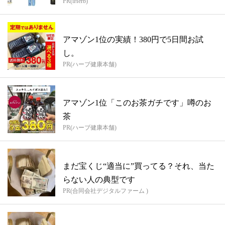
PR(iHerb)
アマゾン1位の実績！380円で5日間お試
し。
PR(ハーブ健康本舗)
アマゾン1位「このお茶ガチです」噂のお
茶
PR(ハーブ健康本舗)
まだ宝くじ“適当に”買ってる？それ、当た
らない人の典型です
PR(合同会社デジタルファーム )