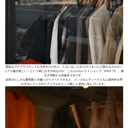
普段はプチプラブランドも大好きだけれど、たまにはこだわりのつまった上質な大人のカジ
ュアル服が欲しい！という時におすすめなのが、こちらのセレクトショップ「POST 78」。都
立大学駅から約徒歩３分です。
店長のたしかな審美眼と洋服へのリスペクトのもと、メンズ＆レディースともに国内外を問
わずセレクトされたアイテムがところ狭しと店内に並んでいます。