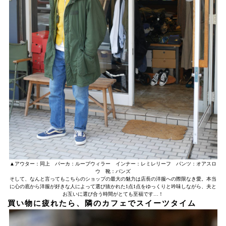
▲アウター：同上 パーカ：ループウィラー インナー：レミレリーフ パンツ：オアスロ
ウ 靴：バンズ
そして、なんと言ってもこちらのショップの最大の魅力は店長の洋服への際限なき愛。本当
に心の底から洋服が好きな人によって選び抜かれた1点1点をゆっくりと吟味しながら、夫と
お互いに選び合う時間がとても至福です…！
買い物に疲れたら、隣のカフェでスイーツタイム