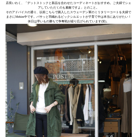
店長いわく、「デットストックと新品を合わせたコーディネートがおすすめ。ご夫婦でシェ
アしていただくのも素敵ですよ」とのこと。
そのアドバイスの通り、以前こちらで購入したスウェーデン軍のミリタリーコートを夫婦で
まさにMehim中です。バサッと羽織れるビックシルエットが子育て中は本当にありがたい！
休日は早いもの勝ちで争奪戦が繰り広げられています(笑)。