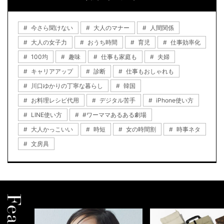
今さら聞けない
大人のマナー
人間関係
大人の女子力
おうち時間
育児
仕事効率化
100均
趣味
仕事も家庭も
夫婦
キャリアアップ
診断
仕事もおしゃれも
川口ゆかりの丁寧な暮らし
韓国
お料理レシピ代用
デジタル苦手
iPhone使い方
LINE使い方
#ワーママあるある劇場
大人かっこいい
時短
女の時間割
時事ネタ
文房具