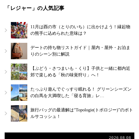
「レジャー」の人気記事
11月は酉の市（とりのいち）に出かけよう！縁起物
の熊手に込められた意味は？
デートの持ち物リストガイド｜屋内・屋外・お泊ま
りのシーン別に解説
【ぶどう・さつまいも・くり】子供と一緒に都内近
郊で楽しめる「秋の味覚狩り」へ！
たっぷり遊んでぐっすり眠れる！ グリーンシーズン
の白馬を大満喫した「寝る育旅」レ…
旅行バッグの最適解は“Topologie(トポロジー)”のボト
ルサコッシュ！
2026.08.08