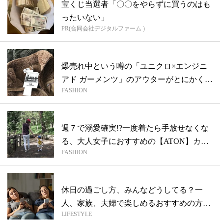
宝くじ当選者「〇〇をやらずに買うのはも
ったいない」
PR(合同会社デジタルファーム )
爆売れ中という噂の「ユニクロ×エンジニ
アド ガーメンツ」のアウターがとにかく使
FASHION
え...
週７で溺愛確実!?一度着たら手放せなくな
る、大人女子におすすめの【ATON】カ
FASHION
ッ...
休日の過ごし方、みんなどうしてる？一
人、家族、夫婦で楽しめるおすすめの方法
LIFESTYLE
まとめ