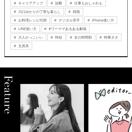
キャリアアップ
診断
仕事もおしゃれも
川口ゆかりの丁寧な暮らし
韓国
お料理レシピ代用
デジタル苦手
iPhone使い方
LINE使い方
#ワーママあるある劇場
大人かっこいい
時短
女の時間割
時事ネタ
文房具