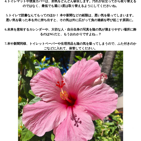
4.トイレマットや便座カバーは、邪気をどんどん吸収します。汚れが目立ってから取り替える
のではなく、最低でも週に1度は取り替えるようにしてくださいね。
5.トイレで読書なんてもってのほか！ 本や新聞などの紙類は、悪い気を吸ってしまいます。
悪い気を吸った本を外に持ち出すと、その気は外に広がって負の連鎖を呼び起こす原因に。
6.未来を意味するカレンダーや、大切な人・自分自身の写真を陰の気が溜まりやすい場所に飾
るのはNGだと、もうおわかりですよね…？
7.本や新聞同様、トイレットペーパーや生理用品も陰の気を吸ってしまうので、ふた付きのか
ごなどに入れて、保管してください。