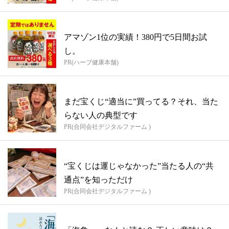
アマゾン1位の実績！380円で5日間お試
し。
PR(ハーブ健康本舗)
まだ宝くじ“適当に”買ってる？それ、当た
らない人の典型です
PR(合同会社デジタルファーム )
“宝くじは運じゃなかった”当たる人の“共
通点”を知っただけ
PR(合同会社デジタルファーム )