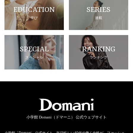
EDUCATION
SERIES
学び
連載
SPECIAL
RANKING
スペシャル
ランキング
小学館 Domani（ドマーニ） 公式ウェブサイト
小学館「Domani」公式サイト。毎日忙しい40代の働く女性が、ファッショ