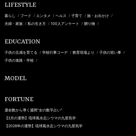
LIFESTYLE
暮らし
フード
エンタメ
ヘルス
子育て
旅・お出かけ
/
/
/
/
/
/
夫婦・家族
私の生き方
100人アンケート
贈り物
/
/
/
/
EDUCATION
子供の五感を育てる
学校行事コーデ
教育現場より
子供の習い事
/
/
/
/
子供の進路・学校
/
MODEL
FORTUNE
運命数から導く週間“女の数字占い”
【2月の運勢】琉球風水志シウマの九星気学
【2026年の運勢】琉球風水志シウマの九星気学