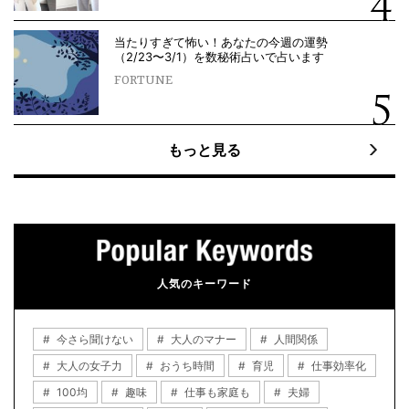
当たりすぎて怖い！あなたの今週の運勢
（2/23〜3/1）を数秘術占いで占います
FORTUNE
もっと見る
人気のキーワード
今さら聞けない
大人のマナー
人間関係
大人の女子力
おうち時間
育児
仕事効率化
100均
趣味
仕事も家庭も
夫婦