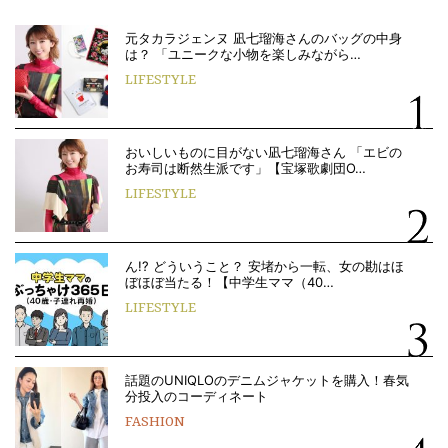
元タカラジェンヌ 凪七瑠海さんのバッグの中身
は？ 「ユニークな小物を楽しみながら…
LIFESTYLE
おいしいものに目がない凪七瑠海さん 「エビの
お寿司は断然生派です」【宝塚歌劇団O…
LIFESTYLE
ん!? どういうこと？ 安堵から一転、女の勘はほ
ぼほぼ当たる！【中学生ママ（40…
LIFESTYLE
話題のUNIQLOのデニムジャケットを購入！春気
分投入のコーディネート
FASHION