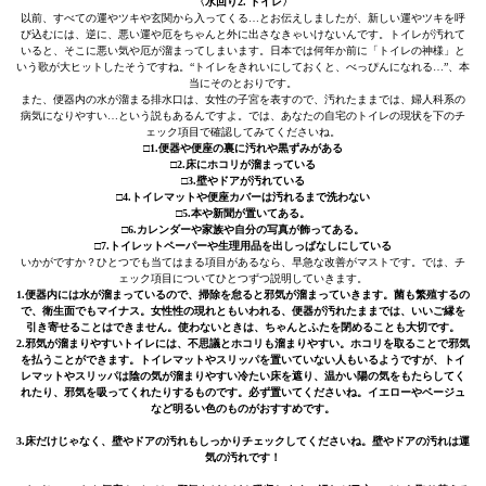
〈水回り2. トイレ〉
以前、すべての運やツキや玄関から入ってくる…とお伝えしましたが、新しい運やツキを呼
び込むには、逆に、悪い運や厄をちゃんと外に出さなきゃいけないんです。トイレが汚れて
いると、そこに悪い気や厄が溜まってしまいます。日本では何年か前に「トイレの神様」と
いう歌が大ヒットしたそうですね。“トイレをきれいにしておくと、べっぴんになれる…”、本
当にそのとおりです。
また、便器内の水が溜まる排水口は、女性の子宮を表すので、汚れたままでは、婦人科系の
病気になりやすい…という説もあるんですよ。では、あなたの自宅のトイレの現状を下のチ
ェック項目で確認してみてくださいね。
□1.便器や便座の裏に汚れや黒ずみがある
□2.床にホコリが溜まっている
□3.壁やドアが汚れている
□4.トイレマットや便座カバーは汚れるまで洗わない
□5.本や新聞が置いてある。
□6.カレンダーや家族や自分の写真が飾ってある。
□7.トイレットペーパーや生理用品を出しっぱなしにしている
いかがですか？ひとつでも当てはまる項目があるなら、早急な改善がマストです。では、チ
ェック項目についてひとつずつ説明していきます。
1.便器内には水が溜まっているので、掃除を怠ると邪気が溜まっていきます。菌も繁殖するの
で、衛生面でもマイナス。女性性の現れともいわれる、便器が汚れたままでは、いいご縁を
引き寄せることはできません。使わないときは、ちゃんとふたを閉めることも大切です。
2.邪気が溜まりやすいトイレには、不思議とホコリも溜まりやすい。ホコリを取ることで邪気
を払うことができます。トイレマットやスリッパを置いていない人もいるようですが、トイ
レマットやスリッパは陰の気が溜まりやすい冷たい床を遮り、温かい陽の気をもたらしてく
れたり、邪気を吸ってくれたりするものです。必ず置いてくださいね。イエローやベージュ
など明るい色のものがおすすめです。
3.床だけじゃなく、壁やドアの汚れもしっかりチェックしてくださいね。壁やドアの汚れは運
気の汚れです！