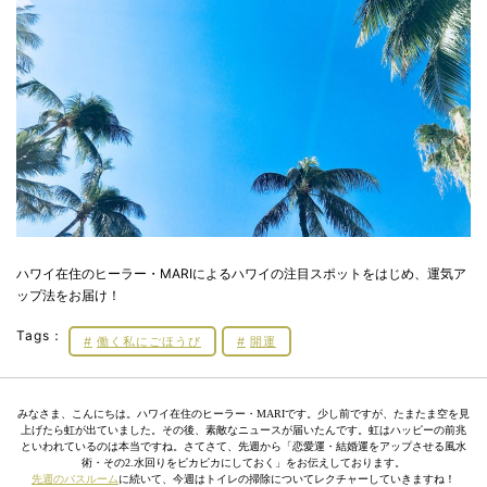
ハワイ在住のヒーラー・MARIによるハワイの注目スポットをはじめ、運気ア
ップ法をお届け！
Tags：
働く私にごほうび
開運
みなさま、こんにちは。ハワイ在住のヒーラー・MARIです。少し前ですが、たまたま空を見
上げたら虹が出ていました。その後、素敵なニュースが届いたんです。虹はハッピーの前兆
といわれているのは本当ですね。さてさて、先週から「恋愛運・結婚運をアップさせる風水
術・その2.水回りをピカピカにしておく」をお伝えしております。
先週のバスルーム
に続いて、今週はトイレの掃除についてレクチャーしていきますね！