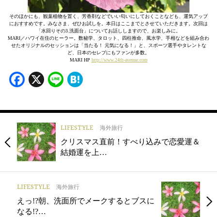
そのほかにも、観葉植物を置く、芳香剤などでいい匂いにしておくことなども、運気アップ
におすすめです。みなさま、ぜひお試しを。本日はここまでとさせていただきます。次回は
「水回りその3.洗面台」についてお話ししますので、お楽しみに。
MARI／ハワイ在住のヒーラー。数秘学、タロット、四柱推命、風水学、手相などを組み合わ
せたオリジナルのセッションは「当たる！ 元気になる！」と、スポーツ選手やタレントな
ど、日本のセレブにもファンが多数。
MARI HP
http://www.24th-avenue.com
Facebook
X
Line
Hatena
LIFESTYLE
海外旅行
クリスマス直前！すべり込みで恋愛運＆
結婚運を上…
LIFESTYLE
海外旅行
えっ!?朝、洗面所でメークするとブスに
なる!?…