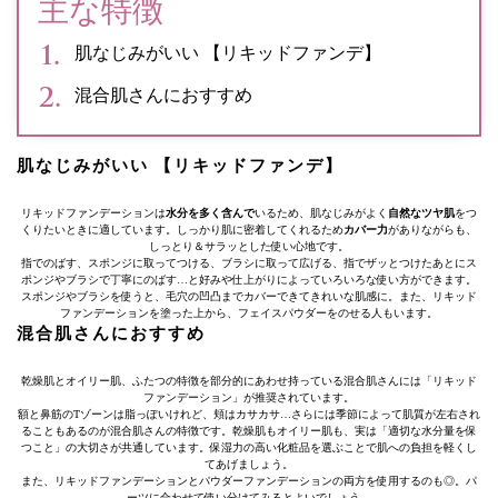
主な特徴
肌なじみがいい 【リキッドファンデ】
混合肌さんにおすすめ
肌なじみがいい 【リキッドファンデ】
リキッドファンデーションは
水分を多く含んで
いるため、肌なじみがよく
自然なツヤ肌
をつ
くりたいときに適しています。しっかり肌に密着してくれるため
カバー力
がありながらも、
しっとり＆サラッとした使い心地です。
指でのばす、スポンジに取ってつける、ブラシに取って広げる、指でザッとつけたあとにス
ポンジやブラシで丁寧にのばす…と好みや仕上がりによっていろいろな使い方ができます。
スポンジやブラシを使うと、毛穴の凹凸までカバーできてきれいな肌感に。また、リキッド
ファンデーションを塗った上から、フェイスパウダーをのせる人もいます。
混合肌さんにおすすめ
乾燥肌とオイリー肌、ふたつの特徴を部分的にあわせ持っている混合肌さんには「リキッド
ファンデーション」が推奨されています。
額と鼻筋のTゾーンは脂っぽいけれど、頬はカサカサ…さらには季節によって肌質が左右され
ることもあるのが混合肌さんの特徴です。乾燥肌もオイリー肌も、実は「適切な水分量を保
つこと」の大切さが共通しています。保湿力の高い化粧品を選ぶことで肌への負担を軽くし
てあげましょう。
また、リキッドファンデーションとパウダーファンデーションの両方を使用するのも◎。パ
ーツに合わせて使い分けてみるとよいでしょう。