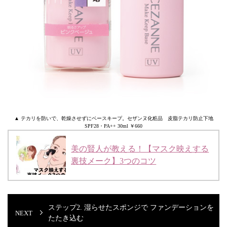
▲ テカリを防いで、乾燥させずにベースキープ。セザンヌ化粧品 皮脂テカリ防止下地
SPF28・PA++ 30ml ￥660
美の賢人が教える！【マスク映えする
裏技メーク】3つのコツ
ステップ2. 湿らせたスポンジで ファンデーションを
たたき込む