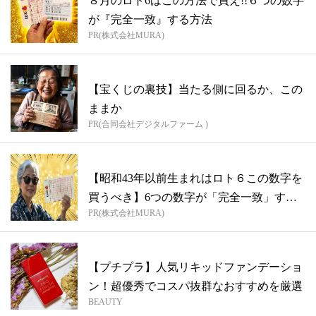
８月のロト6はこの方法で買え!!６つの数字
が『完全一致』する方法
PR(株式会社MURA)
【宝くじの裏技】当たる側に回るか、この
ままか
PR(合同会社デジタルファーム )
【昭和43年以前生まれはロト６この数字を
買うべき】6つの数字が「完全一致」する
PR(株式会社MURA)
方...
【プチプラ】人気リキッドファンデーショ
ン！超優秀でコスパ抜群なおすすめを厳選
BEAUTY