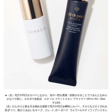
▲（左）毛穴や凹凸をカバーしながら、光の一部を透過・拡散させることでつるんとなめら
かなツヤ肌に。カネボウ化粧品 ルナソル フラットスキン プライマー SPF15･PA+ 30ml
￥3,850
（右）ひんやりと肌を引き締める感覚で毛穴や凹凸を瞬時にカバー。テカリなどのくずれを
防ぎつつ、肌のうるおいをキープ。クレ･ド･ポー ボーテ ヴォワールマティフィアンリサン