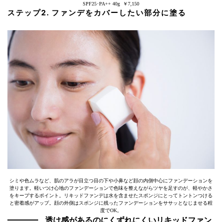
SPF25･PA++ 40g ￥7,150
ステップ2. ファンデをカバーしたい部分に塗る
シミや色ムラなど、肌のアラが目立つ目の下や小鼻など顔の内側中心にファンデーションを
塗ります。軽いつけ心地のファンデーションで色味を整えながらツヤを足すのが、軽やかさ
をキープするポイント。リキッドファンデは水を含ませたスポンジにとってトントンつける
と密着感がアップ。顔の外側はスポンジに残ったファンデーションをササッとなじませる程
度でOK。
透け感があるのにくずれにくいリキッドファン