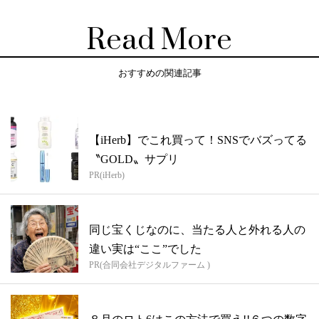
Read More
おすすめの関連記事
【iHerb】でこれ買って！SNSでバズってる
〝GOLD〟サプリ
PR(iHerb)
同じ宝くじなのに、当たる人と外れる人の
違い実は“ここ”でした
PR(合同会社デジタルファーム )