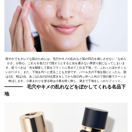
軽やかでもキレイな肌のためには、毛穴やキメの乱れなど肌の凹凸を感じさせない「なめら
かさ」が肝心。これらを色だけで隠そうとすると光を通さない厚塗り肌になってしまいま
す。使うべきは「光を駆使して肌をフラットに見せてくれる下地」で、ふわっとぼかすくら
いがベスト。また、下地を均一に塗ることも大切です。パール大の下地を指にとったら、額
は2点、頰は3点、あごは1点の計8点置きをしてから顔の内→外へと向けて指の腹でスーッと
伸ばします。小鼻まわりを塗る時は小鼻を軽く倒し、溝まで下地をしっかりフィット。
毛穴やキメの乱れなどをぼかしてくれる名品下
地