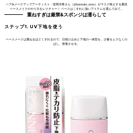
ヘア&メークアップアーティスト・室岡洋希さん（@hairmake_muro）がマスク映えする裏技
ベースメイクのやり方をレクチャー！ ベースはこすれに強いアイテムを選んでみて。
重ねすぎは厳禁&スポンジは濡らして
ステップ1. UV下地を使う
ベースメークは重ねるほどくずれるので、日焼け止めと下地の一体型を。少量をムラなくの
ばし、密着させる。