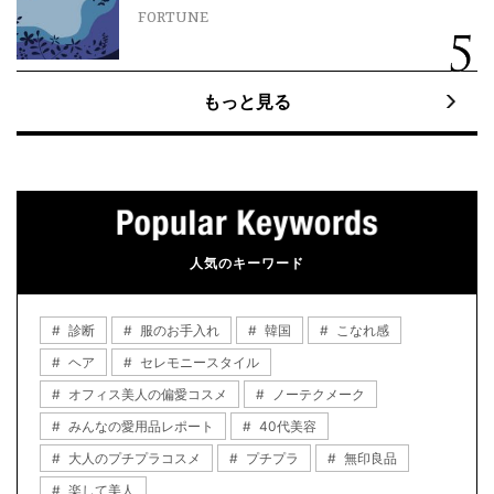
FORTUNE
もっと見る
人気のキーワード
診断
服のお手入れ
韓国
こなれ感
ヘア
セレモニースタイル
オフィス美人の偏愛コスメ
ノーテクメーク
みんなの愛用品レポート
40代美容
大人のプチプラコスメ
プチプラ
無印良品
楽して美人