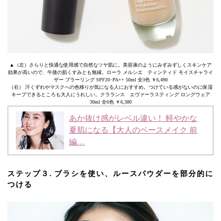
▲（左）さらりと快適な使用感で自然なツヤ肌に。美容液のようにみずみずしくスキンケア
効果が高いので、午後の肌くすみとも無縁。ローラ メルシエ ティンティド モイスチャライ
ザー ブラーリング SPF20･PA++ 50ml 全3色 ￥6,490
（右） 汗くずれやマスクへの色移りが気になる人におすすめ。つけている感がないのに保湿
キープできるところも大人にうれしい。クラランス エヴァーラスティング ロングウェア
30ml 全6色 ￥6,380
あか抜け感がレベル違い！ 軽やかな
夏肌になる【大人のベースメイク 前
編…
ステップ３. ブラシを使い、ルースパウダーを部分的に
つける