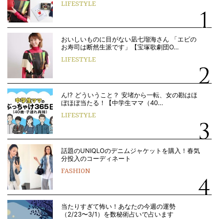
LIFESTYLE
おいしいものに目がない凪七瑠海さん 「エビの
お寿司は断然生派です」【宝塚歌劇団O…
LIFESTYLE
ん!? どういうこと？ 安堵から一転、女の勘はほ
ぼほぼ当たる！【中学生ママ（40…
LIFESTYLE
話題のUNIQLOのデニムジャケットを購入！春気
分投入のコーディネート
FASHION
当たりすぎて怖い！あなたの今週の運勢
（2/23〜3/1）を数秘術占いで占います