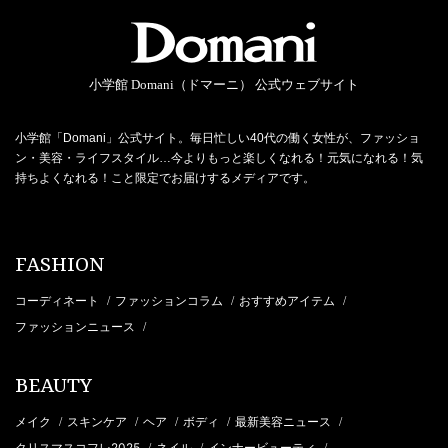
小学館 Domani（ドマーニ） 公式ウェブサイト
小学館「Domani」公式サイト。毎日忙しい40代の働く女性が、ファッショ
ン・美容・ライフスタイル…今よりもっと楽しくなれる！元気になれる！気
持ちよくなれる！こと限定でお届けするメディアです。
FASHION
コーディネート
ファッションコラム
おすすめアイテム
/
/
/
ファッションニュース
/
BEAUTY
メイク
スキンケア
ヘア
ボディ
最新美容ニュース
/
/
/
/
/
クリスマスコフレ2025
ネイル
インナービューティ
/
/
/