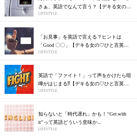
さぁ、英語でなんて言う？【デキる女の♡
LIFESTYLE
ひと...
「お見事」を英語で言える？ヒントは
「Good 〇〇」【デキる女の♡ひと言英会
LIFESTYLE
話】
英語で「ファイト！」って声をかけたら喧
嘩がはじまる⁉︎【デキる女の♡ひと言英会
LIFESTYLE
話...
知らないと「時代遅れ」かも！‘‘Get with
it’’って英語どういう意味か...
LIFESTYLE