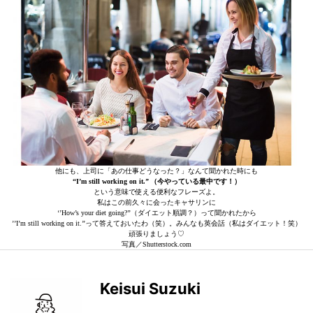
他にも、上司に「あの仕事どうなった？」なんて聞かれた時にも
“I’m still working on it.’’ （今やっている最中です！）
という意味で使える便利なフレーズよ。
私はこの前久々に会ったキャサリンに
‘’How’s your diet going?’’（ダイエット順調？）って聞かれたから
’’I’m still working on it.’’って答えておいたわ（笑）。みんなも英会話（私はダイエット！笑）
頑張りましょう♡
写真／Shutterstock.com
Keisui Suzuki