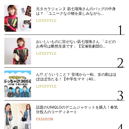
元タカラジェンヌ 凪七瑠海さんのバッグの中身
は？ 「ユニークな小物を楽しみながら…
LIFESTYLE
おいしいものに目がない凪七瑠海さん 「エビの
お寿司は断然生派です」【宝塚歌劇団O…
LIFESTYLE
ん!? どういうこと？ 安堵から一転、女の勘はほ
ぼほぼ当たる！【中学生ママ（40…
LIFESTYLE
話題のUNIQLOのデニムジャケットを購入！春気
分投入のコーディネート
FASHION