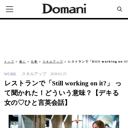
トップ
働く
仕事
スキルアップ
レストランで「Still working on i
スキルアップ
WORK
2020.01.25
レストランで「Still working on it?」 っ
て聞かれた！どういう意味？【デキる
女の♡ひと言英会話】