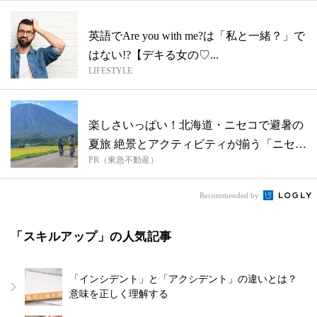
英語でAre you with me?は「私と一緒？」で
はない!?【デキる女の♡...
LIFESTYLE
楽しさいっぱい！北海道・ニセコで避暑の
夏旅 絶景とアクティビティが揃う「ニセコ
PR（東急不動産）
東...
Recommended by
「スキルアップ」の人気記事
「インシデント」と「アクシデント」の違いとは？
意味を正しく理解する