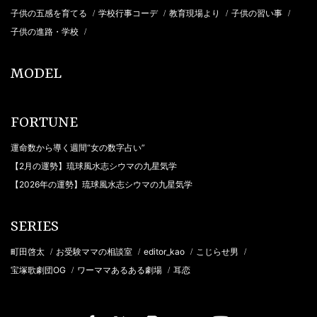
子供の五感を育てる
学校行事コーデ
教育現場より
子供の習い事
/
/
/
/
子供の進路・学校
/
MODEL
FORTUNE
運命数から導く週間“女の数字占い”
【2月の運勢】琉球風水志シウマの九星気学
【2026年の運勢】琉球風水志シウマの九星気学
SERIES
町田啓太
お受験ママの相談室
editor_kao
こじらせ男
/
/
/
/
宝塚歌劇団OG
ワーママあるある劇場
耳恋
/
/