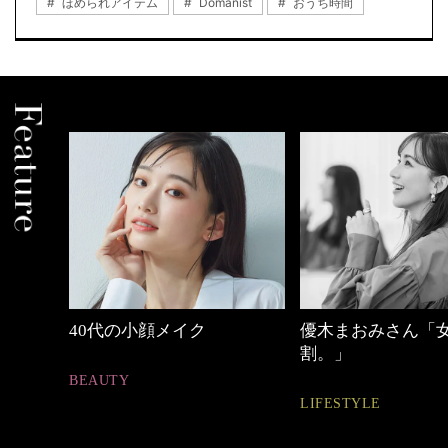
ほめられアイテム
Domanist
おうち時間
優木まおみさん「女の時間
【ワーママのきれ
割。」
ュアル通勤】
LIFESTYLE
FASHION