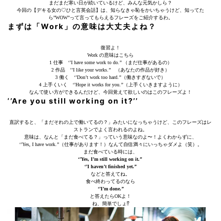
まだまだ寒い日が続いているけど、みんな元気かしら？
今回の【デキる女の♡ひと言英会話】は、知らなきゃ恥をかいちゃうけど、知ってた
ら”WOW”って言ってもらえるフレーズをご紹介するわ。
まずは「Work」の意味は大丈夫よね？
復習よ！
Work の意味はこちら
1 仕事 ‘’I have some work to do.’’ （まだ仕事があるの）
2 作品 ’’I like your works.’’ （あなたの作品が好き）
3 働く ‘’Don’t work too hard.’’（働きすぎないで）
4 上手くいく ‘’Hope it works for you.’’（上手くいきますように）
なんて使い方ができるんだけど、今回覚えて欲しいのはこのフレーズよ！
‘’Are you still working on it?’’
直訳すると、「まだそれの上で働いてるの？」みたいになっちゃうけど、このフレーズはレ
ストランでよく言われるのよね。
意味は、なんと「まだ食べてる？」っていう意味なのよ〜！よくわからずに、
‘’Yes, I have work.’’（仕事があります！）なんて自信満々にいっちゃダメよ（笑）。
まだ食べている時には、
‘’Yes, I’m still working on it.’’
‘’I haven’t finished yet.’’
などと答えてね。
食べ終わってるのなら
‘’I’m done.’’
と答えたらOKよ！
ね、簡単でしょ⁉︎