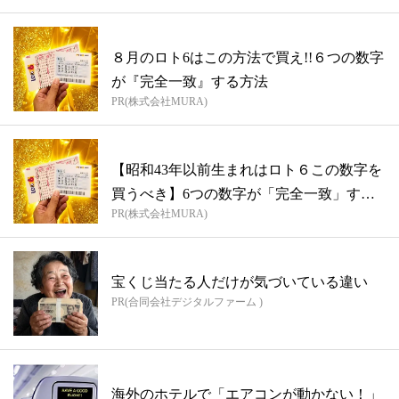
８月のロト6はこの方法で買え!!６つの数字
が『完全一致』する方法
PR(株式会社MURA)
【昭和43年以前生まれはロト６この数字を
買うべき】6つの数字が「完全一致」する
PR(株式会社MURA)
方...
宝くじ当たる人だけが気づいている違い
PR(合同会社デジタルファーム )
海外のホテルで「エアコンが動かない！」