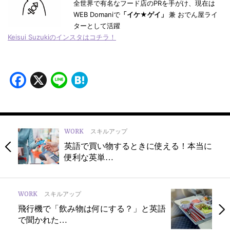
全世界で有名なフード店のPRを手がけ、現在は
WEB Domaniで
「イケ★ゲイ」
兼 おでん屋ライ
ターとして活躍
Keisui Suzukiのインスタはコチラ！
Facebook
X
Line
Hatena
WORK
スキルアップ
英語で買い物するときに使える！本当に
便利な英単…
WORK
スキルアップ
飛行機で「飲み物は何にする？」と英語
で聞かれた…