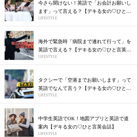
今さら聞けない！英語で「お会計お願いし
ます」って言える？【デキる女の♡ひと言
LIFESTYLE
英会...
海外で緊急時「病院まで連れて行って」を
英語で言える？【デキる女の♡ひと言英会
LIFESTYLE
話】
タクシーで「空港までお願いします」って
英語でなんて言う？【デキる女の♡ひと言
LIFESTYLE
英会...
中学生英語でOK！地図アプリと英語で道
案内【デキる女の♡ひと言英会話】
LIFESTYLE