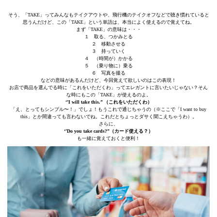
そう、「TAKE」ってみんなもテイクアウトや、飛行機のテイクオフなどで聴き慣れていると
思うんだけど、この「TAKE」という単語は、本当によく使えるので覚えてね。
まず「TAKE」の意味は・・・
１ 取る、つかみとる
２ 移動させる
３ 持っていく
４ （時間が）かかる
５ （乗り物に）乗る
６ 写真を撮る
などの意味があるんだけど、今回覚えて欲しいのはこの表現！
お店で商品を選んでる時に「これをいただくわ」ってエレガントに言いたいじゃない？そん
な時にもこの「TAKE」が使えるのよ。
‘’I will take this.’’ （これをいただくわ）
「え、とってもシンプル〜！」でしょ！もうこれで通じちゃうの（※ここで「I want to buy
this」とか間違っても言わないでね。これだとちょっとダサく聞こえちゃうわ）。
さらに、
‘’Do you take cards?’’（カード使える？）
も一緒に覚えておくと便利！