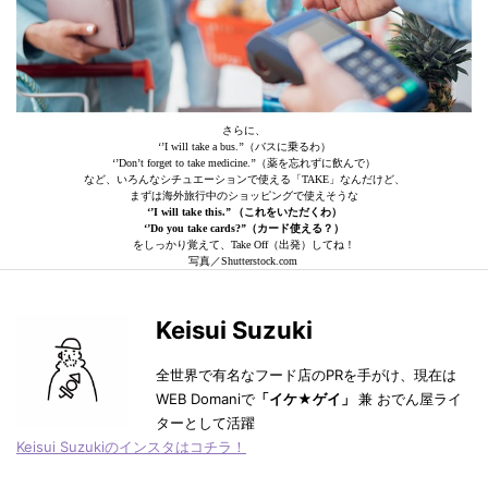
さらに、
‘’I will take a bus.’’（バスに乗るわ）
‘’Don’t forget to take medicine.’’（薬を忘れずに飲んで）
など、いろんなシチュエーションで使える「TAKE」なんだけど、
まずは海外旅行中のショッピングで使えそうな
‘’I will take this.’’ （これをいただくわ）
‘’Do you take cards?’’（カード使える？）
をしっかり覚えて、Take Off（出発）してね！
写真／Shutterstock.com
Keisui Suzuki
全世界で有名なフード店のPRを手がけ、現在は
WEB Domaniで
「イケ★ゲイ」
兼 おでん屋ライ
ターとして活躍
Keisui Suzukiのインスタはコチラ！