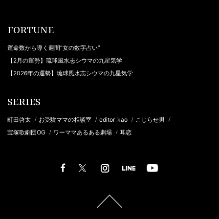
FORTUNE
運命数から導く週間“女の数字占い”
【2月の運勢】琉球風水志シウマの九星気学
【2026年の運勢】琉球風水志シウマの九星気学
SERIES
町田啓太
お受験ママの相談室
editor_kao
こじらせ男
/
/
/
/
宝塚歌劇団OG
ワーママあるある劇場
耳恋
/
/