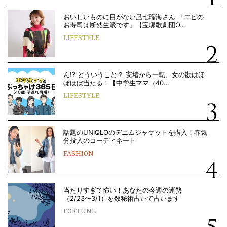
おいしいものに目がない凪七瑠海さん 「エビの
お寿司は断然生派です」【宝塚歌劇団O…
LIFESTYLE
ん!? どういうこと？ 安堵から一転、女の勘はほ
ぼほぼ当たる！【中学生ママ（40…
LIFESTYLE
話題のUNIQLOのデニムジャケットを購入！春気
分投入のコーディネート
FASHION
当たりすぎて怖い！あなたの今週の運勢
（2/23〜3/1）を数秘術占いで占います
FORTUNE