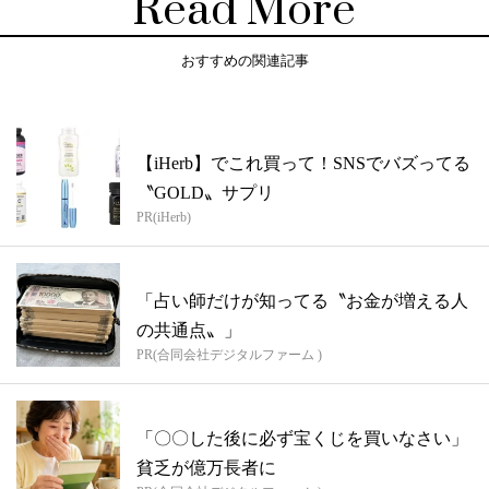
Read More
おすすめの関連記事
【iHerb】でこれ買って！SNSでバズってる
〝GOLD〟サプリ
PR(iHerb)
「占い師だけが知ってる〝お金が増える人
の共通点〟」
PR(合同会社デジタルファーム )
「〇〇した後に必ず宝くじを買いなさい」
貧乏が億万長者に