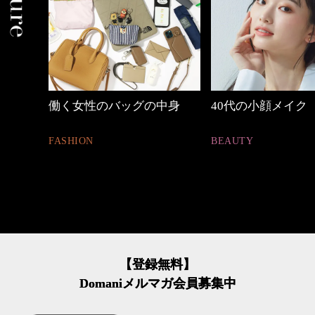
中身
40代の小顔メイク
【ワーママのきれ
ュアル通勤】
BEAUTY
FASHION
【登録無料】
Domaniメルマガ会員募集中