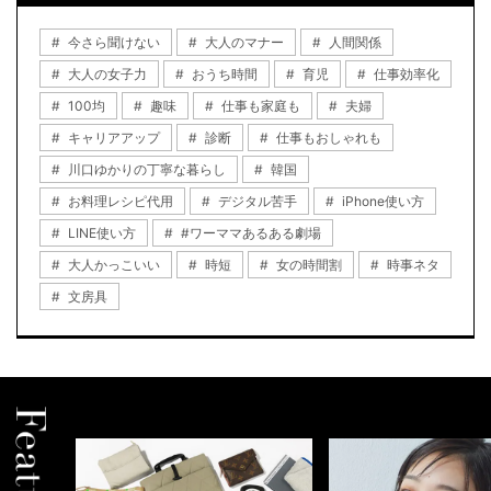
今さら聞けない
大人のマナー
人間関係
大人の女子力
おうち時間
育児
仕事効率化
100均
趣味
仕事も家庭も
夫婦
キャリアアップ
診断
仕事もおしゃれも
川口ゆかりの丁寧な暮らし
韓国
お料理レシピ代用
デジタル苦手
iPhone使い方
LINE使い方
#ワーママあるある劇場
大人かっこいい
時短
女の時間割
時事ネタ
文房具