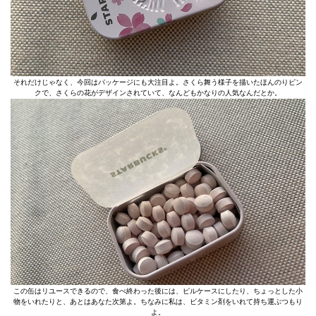
それだけじゃなく、今回はパッケージにも大注目よ。さくら舞う様子を描いたほんのりピン
クで、さくらの花がデザインされていて、なんどもかなりの人気なんだとか。
この缶はリユースできるので、食べ終わった後には、ピルケースにしたり、ちょっとした小
物をいれたりと、あとはあなた次第よ。ちなみに私は、ビタミン剤をいれて持ち運ぶつもり
よ。