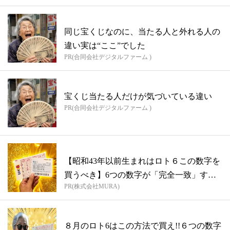
同じ宝くじなのに、当たる人と外れる人の
違い実は“ここ”でした
PR(合同会社デジタルファーム )
宝くじ当たる人だけが気づいている違い
PR(合同会社デジタルファーム )
【昭和43年以前生まれはロト６この数字を
買うべき】6つの数字が「完全一致」する
PR(株式会社MURA)
方...
８月のロト6はこの方法で買え!!６つの数字