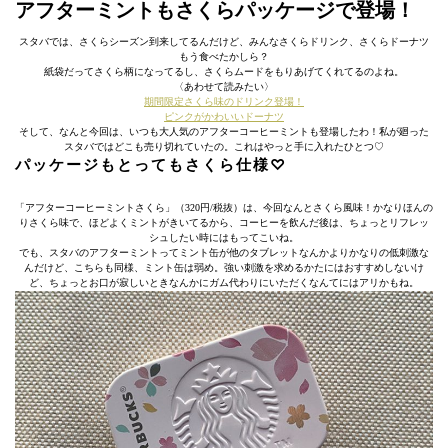
アフターミントもさくらパッケージで登場！
スタバでは、さくらシーズン到来してるんだけど、みんなさくらドリンク、さくらドーナツ
もう食べたかしら？
紙袋だってさくら柄になってるし、さくらムードをもりあげてくれてるのよね。
〈あわせて読みたい〉
期間限定さくら味のドリンク登場！
ピンクがかわいいドーナツ
そして、なんと今回は、いつも大人気のアフターコーヒーミントも登場したわ！私が廻った
スタバではどこも売り切れていたの。これはやっと手に入れたひとつ♡
パッケージもとってもさくら仕様♡
「アフターコーヒーミントさくら」（320円/税抜）は、今回なんとさくら風味！かなりほんの
りさくら味で、ほどよくミントがきいてるから、コーヒーを飲んだ後は、ちょっとリフレッ
シュしたい時にはもってこいね。
でも、スタバのアフターミントってミント缶が他のタブレットなんかよりかなりの低刺激な
んだけど、こちらも同様、ミント缶は弱め。強い刺激を求めるかたにはおすすめしないけ
ど、ちょっとお口が寂しいときなんかにガム代わりにいただくなんてにはアリかもね。