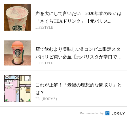
声を大にして言いたい！2020年春のNo.1は
「さくらTEAドリンク」【元バリス...
LIFESTYLE
店で飲むより美味しい⁉︎ コンビニ限定スタ
バはリピ買い必至【元バリスタが辛口で
LIFESTYLE
本...
これが正解！「老後の理想的な間取り」と
は？
PR（ROOMS）
Recommended by