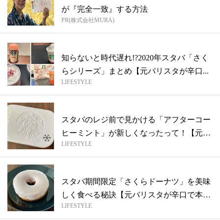
が『完全一致』する方法
PR(株式会社MURA)
知らないと時代遅れ!?2020年スタバ「さく
らシリーズ」まとめ【元バリスタが辛口...
LIFESTYLE
スタバのレジ前で見かける「アフターコー
ヒーミント」が新しくなったって！【元バ
LIFESTYLE
リス...
スタバ期間限定「さくらドーナツ」を美味
しく食べる秘訣【元バリスタが辛口で本音
LIFESTYLE
を語...