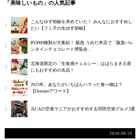
「美味しいもの」の人気記事
こんなゆず胡椒を求めていた！ みんなにおすすめし
たい【フミ子の生ゆず胡椒】
約3000種類が大集結！ 阪急 うめだ本店で「阪急バレ
ンタインチョコレート博覧会…
北海道限定の「生食感チェルシー」はばらまき土産
にもおすすめの名品！
2025年、あなたがいちばんハマった食べ物は？
【Domaniアワード】
元CAの空港マニアがおすすめする羽田空港グルメ3選
2026.08.10