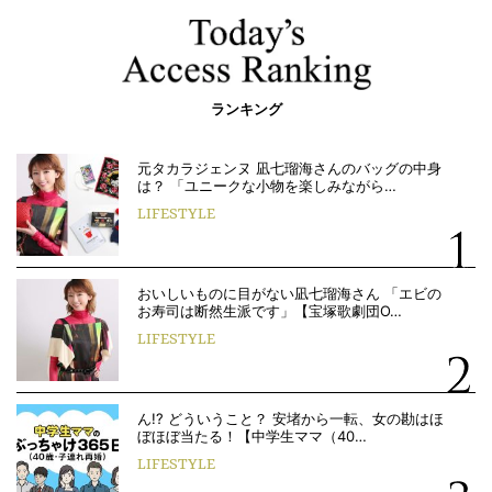
ランキング
元タカラジェンヌ 凪七瑠海さんのバッグの中身
は？ 「ユニークな小物を楽しみながら…
LIFESTYLE
おいしいものに目がない凪七瑠海さん 「エビの
お寿司は断然生派です」【宝塚歌劇団O…
LIFESTYLE
ん!? どういうこと？ 安堵から一転、女の勘はほ
ぼほぼ当たる！【中学生ママ（40…
LIFESTYLE