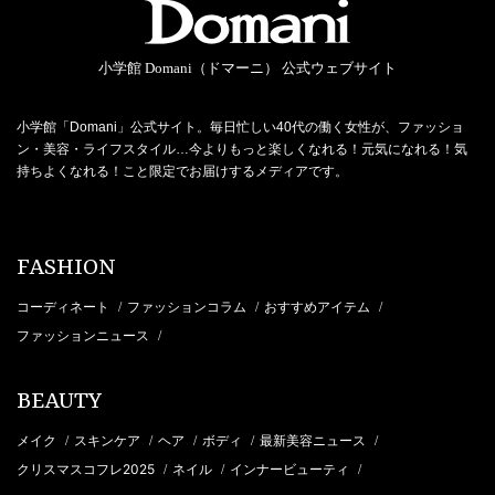
小学館 Domani（ドマーニ） 公式ウェブサイト
小学館「Domani」公式サイト。毎日忙しい40代の働く女性が、ファッショ
ン・美容・ライフスタイル…今よりもっと楽しくなれる！元気になれる！気
持ちよくなれる！こと限定でお届けするメディアです。
FASHION
コーディネート
ファッションコラム
おすすめアイテム
/
/
/
ファッションニュース
/
BEAUTY
メイク
スキンケア
ヘア
ボディ
最新美容ニュース
/
/
/
/
/
クリスマスコフレ2025
ネイル
インナービューティ
/
/
/