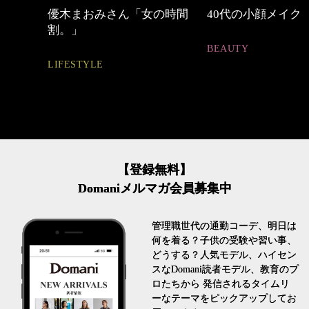
の時間
40代の小顔メイク
【ワーママのきれ
ュアル通勤】
BEAUTY
FASHION
【登録無料】
Domaniメルマガ会員募集中
管理職世代の通勤コーデ、明日は
何を着る？子供の受験や習い事、
どうする？人気モデル、ハイセン
スなDomani読者モデル、教育のプ
ロたちから 発信されるタイムリ
ーなテーマをピックアップしてお