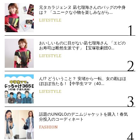
元タカラジェンヌ 凪七瑠海さんのバッグの中身
は？ 「ユニークな小物を楽しみながら…
LIFESTYLE
おいしいものに目がない凪七瑠海さん 「エビの
お寿司は断然生派です」【宝塚歌劇団O…
LIFESTYLE
ん!? どういうこと？ 安堵から一転、女の勘はほ
ぼほぼ当たる！【中学生ママ（40…
LIFESTYLE
話題のUNIQLOのデニムジャケットを購入！春気
分投入のコーディネート
FASHION