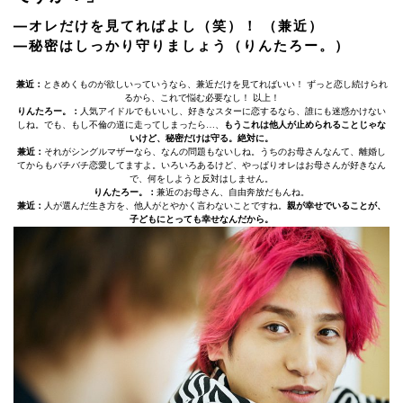
―オレだけを見てればよし（笑）！ （兼近）
―秘密はしっかり守りましょう（りんたろー。）
兼近：
ときめくものが欲しいっていうなら、兼近だけを見てればいい！ ずっと恋し続けられ
るから、これで悩む必要なし！ 以上！
りんたろー。：
人気アイドルでもいいし、好きなスターに恋するなら、誰にも迷惑かけない
しね。でも、もし不倫の道に走ってしまったら…、
もうこれは他人が止められることじゃな
いけど、秘密だけは守る。絶対に。
兼近：
それがシングルマザーなら、なんの問題もないしね。うちのお母さんなんて、離婚し
てからもバチバチ恋愛してますよ。いろいろあるけど、やっぱりオレはお母さんが好きなん
で、何をしようと反対はしません。
りんたろー。：
兼近のお母さん、自由奔放だもんね。
兼近：
人が選んだ生き方を、他人がとやかく言わないことですね。
親が幸せでいることが、
子どもにとっても幸せなんだから。