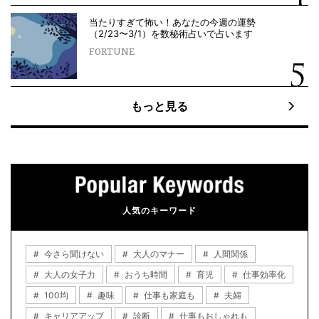
当たりすぎて怖い！あなたの今週の運勢
（2/23〜3/1）を数秘術占いで占います
FORTUNE
もっと見る
人気のキーワード
今さら聞けない
大人のマナー
人間関係
大人の女子力
おうち時間
育児
仕事効率化
100均
趣味
仕事も家庭も
夫婦
キャリアアップ
診断
仕事もおしゃれも