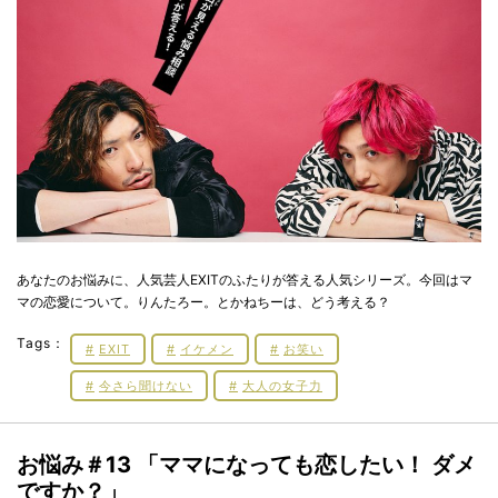
あなたのお悩みに、人気芸人EXITのふたりが答える人気シリーズ。今回はマ
マの恋愛について。りんたろー。とかねちーは、どう考える？
Tags：
EXIT
イケメン
お笑い
今さら聞けない
大人の女子力
お悩み＃13 「ママになっても恋したい！ ダメ
ですか？」