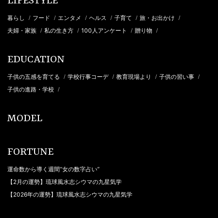
LIFESTYLE
暮らし
フード
エンタメ
ヘルス
子育て
旅・お出かけ
/
/
/
/
/
/
夫婦・家族
私の生き方
100人アンケート
贈り物
/
/
/
/
EDUCATION
子供の五感を育てる
学校行事コーデ
教育現場より
子供の習い事
/
/
/
/
子供の進路・学校
/
MODEL
FORTUNE
運命数から導く週間“女の数字占い”
【2月の運勢】琉球風水志シウマの九星気学
【2026年の運勢】琉球風水志シウマの九星気学