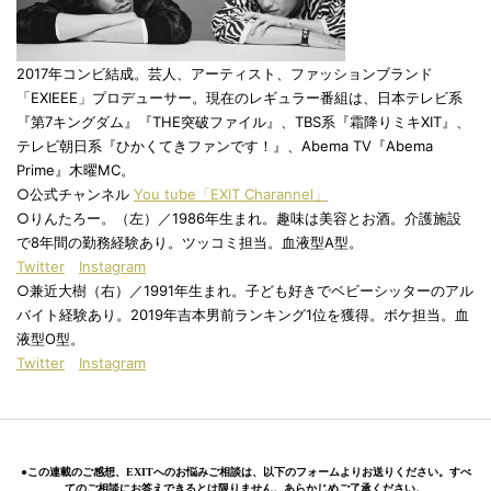
2017年コンビ結成。芸人、アーティスト、ファッションブランド
「EXIEEE」プロデューサー。現在のレギュラー番組は、日本テレビ系
『第7キングダム』『THE突破ファイル』、TBS系『霜降りミキXIT』、
テレビ朝日系『ひかくてきファンです！』、Abema TV『Abema
Prime』木曜MC。
○公式チャンネル
You
tube「EXIT Charannel」
○りんたろー。（左）／1986年生まれ。趣味は美容とお酒。介護施設
で8年間の勤務経験あり。ツッコミ担当。血液型A型。
Twitter
Instagram
○兼近大樹（右）／1991年生まれ。子ども好きでベビーシッターのアル
バイト経験あり。2019年吉本男前ランキング1位を獲得。ボケ担当。血
液型O型。
Twitter
Instagram
●この連載のご感想、EXITへのお悩みご相談は、以下のフォームよりお送りください。すべ
てのご相談にお答えできるとは限りません。あらかじめご了承ください。