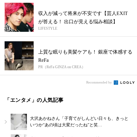
収入が減って将来が不安です【芸人EXIT
が答える！ 出口が見える悩み相談】
LIFESTYLE
上質な眠りも美髪ケアも！ 銀座で体感する
ReFa
PR（ReFa GINZA on CREA）
Recommended by
「エンタメ」の人気記事
大沢あかねさん「子育てがしんどい日々も、きっと
いつか“あの頃は大変だったね”と笑…