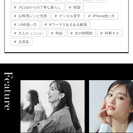
川口ゆかりの丁寧な暮らし
韓国
お料理レシピ代用
デジタル苦手
iPhone使い方
LINE使い方
#ワーママあるある劇場
大人かっこいい
時短
女の時間割
時事ネタ
文房具