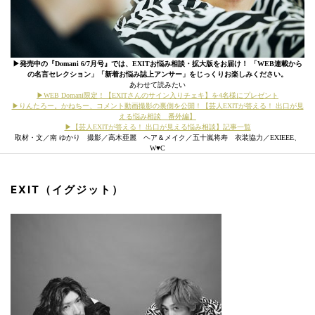
▶︎発売中の『Domani 6/7月号』では、EXITお悩み相談・拡大版をお届け！ 「WEB連載から
の名言セレクション」「新着お悩み誌上アンサー」をじっくりお楽しみください。
あわせて読みたい
▶WEB Domani限定！【EXITさんのサイン入りチェキ】を4名様にプレゼント
▶りんたろー。かねちー、コメント動画撮影の裏側を公開！【芸人EXITが答える！ 出口が見
える悩み相談 番外編】
▶【芸人EXITが答える！ 出口が見える悩み相談】記事一覧
取材・文／南 ゆかり 撮影／高木亜麗 ヘア＆メイク／五十嵐将寿 衣装協力／EXIEEE、
W♥C
EXIT（イグジット）