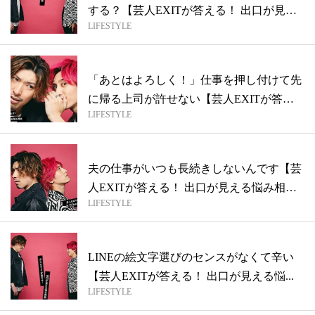
する？【芸人EXITが答える！ 出口が見
LIFESTYLE
え...
「あとはよろしく！」仕事を押し付けて先
に帰る上司が許せない【芸人EXITが答え
LIFESTYLE
る...
夫の仕事がいつも長続きしないんです【芸
人EXITが答える！ 出口が見える悩み相
LIFESTYLE
談...
LINEの絵文字選びのセンスがなくて辛い
【芸人EXITが答える！ 出口が見える悩...
LIFESTYLE