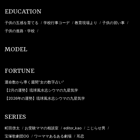
EDUCATION
子供の五感を育てる
学校行事コーデ
教育現場より
子供の習い事
/
/
/
/
子供の進路・学校
/
MODEL
FORTUNE
運命数から導く週間“女の数字占い”
【2月の運勢】琉球風水志シウマの九星気学
【2026年の運勢】琉球風水志シウマの九星気学
SERIES
町田啓太
お受験ママの相談室
editor_kao
こじらせ男
/
/
/
/
宝塚歌劇団OG
ワーママあるある劇場
耳恋
/
/