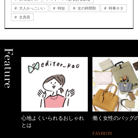
大人かっこいい
時短
女の時間割
時事ネタ
文房具
しゃれ
働く女性のバッグの中身
40代の小顔メイク
FASHION
BEAUTY