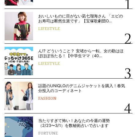
おいしいものに目がない凪七瑠海さん 「エビの
お寿司は断然生派です」【宝塚歌劇団O…
LIFESTYLE
ん!? どういうこと？ 安堵から一転、女の勘はほ
ぼほぼ当たる！【中学生ママ（40…
LIFESTYLE
話題のUNIQLOのデニムジャケットを購入！春気
分投入のコーディネート
FASHION
当たりすぎて怖い！あなたの今週の運勢
（2/23〜3/1）を数秘術占いで占います
FORTUNE