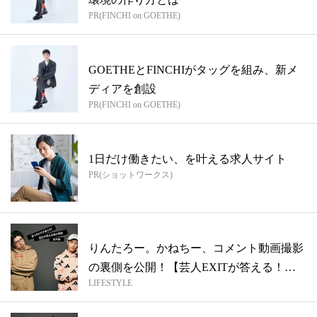
PR(FINCHI on GOETHE)
GOETHEとFINCHIがタッグを組み、新メ
ディアを創設
PR(FINCHI on GOETHE)
1日だけ働きたい、を叶える求人サイト
PR(ショットワークス)
りんたろー。かねちー、コメント動画撮影
の裏側を公開！【芸人EXITが答える！
LIFESTYLE
出...