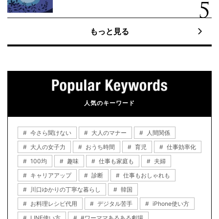
もっと見る
人気のキーワード
今さら聞けない
大人のマナー
人間関係
大人の女子力
おうち時間
育児
仕事効率化
100均
趣味
仕事も家庭も
夫婦
キャリアアップ
診断
仕事もおしゃれも
川口ゆかりの丁寧な暮らし
韓国
お料理レシピ代用
デジタル苦手
iPhone使い方
LINE使い方
#ワーママあるある劇場