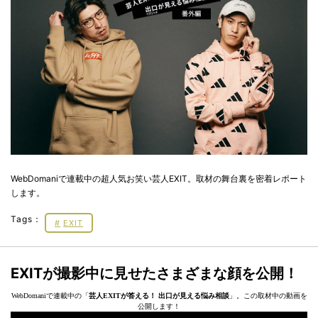
WebDomaniで連載中の超人気お笑い芸人EXIT。取材の舞台裏を密着レポート
します。
Tags：
EXIT
EXITが撮影中に見せたさまざまな顔を公開！
WebDomaniで連載中の「
芸人EXITが答える！ 出口が見える悩み相談
」。この取材中の動画を
公開します！