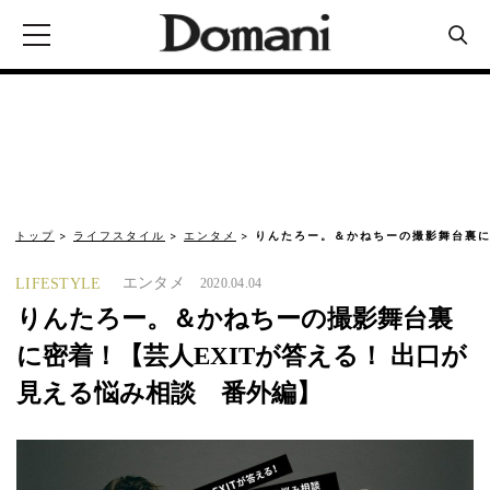
トップ
ライフスタイル
エンタメ
りんたろー。＆かねちーの撮影舞台裏に
エンタメ
LIFESTYLE
2020.04.04
りんたろー。＆かねちーの撮影舞台裏
に密着！【芸人EXITが答える！ 出口が
見える悩み相談 番外編】