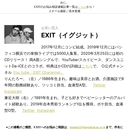
みに。
EXITのお悩み相談連載記事一覧は
こちら
から！
スチール撮影／高木亜麗
お笑い芸人
EXIT（イグジット）
2017年12月にコンビ結成。2019年12月にはパシ
フィコ横浜での単独ライブでは5000人集客。2020年3月25日には初の
CDリリース！ 両A面シングルで、YouTuberスカイピース、ダンスユニ
ットDa-iCEとのコラボ。特典ほかCDの詳細は
こちら
で。 ○公式チャン
ネル
You tube「EXIT Charannel」
りんたろー。（左）／1986年生まれ。趣味は美容とお酒。介護施設で8
年間の勤務経験あり。ツッコミ担当。血液型A型。
Twitter
Instagram
兼近大樹（右）／1991年生まれ。子ども好きでベビーシッターのアルバ
イト経験あり。2019年吉本男前ランキング1位を獲得。ボケ担当。血液
型O型。
Twitter
Instagram
●この連載のご感想、EXITへのお悩みご相談は、
domani2@shogakukan.co.jp
まで、件名に