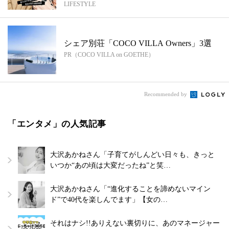
LIFESTYLE
る...
シェア別荘「COCO VILLA Owners」3選
PR（COCO VILLA on GOETHE）
Recommended by
「エンタメ」の人気記事
大沢あかねさん「子育てがしんどい日々も、きっと
いつか“あの頃は大変だったね”と笑…
大沢あかねさん「“進化することを諦めないマイン
ド”で40代を楽しんでます」【女の…
それはナシ!!ありえない裏切りに、あのマネージャー