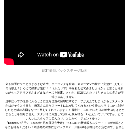
EXIT撮影バックステージ動画
立ち位置に立つとさまざまな表情、ポージングを披露。カメラマンの指示に完璧に（むしろ
それ以上！）応えて撮影が進行！「（ふたりで）手をあわせてみましょうか」と言うと照れ
ながらもアドリブでさまざまなポーズを披露。さすが、EXITのふたり！引き出しの多さが半
端じゃありません。
途中座っての撮影に入るときに立ち位置の目印にするテープが見えてしまうからとスタッフ
がはがそうとすると、兼近さん自らスマートにはがしてくれるという紳士ぶり（しかも剥が
したあと紙の表面をなでて整えてくれています）！ 撮影中、EXITのふたりの紳士ぶりはとど
まることを知りません。スタジオに用意しておいた飲み物を「いただいていいですか」とて
いねいにスタッフに尋ねたり、とにかく、ジェントルマン！
『Domani6/7月号』（2020年4月28日発売予定）ではEXITの新連載もスタート！ Web連載とと
もにお待ちください！本誌発売の際にはバックステージ第2弾をお届けの予定なので、お楽し