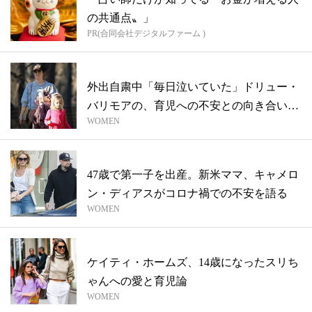
の共通点〟」
PR(合同会社デジタルファーム )
外出自粛中「毎日泣いていた」ドリュー・
バリモアの、育児への不安との向き合い方
WOMEN
とは...
47歳で第一子を出産。新米ママ、キャメロ
ン・ディアスがコロナ禍での不安を語る
WOMEN
ケイティ・ホームズ、14歳になったスリち
ゃんへの愛と育児論
WOMEN