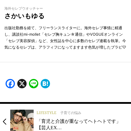
海外セレブウオッチャー
さかいもゆる
出版社勤務を経て、フリーランスライターに。海外セレブ事情に精通
し、講談社mi-mollet「セレブ胸キュン☆通信」やVOGUEオンライン
「セレブ美容探偵」など、女性誌を中心に多数のセレブ連載を執筆。今
気になるセレブは、アラフィフになってますます色気が増したブラピ♡
Facebook
X
Line
Hatena
LIFESTYLE
子育ての悩み
「育児と介護が重なってヘトヘトです」
【芸人EX…