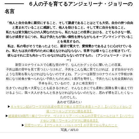
６人の子を育てるアンジェリーナ・ジョリーの
名言
「他人と自分自身に親切にすること、そして謙虚であることはとても大切。自分の持つ自由
と恵まれていることに感謝して、他人を助けること。そして常に自分を知ること。
私たちは皆欠陥だらけの人間なのだから。私たちはこの世界における、とても小さな一部。
彼らが成長するにつれ、私は子供たちが強い個性を持ちながらもオープンマインドでいるこ
とを発見するの。
私は、私の母がそうであったように、親切で寛大で、愛情豊かであるように心がけている
わ。私たちは次の世代のために備えなければならない。世界では様々なことが起きていて、
彼らはそれに立ち向かっていかなければならないのですもの」（アンジェリーナ・ジョリ
ー）
新型コロナウイルスで心配な世の中で、なんだかグッと心に響いたこの言葉。
子供は親の背中を見て育つというけれど、子供をこんな風に育てたければ、まず自分がその
ような言動を取らなければならないのですよね。アンジーは新型コロナウイルスで学校が休
校になり給食が食べられない子供たちのために１億円を寄付し、子供たちにも社会貢献のお
手本を示しているので、まさに有言実行！
生きていれば色々大変なことも起きるけれど、そんなときにでも柔軟に困難を乗り越えて行
けるように。我々大人がきちんと生きなければならないのだなと、思わず襟を正したくなっ
たのでした。
あわせて読みたい
▶︎
キャサリン妃がワーママの出産や育児で抱える苦労を本音トーク！【ハリウッドセレブ
発！ワーキングママに贈る名言】
▶︎
総資産924億円！稼ぐワーママ、ヴィクトリア・ベッカムの子育てルールとは？【ハリウッ
ドセレブ発！ワーキングママに贈る名言】
▶︎
完璧ウーマン【グウィネス・パルトロウ】が子育てから学んだこと
写真／AFLO