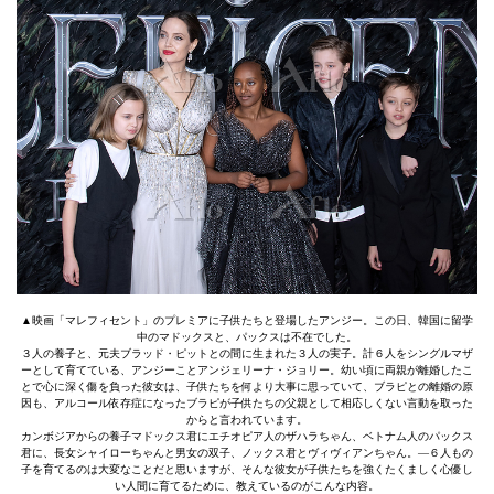
▲映画「マレフィセント」のプレミアに子供たちと登場したアンジー。この日、韓国に留学
中のマドックスと、パックスは不在でした。
３人の養子と、元夫ブラッド・ピットとの間に生まれた３人の実子。計６人をシングルマザ
ーとして育てている、アンジーことアンジェリーナ・ジョリー。幼い頃に両親が離婚したこ
とで心に深く傷を負った彼女は、子供たちを何より大事に思っていて、ブラピとの離婚の原
因も、アルコール依存症になったブラピが子供たちの父親として相応しくない言動を取った
からと言われています。
カンボジアからの養子マドックス君にエチオピア人のザハラちゃん、ベトナム人のパックス
君に、長女シャイローちゃんと男女の双子、ノックス君とヴィヴィアンちゃん。―６人もの
子を育てるのは大変なことだと思いますが、そんな彼女が子供たちを強くたくましく心優し
い人間に育てるために、教えているのがこんな内容。