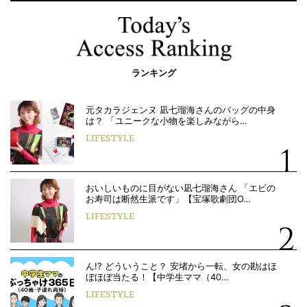
ランキング
元タカラジェンヌ 凪七瑠海さんのバッグの中身
は？ 「ユニークな小物を楽しみながら…
LIFESTYLE
おいしいものに目がない凪七瑠海さん 「エビの
お寿司は断然生派です」【宝塚歌劇団O…
LIFESTYLE
ん!? どういうこと？ 安堵から一転、女の勘はほ
ぼほぼ当たる！【中学生ママ（40…
LIFESTYLE