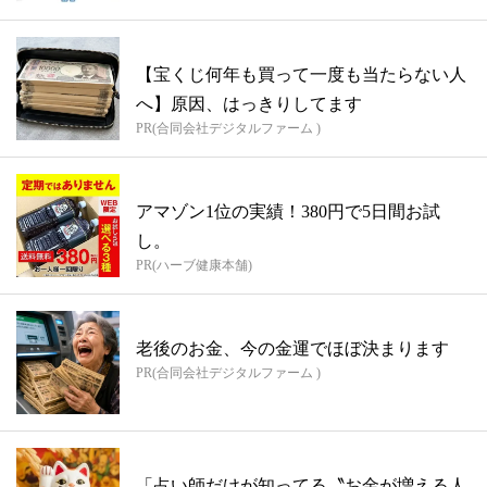
【宝くじ何年も買って一度も当たらない人
へ】原因、はっきりしてます
PR(合同会社デジタルファーム )
アマゾン1位の実績！380円で5日間お試
し。
PR(ハーブ健康本舗)
老後のお金、今の金運でほぼ決まります
PR(合同会社デジタルファーム )
「占い師だけが知ってる〝お金が増える人