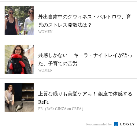
外出自粛中のグウィネス・パルトロウ、育
児のストレス発散法は？
WOMEN
共感しかない！ キーラ・ナイトレイが語っ
た、子育ての苦労
WOMEN
上質な眠りも美髪ケアも！ 銀座で体感する
ReFa
PR（ReFa GINZA on CREA）
Recommended by