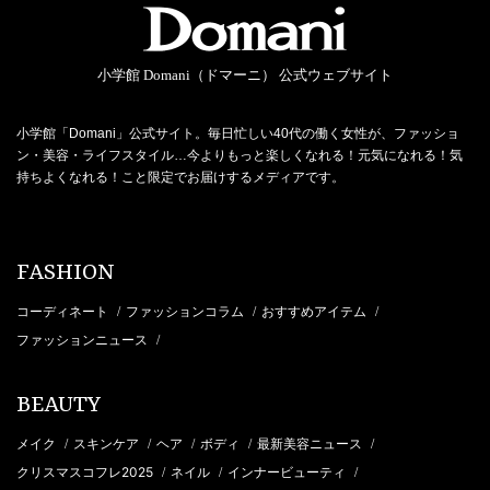
小学館 Domani（ドマーニ） 公式ウェブサイト
小学館「Domani」公式サイト。毎日忙しい40代の働く女性が、ファッショ
ン・美容・ライフスタイル…今よりもっと楽しくなれる！元気になれる！気
持ちよくなれる！こと限定でお届けするメディアです。
FASHION
コーディネート
ファッションコラム
おすすめアイテム
/
/
/
ファッションニュース
/
BEAUTY
メイク
スキンケア
ヘア
ボディ
最新美容ニュース
/
/
/
/
/
クリスマスコフレ2025
ネイル
インナービューティ
/
/
/