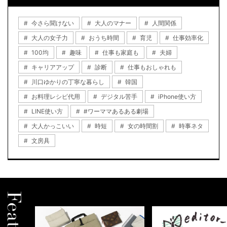
今さら聞けない
大人のマナー
人間関係
大人の女子力
おうち時間
育児
仕事効率化
100均
趣味
仕事も家庭も
夫婦
キャリアアップ
診断
仕事もおしゃれも
川口ゆかりの丁寧な暮らし
韓国
お料理レシピ代用
デジタル苦手
iPhone使い方
LINE使い方
#ワーママあるある劇場
大人かっこいい
時短
女の時間割
時事ネタ
文房具