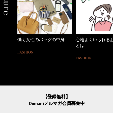
の中身
心地よくいられるおしゃれ
40代の小顔メイク
とは
BEAUTY
FASHION
【登録無料】
Domaniメルマガ会員募集中