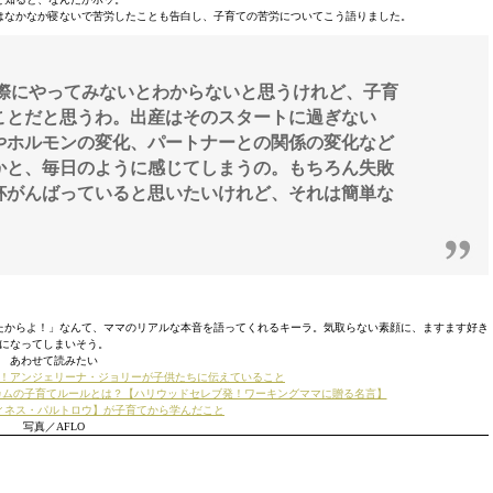
はなかなか寝ないで苦労したことも告白し、子育ての苦労についてこう語りました。
実際にやってみないとわからないと思うけれど、子育
ことだと思うわ。出産はそのスタートに過ぎない
やホルモンの変化、パートナーとの関係の変化など
かと、毎日のように感じてしまうの。もちろん失敗
杯がんばっていると思いたいけれど、それは簡単な
たからよ！」なんて、ママのリアルな本音を語ってくれるキーラ。気取らない素顔に、ますます好き
になってしまいそう。
あわせて読みたい
！アンジェリーナ・ジョリーが子供たちに伝えていること
ッカムの子育てルールとは？【ハリウッドセレブ発！ワーキングママに贈る名言】
ィネス・パルトロウ】が子育てから学んだこと
写真／AFLO