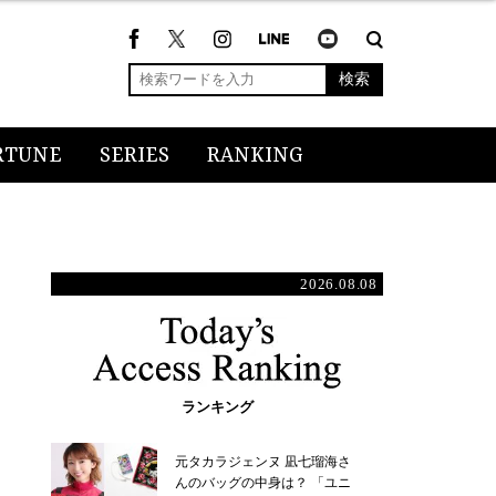
検索
RTUNE
SERIES
RANKING
2026.08.08
ランキング
元タカラジェンヌ 凪七瑠海さ
んのバッグの中身は？ 「ユニ