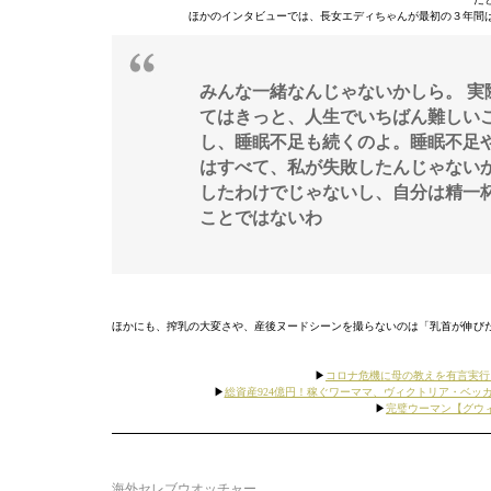
ほかのインタビューでは、長女エディちゃんが最初の３年間
みんな一緒なんじゃないかしら。 
てはきっと、人生でいちばん難しい
し、睡眠不足も続くのよ
。睡眠不足
はすべて、私が失敗したんじゃない
したわけでじゃないし、自分は精一
ことではないわ
ほかにも、搾乳の大変さや、産後ヌードシーンを撮らないのは「乳首が伸び
▶︎
コロナ危機に母の教えを有言実行
▶︎
総資産924億円！稼ぐワーママ、ヴィクトリア・ベ
▶︎
完璧ウーマン【グウ
海外セレブウオッチャー