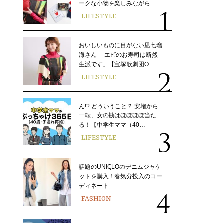
ークな小物を楽しみながら…
LIFESTYLE
おいしいものに目がない凪七瑠
海さん 「エビのお寿司は断然
生派です」【宝塚歌劇団O…
LIFESTYLE
ん!? どういうこと？ 安堵から
一転、女の勘はほぼほぼ当た
る！【中学生ママ（40…
LIFESTYLE
話題のUNIQLOのデニムジャケ
ットを購入！春気分投入のコー
ディネート
FASHION