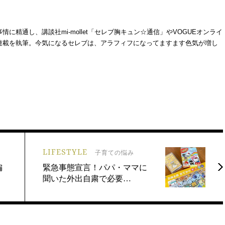
精通し、講談社mi-mollet「セレブ胸キュン☆通信」やVOGUEオンライ
連載を執筆。今気になるセレブは、アラフィフになってますます色気が増し
LIFESTYLE
子育ての悩み
偏
緊急事態宣言！パパ・ママに
聞いた外出自粛で必要…