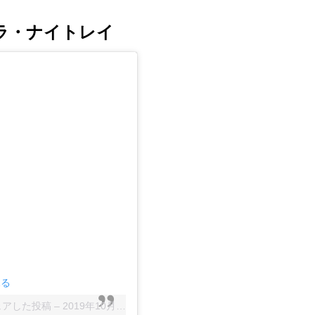
ラ・ナイトレイ
見る
e)がシェアした投稿
–
2019年10月月4日午後12時29分PDT