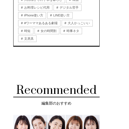
お料理レシピ代用
デジタル苦手
iPhone使い方
LINE使い方
#ワーママあるある劇場
大人かっこいい
時短
女の時間割
時事ネタ
文房具
Recommended
編集部のおすすめ