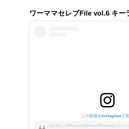
ワーママセレブ
File vol.6
キー
この投稿をInstagramで
Keira Knightley ⌵(@keiraknightleyofficialpag