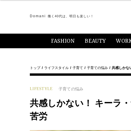
Domani
働く40代は、明日も楽しい！
FASHION
BEAUTY
WOR
トップ
ライフスタイル
子育て
子育ての悩み
共感しかな
LIFESTYLE
子育ての悩み
共感しかない！ キーラ
苦労