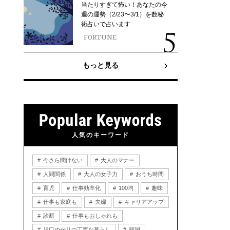
当たりすぎて怖い！あなたの今
週の運勢（2/23〜3/1）を数秘
術占いで占います
FORTUNE
もっと見る
人気のキーワード
今さら聞けない
大人のマナー
人間関係
大人の女子力
おうち時間
育児
仕事効率化
100均
趣味
仕事も家庭も
夫婦
キャリアアップ
診断
仕事もおしゃれも
川口ゆかりの丁寧な暮らし
韓国