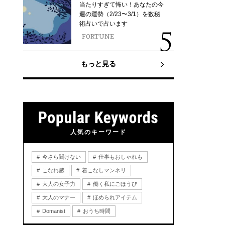
当たりすぎて怖い！あなたの今
週の運勢（2/23〜3/1）を数秘
術占いで占います
FORTUNE
もっと見る
人気のキーワード
今さら聞けない
仕事もおしゃれも
こなれ感
着こなしマンネリ
大人の女子力
働く私にごほうび
大人のマナー
ほめられアイテム
Domanist
おうち時間