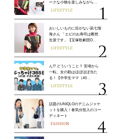
ークな小物を楽しみながら…
LIFESTYLE
おいしいものに目がない凪七瑠
海さん 「エビのお寿司は断然
生派です」【宝塚歌劇団O…
LIFESTYLE
ん!? どういうこと？ 安堵から
一転、女の勘はほぼほぼ当た
る！【中学生ママ（40…
LIFESTYLE
話題のUNIQLOのデニムジャケ
ットを購入！春気分投入のコー
ディネート
FASHION