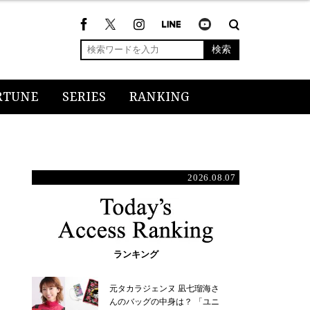
検索
RTUNE
SERIES
RANKING
2026.08.07
ランキング
元タカラジェンヌ 凪七瑠海さ
んのバッグの中身は？ 「ユニ