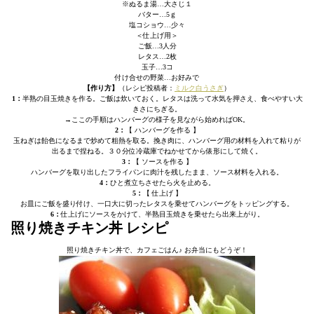
※ぬるま湯…大さじ１
バター…5ｇ
塩コショウ…少々
＜仕上げ用＞
ご飯…3人分
レタス…2枚
玉子…3コ
付け合せの野菜…お好みで
【作り方】
（レシピ投稿者：
ミルク白うさぎ
）
1：
半熟の目玉焼きを作る。ご飯は炊いておく。レタスは洗って水気を押さえ、食べやすい大
きさにちぎる。
→ここの手順はハンバーグの様子を見ながら始めればOK。
2：
【 ハンバーグを作る 】
玉ねぎは飴色になるまで炒めて粗熱を取る。挽き肉に、ハンバーグ用の材料を入れて粘りが
出るまで捏ねる。３０分位冷蔵庫でねかせてから俵形にして焼く。
3：
【 ソースを作る 】
ハンバーグを取り出したフライパンに肉汁を残したまま、ソース材料を入れる。
4：
ひと煮立ちさせたら火を止める。
5：
【 仕上げ 】
お皿にご飯を盛り付け、一口大に切ったレタスを乗せてハンバーグをトッピングする。
6：
仕上げにソースをかけて、半熟目玉焼きを乗せたら出来上がり。
照り焼きチキン丼 レシピ
照り焼きチキン丼で、カフェごはん♪ お弁当にもどうぞ！