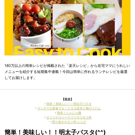
180万以上の簡単レシピが掲載された「楽天レシピ」から在宅ママにうれしい
メニューを紹介する短期集中連載！今回は簡単に作れるランチレシピを厳選
してお届けします。
【目次】
・
簡単！美味しい！！明太子パスタ
・
ランチでも夜食でも！とろろ昆布と梅のうどん
・
簡単！じゃじゃ麺
・
オリジナルソースで☆ロコモコ丼
・
照り焼きチキン丼 レシピ
簡単！美味しい！！明太子パスタ(^^)