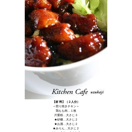
【材 料】（２人分）
＜照り焼きチキン＞
鶏もも肉…１枚
片栗粉…大さじ３
★砂糖…大さじ２
★お酒…大さじ２
★みりん…大さじ２