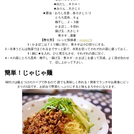
★白だし…８０ｍｌ
★みりん…大さじ１
★醤油・おろし生姜…各小さじ１/２
とろろ昆布…６ｇ
梅干し…２～３個
かまぼこ…６切れ
揚げ玉…大さじ３
青ネギ…適量
【作り方】
（レシピ投稿者：
oppeke22
）
1：
かまぼこは７ミリ幅に切り、青ネギは小口切りにする。
2：
冷凍うどんは熱湯でほぐれるまでサッと茹で、水気を切ってそれぞれの器に盛っておく。
3：
鍋に★を入れ、ひと煮立ちさせ、それぞれの器に注ぐ。
4：
４の器にとろろ昆布・梅干し・揚げ玉・青ネギ・かまぼこを盛って完成。よく混ぜ合わせ
て、召し上がって下さい。
簡単！じゃじゃ麺
味付けは備えつけのスープで作るので 誰でも美味しく作れる！簡単でランチやお夜食にピッ
タリの1品です。お好みで野菜たっぷりにすると味もまろやかになります。