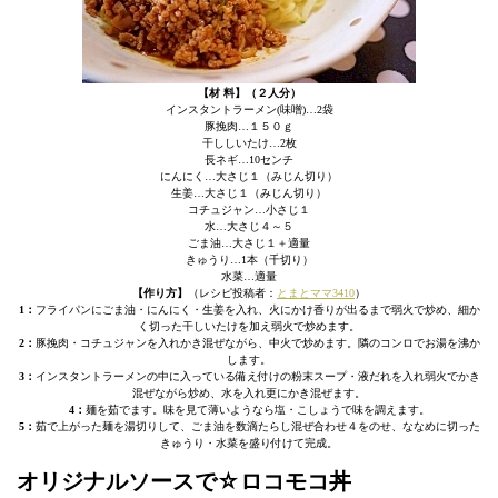
【材 料】（２人分）
インスタントラーメン(味噌)…2袋
豚挽肉…１５０ｇ
干ししいたけ…2枚
長ネギ…10センチ
にんにく…大さじ１（みじん切り）
生姜…大さじ１（みじん切り）
コチュジャン…小さじ１
水…大さじ４～５
ごま油…大さじ１＋適量
きゅうり…1本（千切り）
水菜…適量
【作り方】
（レシピ投稿者：
とまとママ3410
）
1：
フライパンにごま油・にんにく・生姜を入れ、火にかけ香りが出るまで弱火で炒め、細か
く切った干しいたけを加え弱火で炒めます。
2：
豚挽肉・コチュジャンを入れかき混ぜながら、中火で炒めます。隣のコンロでお湯を沸か
します。
3：
インスタントラーメンの中に入っている備え付けの粉末スープ・液だれを入れ弱火でかき
混ぜながら炒め、水を入れ更にかき混ぜます。
4：
麺を茹でます。味を見て薄いようなら塩・こしょうで味を調えます。
5：
茹で上がった麺を湯切りして、ごま油を数滴たらし混ぜ合わせ４をのせ、ななめに切った
きゅうり・水菜を盛り付けて完成。
オリジナルソースで☆ロコモコ丼