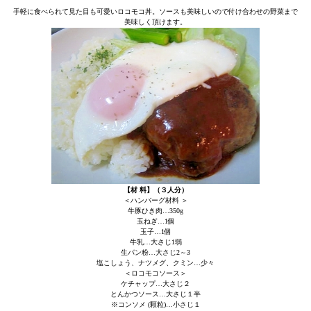
手軽に食べられて見た目も可愛いロコモコ丼。ソースも美味しいので付け合わせの野菜まで
美味しく頂けます。
【材 料】（３人分）
＜ハンバーグ材料 ＞
牛豚ひき肉…350g
玉ねぎ…1個
玉子…1個
牛乳…大さじ1弱
生パン粉…大さじ2～3
塩こしょう、ナツメグ、クミン…少々
＜ロコモコソース＞
ケチャップ…大さじ２
とんかつソース…大さじ１半
※コンソメ (顆粒)…小さじ１