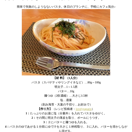
簡単で失敗のしようなないパスタ。休日のブランチに、手軽にカフェ気分♪
【材 料】（1人分）
パスタ（スパゲティやリングイネなど）…80g～100g
明太子…1～1.5房
バター…10g
麺つゆ（2倍濃縮）…大さじ1/2杯
塩…適量
（刻み海苔・大葉の千切り…お好みで）
【作り方】
（レシピ投稿者：
lovelypaparin
）
1：
たっぷりのお湯に塩（分量外）を入れてパスタをゆがく。
2：
その間に明太子の薄皮を取り、ボールにうつす。
3：
２にバターと麺つゆを入れる。
4：
パスタのゆであがる１分前にゆで汁を大さじ１杯程取り、３に入れ、バターを溶かしなが
ら混ぜる。