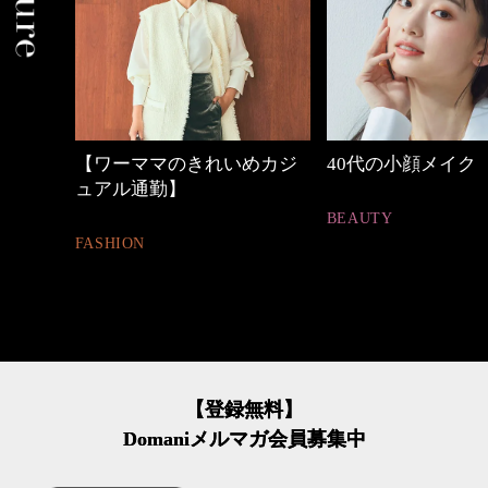
めカジ
40代の小顔メイク
心地よくいられる
とは
BEAUTY
FASHION
【登録無料】
Domaniメルマガ会員募集中