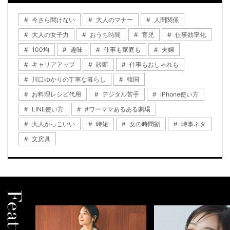
今さら聞けない
大人のマナー
人間関係
大人の女子力
おうち時間
育児
仕事効率化
100均
趣味
仕事も家庭も
夫婦
キャリアアップ
診断
仕事もおしゃれも
川口ゆかりの丁寧な暮らし
韓国
お料理レシピ代用
デジタル苦手
iPhone使い方
LINE使い方
#ワーママあるある劇場
大人かっこいい
時短
女の時間割
時事ネタ
文房具