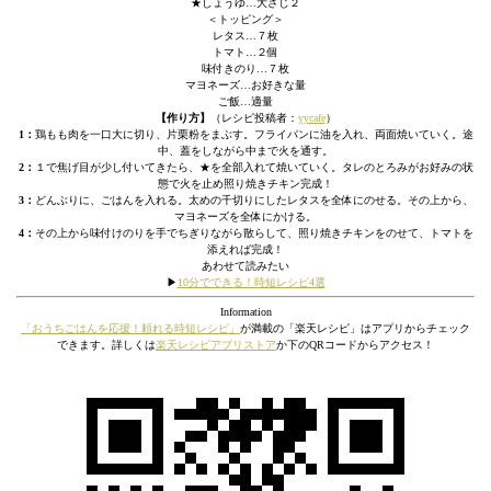
★しょうゆ…大さじ２
＜トッピング＞
レタス…７枚
トマト…２個
味付きのり…７枚
マヨネーズ…お好きな量
ご飯…適量
【作り方】
（レシピ投稿者：
yycafe
）
1：
鶏もも肉を一口大に切り、片栗粉をまぶす。フライパンに油を入れ、両面焼いていく。途
中、蓋をしながら中まで火を通す。
2：
１で焦げ目が少し付いてきたら、★を全部入れて焼いていく。タレのとろみがお好みの状
態で火を止め照り焼きチキン完成！
3：
どんぶりに、ごはんを入れる。太めの千切りにしたレタスを全体にのせる。その上から、
マヨネーズを全体にかける。
4：
その上から味付けのりを手でちぎりながら散らして、照り焼きチキンをのせて、トマトを
添えれば完成！
あわせて読みたい
▶︎
10分でできる！時短レシピ4選
Information
「おうちごはんを応援！頼れる時短レシピ」
が満載の「楽天レシピ」はアプリからチェック
できます。詳しくは
楽天レシピアプリストア
か下のQRコードからアクセス！