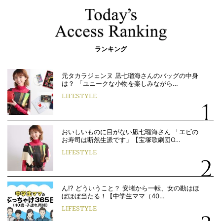
ランキング
元タカラジェンヌ 凪七瑠海さんのバッグの中身
は？ 「ユニークな小物を楽しみながら…
LIFESTYLE
おいしいものに目がない凪七瑠海さん 「エビの
お寿司は断然生派です」【宝塚歌劇団O…
LIFESTYLE
ん!? どういうこと？ 安堵から一転、女の勘はほ
ぼほぼ当たる！【中学生ママ（40…
LIFESTYLE