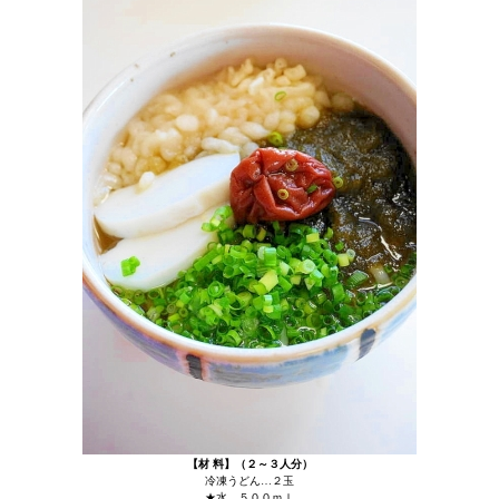
【材 料】（２～３人分）
冷凍うどん…２玉
★水…５００ｍｌ