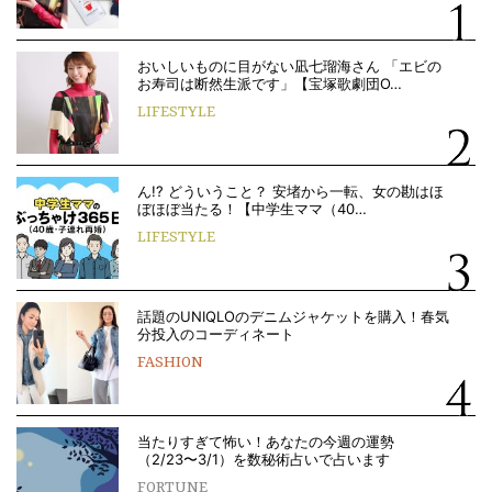
おいしいものに目がない凪七瑠海さん 「エビの
お寿司は断然生派です」【宝塚歌劇団O…
LIFESTYLE
ん!? どういうこと？ 安堵から一転、女の勘はほ
ぼほぼ当たる！【中学生ママ（40…
LIFESTYLE
話題のUNIQLOのデニムジャケットを購入！春気
分投入のコーディネート
FASHION
当たりすぎて怖い！あなたの今週の運勢
（2/23〜3/1）を数秘術占いで占います
FORTUNE