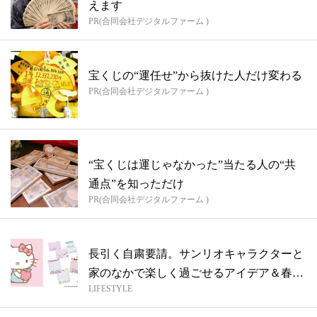
えます
PR(合同会社デジタルファーム )
宝くじの“運任せ”から抜けた人だけ変わる
PR(合同会社デジタルファーム )
“宝くじは運じゃなかった”当たる人の“共
通点”を知っただけ
PR(合同会社デジタルファーム )
長引く自粛要請。サンリオキャラクターと
家のなかで楽しく過ごせるアイデア＆春の
LIFESTYLE
プチ...