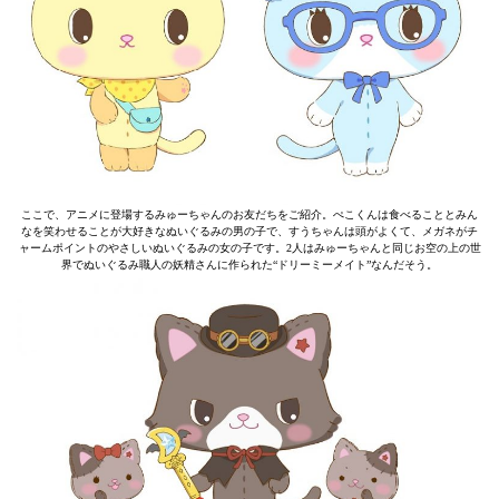
ここで、アニメに登場するみゅーちゃんのお友だちをご紹介。ぺこくんは食べることとみん
なを笑わせることが大好きなぬいぐるみの男の子で、すうちゃんは頭がよくて、メガネがチ
ャームポイントのやさしいぬいぐるみの女の子です。2人はみゅーちゃんと同じお空の上の世
界でぬいぐるみ職人の妖精さんに作られた“ドリーミーメイト”なんだそう。