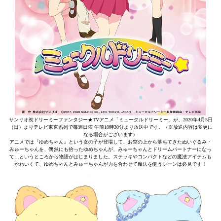
サンリオ初ドリーミーファンタジー★TVアニメ「ミュークルドリーミー」が、2020年4月5日
（日）よりテレビ東京系列で毎週日曜 午前10時30分より放送中です。（※放送内容は変更に
なる場合がございます）
アニメでは『ゆめちゃん』という女の子が登場して、お空の上から落ちてきたぬいぐるみ・
みゅーちゃんを、偶然にも拾ったゆめちゃんが、みゅーちゃんとドリームパートナーになっ
て…というところから物語がはじまりました。ステッキやコンパクトなどの魔法アイテムも
かわいくて、ゆめちゃんとみゅーちゃんが力を合わせて魔法を使うシーンは必見です！