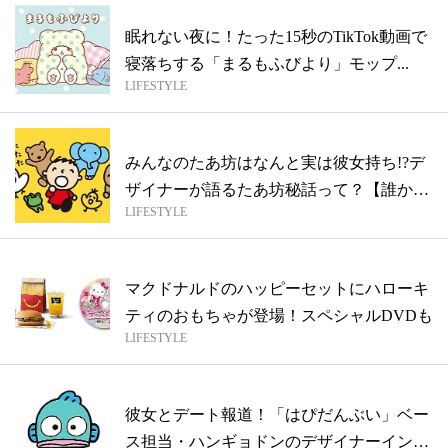
眠れない夜に！たった15秒のTikTok動画で
寝落ちする「まるもふびより」モップ...
LIFESTYLE
みんなのたあ坊はなんと実は彼女持ち!?デ
ザイナーが語るたあ坊秘話って？【誰かに
LIFESTYLE
話...
マクドナルドのハッピーセットにハローキ
ティのおもちゃが登場！スペシャルDVDも
LIFESTYLE
彼女とデート報道！「はぴだんぶい」ベー
ス担当・ハンギョドンのデザイナーインタ