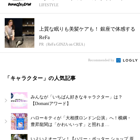
LIFESTYLE
ビュ...
上質な眠りも美髪ケアも！ 銀座で体感する
ReFa
PR（ReFa GINZA on CREA）
Recommended by
「キャラクター」の人気記事
みんなが「いちばん好きなキャラクター」は？
【Domaniアワード】
ハローキティが「大相撲ロンドン公演」へ！横綱・
豊昇龍関は「かわいいっす」と照れま…
いよいよオープン！【ハリー・ポッター ショップ 原