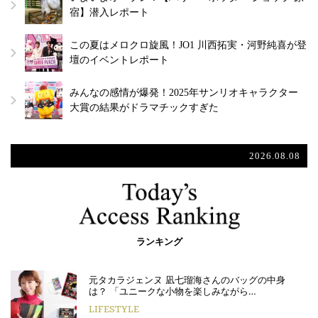
宿】潜入レポート
この夏はメロクロ旋風！JO1 川西拓実・河野純喜が登
壇のイベントレポート
みんなの感情が爆発！2025年サンリオキャラクター
大賞の結果がドラマチックすぎた
2026.08.08
ランキング
元タカラジェンヌ 凪七瑠海さんのバッグの中身
は？ 「ユニークな小物を楽しみながら…
LIFESTYLE