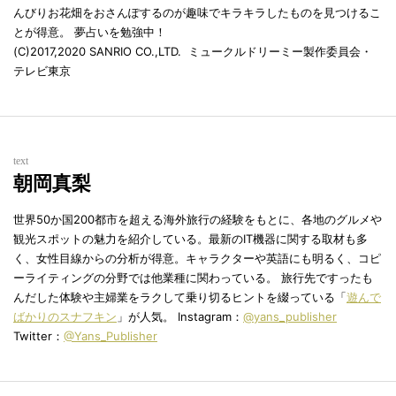
んびりお花畑をおさんぽするのが趣味でキラキラしたものを見つけるこ
とが得意。 夢占いを勉強中！
(C)2017,2020 SANRIO CO.,LTD. ミュークルドリーミー製作委員会・
テレビ東京
text
朝岡真梨
世界50か国200都市を超える海外旅行の経験をもとに、各地のグルメや
観光スポットの魅力を紹介している。最新のIT機器に関する取材も多
く、女性目線からの分析が得意。キャラクターや英語にも明るく、コピ
ーライティングの分野では他業種に関わっている。 旅行先ですったも
んだした体験や主婦業をラクして乗り切るヒントを綴っている「
遊んで
ばかりのスナフキン
」が人気。 Instagram：
@yans_publisher
Twitter：
@Yans_Publisher