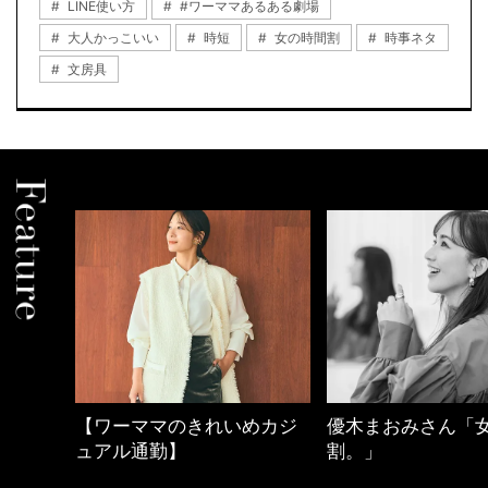
LINE使い方
#ワーママあるある劇場
大人かっこいい
時短
女の時間割
時事ネタ
文房具
しゃれ
【ワーママのきれいめカジ
優木まおみさん「
ュアル通勤】
割。」