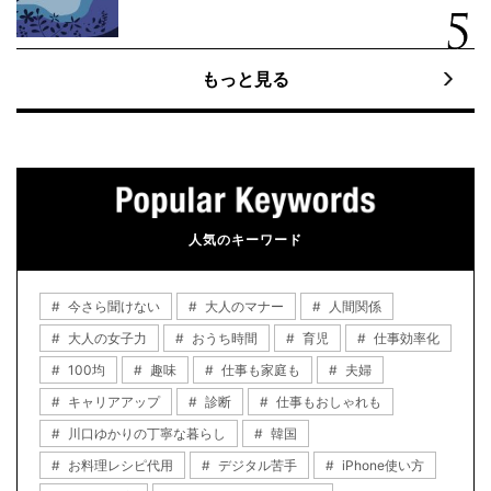
もっと見る
人気のキーワード
今さら聞けない
大人のマナー
人間関係
大人の女子力
おうち時間
育児
仕事効率化
100均
趣味
仕事も家庭も
夫婦
キャリアアップ
診断
仕事もおしゃれも
川口ゆかりの丁寧な暮らし
韓国
お料理レシピ代用
デジタル苦手
iPhone使い方