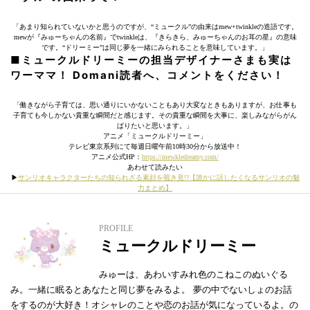
「あまり知られていないかと思うのですが、“ミュークル”の由来はmew+twinkleの造語です。
mewが『みゅーちゃんの名前』でtwinkleは、『きらきら、みゅーちゃんのお耳の星』の意味
です。“ドリーミー”は同じ夢を一緒にみられることを意味しています。」
■ミュークルドリーミーの担当デザイナーさまも実は
ワーママ！ Domani読者へ、コメントをください！
「働きながら子育ては、思い通りにいかないこともあり大変なときもありますが、お仕事も
子育ても今しかない貴重な瞬間だと感じます。その貴重な瞬間を大事に、楽しみながらがん
ばりたいと思います。」
アニメ「ミュークルドリーミー」
テレビ東京系列にて毎週日曜午前10時30分から放送中！
アニメ公式HP：
https://mewkledreamy.com/
あわせて読みたい
▶︎
サンリオキャラクターたちの知られざる素顔を覗き見!?【誰かに話したくなるサンリオの魅
力まとめ】
PROFILE
ミュークルドリーミー
みゅーは、あわいすみれ色のこねこのぬいぐる
み。一緒に眠るとあなたと同じ夢をみるよ。 夢の中でないしょのお話
をするのが大好き！オシャレのことや恋のお話が気になっているよ。の